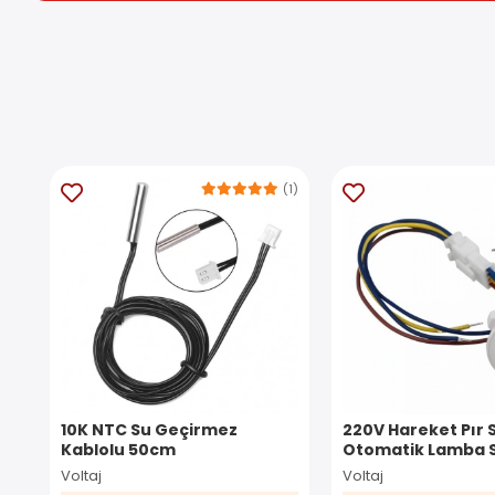
(1)
10K NTC Su Geçirmez
220V Hareket Pır 
Kablolu 50cm
Otomatik Lamba 
25cm Kablolu
Voltaj
Voltaj