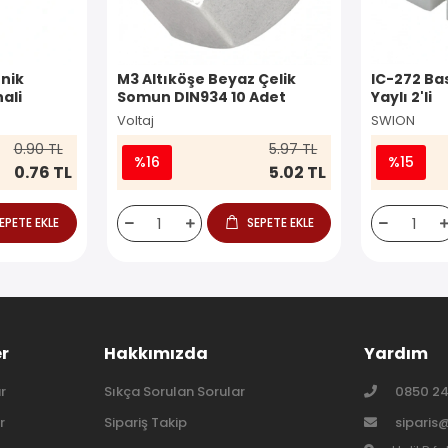
nik
M3 Altıköşe Beyaz Çelik
IC-272 Ba
ali
Somun DIN934 10 Adet
Yaylı 2'li
Voltaj
SWION
0.90 TL
5.97 TL
%16
%15
0.76 TL
5.02 TL
EPETE EKLE
SEPETE EKLE
er
Hakkımızda
Yardım
r
Sıkça Sorulan Sorular
0850 24
r
Sipariş Takip
siparis