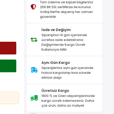
Tüm ödeme ve kişisel bilgileriniz
256 Bit SSL sertifikası ile korunur.
Voltaj.Net’te alışveriş her zaman
güvenlidir.
İade ve Değişim
Siparişinizi 14 gün içerisinde
ücretsiz iade edebilirsiniz.
Değişimlerde Kargo Ücreti
Kullanıcıya Aittir.
Aynı Gün Kargo
Siparişleriniz aynı gün içersinde
hızlıca kargolanıp kısa sürede
elinize ulaşır.
Ücretsiz Kargo
1900 TL ve Üzeri alışverişlerinizde
kargo ücreti ödemezsiniz. Daha
çok ürün, daha az maliyet.