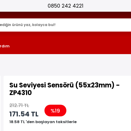
25.000+ AKTİF ÜRÜN !
rdım
Su Seviyesi Sensörü (55x23mm) -
ZP4310
212.71 TL
%19
171.54 TL
18.58 TL 'den başlayan taksitlerle