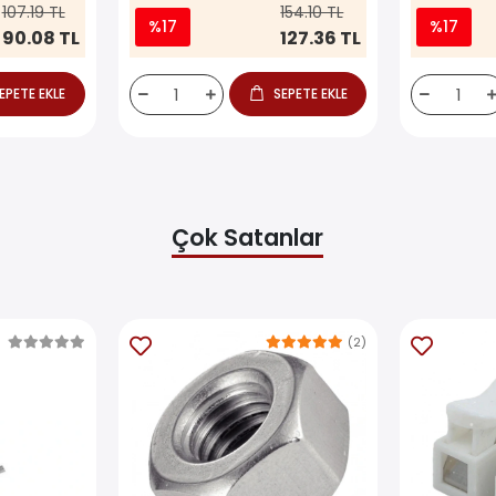
107.19 TL
154.10 TL
%17
%17
90.08 TL
127.36 TL
EPETE EKLE
SEPETE EKLE
Çok Satanlar
(2)