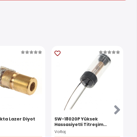
okta Lazer Diyot
SW-18020P Yüksek
G
Hassasiyetli Titreşim
M
Sensörü
9
Voltaj
Vo