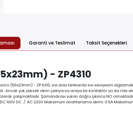
laması
Garanti ve Teslimat
Taksit Seçenekleri
(55x23mm) - ZP4310
rü (55x23mm) - ZP4310, sıvı dolu tanklarda sıvı seviyesini algılamak i
lir. Ancak yük yüksek akım çekiyorsa araya bir kontaktör ya da röle e
arak çalışmaktadır. Şamandırası yukarı doğru çıkınca NO olmaktadır.
 DC 100V DC / AC 220V Maksimum anahtarlama akımı: 0.5A Maksimum t