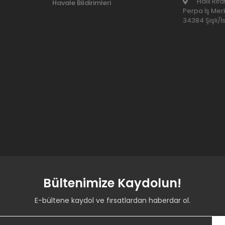
Halil Rıf
Havale Bildirimleri
Perpa İş Merk
34384 Şişli/İ
Bültenimize Kaydolun!
E-bültene kaydol ve fırsatlardan haberdar ol.