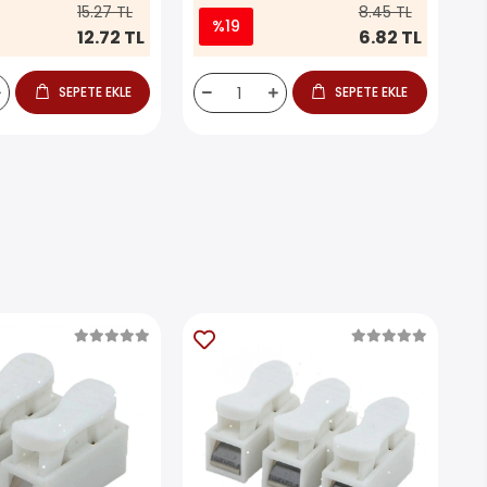
15.27 TL
8.45 TL
%19
12.72 TL
6.82 TL
SEPETE EKLE
SEPETE EKLE