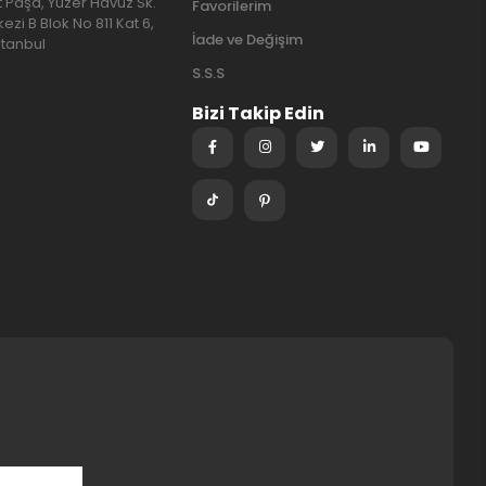
at Paşa, Yüzer Havuz Sk.
Favorilerim
ezi B Blok No 811 Kat 6,
İade ve Değişim
stanbul
S.S.S
Bizi Takip Edin