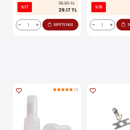
35.30 TL
%17
%16
29.17 TL
SEPETE EKLE
S
(1)