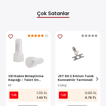
Çok Satanlar
(1)
CE1 Kablo Birleştirme
JST XH 2.54mm Tunik
Kapağı - Twist On
Konnektör Terminali
Konnektör
KF
Voltaj
1.70 TL
0.90 TL
%16
%15
1.43 TL
0.76 TL