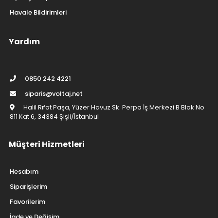
Havale Bildirimleri
Yardım
0850 242 4221
siparis@voltaj.net
Halil Rıfat Paşa, Yüzer Havuz Sk. Perpa İş Merkezi B Blok No
811 Kat 6, 34384 Şişli/İstanbul
Müşteri Hizmetleri
Hesabım
Siparişlerim
Favorilerim
İade ve Değişim