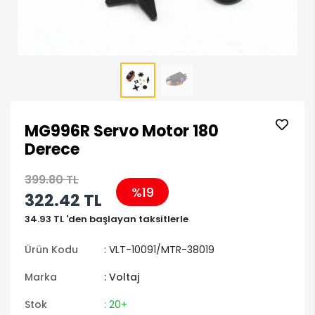
MG996R Servo Motor 180
Derece
399.80 TL
%19
322.42 TL
34.93 TL 'den başlayan taksitlerle
Ürün Kodu
: VLT-10091/MTR-38019
Marka
: Voltaj
Stok
: 20+