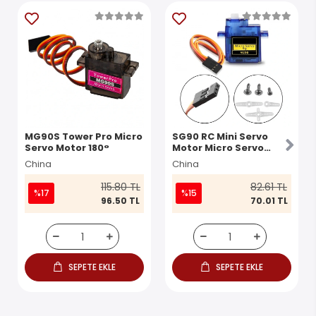
MG90S Tower Pro Micro
SG90 RC Mini Servo
Servo Motor 180°
Motor Micro Servo
Motor SG90 9g 180°
China
China
115.80 TL
82.61 TL
%17
%15
96.50 TL
70.01 TL
SEPETE EKLE
SEPETE EKLE