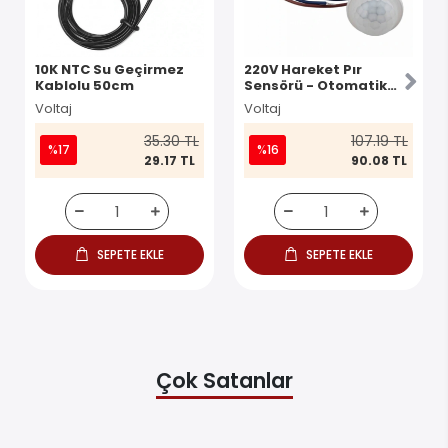
10K NTC Su Geçirmez
220V Hareket Pır
Kablolu 50cm
Sensörü - Otomatik
Lamba Sensörü 25cm
Voltaj
Voltaj
Kablolu
35.30 TL
107.19 TL
%17
%16
29.17 TL
90.08 TL
SEPETE EKLE
SEPETE EKLE
Çok Satanlar