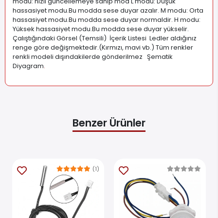
modu: hızlı güncellemeye sahip mod L modu: Düşük
hassasiyet modu.Bu modda sese duyar azalır. M modu: Orta
hassasiyet modu.Bu modda sese duyar normaldir. H modu:
Yüksek hassasiyet modu.Bu modda sese duyar yükselir.
Çalıştığındaki Görsel (Temsili) İçerik Listesi Ledler aldığınız
renge göre değişmektedir.(Kırmızı, mavi vb.) Tüm renkler
renkli modeli dışındakilerde gönderilmez Şematik
Diyagram
.
Benzer Ürünler
(1)