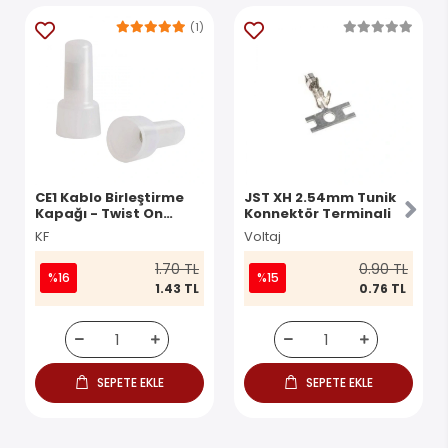
(1)
CE1 Kablo Birleştirme
JST XH 2.54mm Tunik
Kapağı - Twist On
Konnektör Terminali
Konnektör
KF
Voltaj
1.70 TL
0.90 TL
%16
%15
1.43 TL
0.76 TL
SEPETE EKLE
SEPETE EKLE