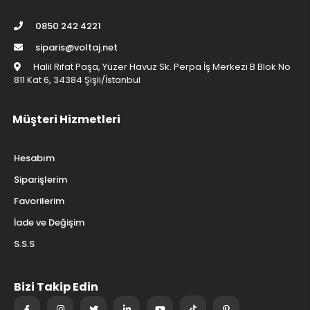
0850 242 4221
siparis@voltaj.net
Halil Rıfat Paşa, Yüzer Havuz Sk. Perpa İş Merkezi B Blok No
811 Kat 6, 34384 Şişli/İstanbul
Müşteri Hizmetleri
Hesabım
Siparişlerim
Favorilerim
İade ve Değişim
S.S.S
Bizi Takip Edin