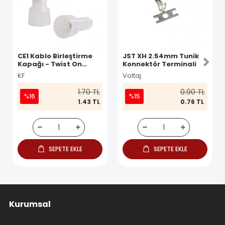
(1)
CE1 Kablo Birleştirme
JST XH 2.54mm Tunik
Kapağı - Twist On
Konnektör Terminali
Konnektör
KF
Voltaj
1.70 TL
0.90 TL
%16
%15
1.43 TL
0.76 TL
SEPETE EKLE
SEPETE EKLE