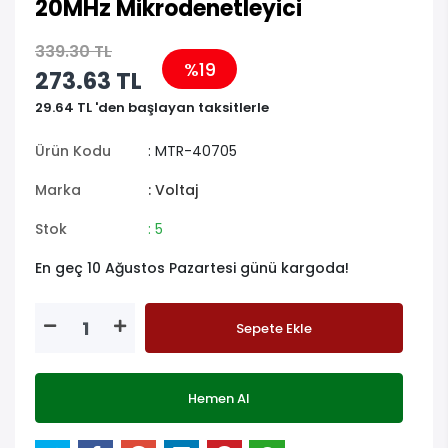
ATMEGA88P-20PU DIP-28
20MHz Mikrodenetleyici
339.30 TL
%19
273.63 TL
29.64 TL 'den başlayan taksitlerle
Ürün Kodu
: MTR-40705
Marka
: Voltaj
Stok
: 5
En geç 10 Ağustos Pazartesi günü kargoda!