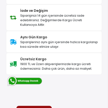
Siparişler korunaklı şekilde, sağlam kolilerle
gönderilir.
Güvenli Alışveriş
Tüm ödeme ve kişisel bilgileriniz 256 Bit SSL
sertifikası ile korunur. Voltaj.Net’te alışveriş her
zaman güvenlidir.
İade ve Değişim
Siparişinizi 14 gün içerisinde ücretsiz iade
edebilirsiniz. Değişimlerde Kargo Ücreti
Kullanıcıya Aittir.
Aynı Gün Kargo
Siparişleriniz aynı gün içersinde hızlıca kargolanıp
kısa sürede elinize ulaşır.
Ücretsiz Kargo
1900 TL ve Üzeri alışverişlerinizde kargo ücreti
ödemezsiniz. Daha çok ürün, daha az maliyet.