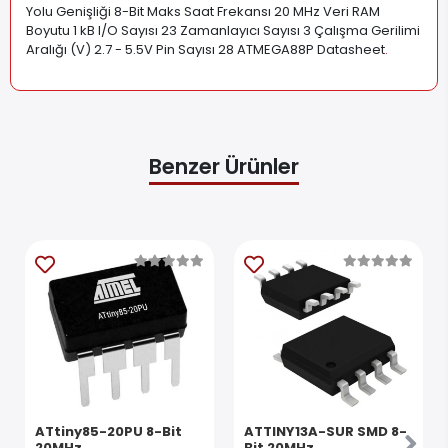
programlanabilir USART, bayt yönelimli İki Telli seri arabirim,
SPI seri bağlantı noktası, 6 kanallı 10 bit A/D dönüştürücü
(TQFP'de 8 kanal ve QFN/MLF paketleri), dahili osilatörlü
programlanabilir watchdog zamanlayıcı ve yazılımla
seçilebilir beş güç tasarrufu modu. Cihaz 2,7-5,5 volt
arasında çalışır. Teknik Özellikler Ürün Kodu ATMEGA88P
Program Hafıza Tipi Flash Program Hafızası Boyutu 8kB Veri
Yolu Genişliği 8-Bit Maks Saat Frekansı 20 MHz Veri RAM
Boyutu 1 kB I/O Sayısı 23 Zamanlayıcı Sayısı 3 Çalışma Gerilimi
Aralığı (V) 2.7 - 5.5V Pin Sayısı 28 ATMEGA88P Datasheet
.
Benzer Ürünler