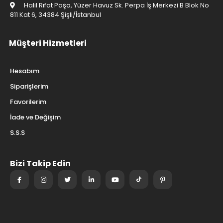
Yardım
0850 242 4221
siparis@voltaj.net
Halil Rıfat Paşa, Yüzer Havuz Sk. Perpa İş Merkezi B Blok No
811 Kat 6, 34384 Şişli/İstanbul
Müşteri Hizmetleri
Hesabım
Siparişlerim
Favorilerim
İade ve Değişim
S.S.S