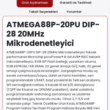
Ürün Açıklaması
Garanti ve Teslimat
Taksit Seçenekleri
Yorumlar
ATMEGA88P-20PU DIP-
28 20MHz
Mikrodenetleyici
ATMEGA88P-20PU DIP-28 20MHz Mikrodenetleyici Yüksek
performanslı Microchip picoPower® 8-bit AVR® RISC tabanlı
mikrodenetleyici, 8 KB ISP Flash belleği, yazarken okuma,
512B EEPROM, 1 KB SRAM, 23 genel amaçlı G/Ç hattı, 32 genel
amaçlı çalışma kaydı ile birleştirir , karşılaştırma modlu üç
esnek zamanlayıcı/sayıcı, dahili ve harici kesintiler, seri