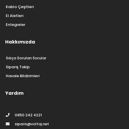
Piller Aküler ve BMS
Direnç
Klemens
Arduino
Ölçüm ve Test Aletleri
Kablo Çeşitleri
El Aletleri
Entegreler
Hakkımızda
Sıkça Sorulan Sorular
Sipariş Takip
Havale Bildirimleri