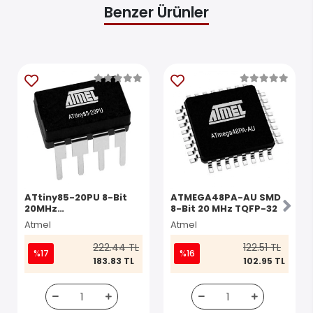
döngüsünde yürüten ATmega16, MHz başına 1 MIPS'ye
yaklaşan çıktılara ulaşır ve sistem tasarımcısının işlem hızına
karşı güç tüketimini optimize etmesine olanak tanır. Teknik
Özellikler Ürün Kodu ATTINY24V-10PU Program Hafıza Tipi
Flash Program Hafızası Boyutu 16 kB Veri Yolu Genişliği 8-Bit
Maks Saat Frekansı 16 MHz Veri RAM Boyutu 1 kB I/O Sayısı 32
Zamanlayıcı/Sayıcı 3 Çalışma Gerilimi Aralığı (V) 2.7 - 5.5V Pin
Sayısı 40 ATMEGA16-16PU Datasheet
.
Benzer Ürünler