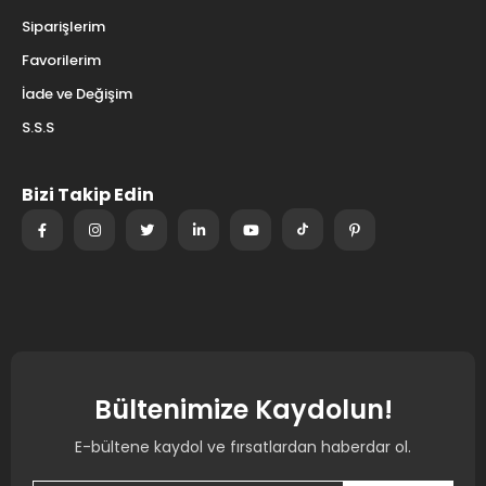
0850 242 4221
siparis@voltaj.net
Halil Rıfat Paşa, Yüzer Havuz Sk. Perpa İş Merkezi B Blok No
811 Kat 6, 34384 Şişli/İstanbul
Müşteri Hizmetleri
Hesabım
Siparişlerim
Favorilerim
İade ve Değişim
S.S.S
Bizi Takip Edin