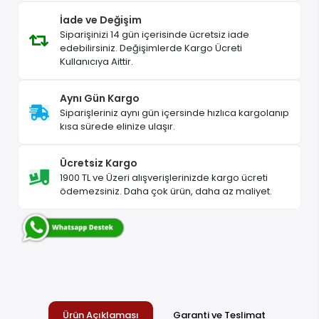
Hızlı Gönderi
Siparişler korunaklı şekilde, sağlam kolilerle
gönderilir.
Güvenli Alışveriş
Tüm ödeme ve kişisel bilgileriniz 256 Bit SSL
sertifikası ile korunur. Voltaj.Net’te alışveriş her
zaman güvenlidir.
İade ve Değişim
Siparişinizi 14 gün içerisinde ücretsiz iade
edebilirsiniz. Değişimlerde Kargo Ücreti
Kullanıcıya Aittir.
Aynı Gün Kargo
Siparişleriniz aynı gün içersinde hızlıca kargolanıp
kısa sürede elinize ulaşır.