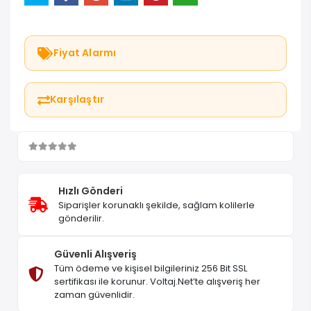
Stok
: 5
En geç 11 Ağustos Salı günü kargoda!
Sepete Ekle
Hemen Al
Fiyat Alarmı
Karşılaştır