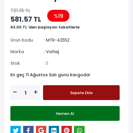
ATMEGA16-16PU DIP-40 16MHz
Mikrodenetleyici
721.15 TL
%19
581.57 TL
63.00 TL 'den başlayan taksitlerle
Ürün Kodu
: MTR-42552
Marka
: Voltaj