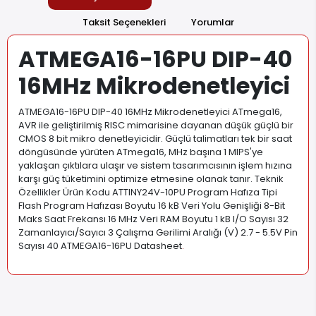
Ücretsiz Kargo
1900 TL ve Üzeri alışverişlerinizde kargo ücreti
ödemezsiniz. Daha çok ürün, daha az maliyet.
Ürün Açıklaması
Garanti ve Teslimat
Taksit Seçenekleri
Yorumlar
ATMEGA16-16PU DIP-40
16MHz Mikrodenetleyici
ATMEGA16-16PU DIP-40 16MHz Mikrodenetleyici ATmega16,
AVR ile geliştirilmiş RISC mimarisine dayanan düşük güçlü bir
CMOS 8 bit mikro denetleyicidir. Güçlü talimatları tek bir saat