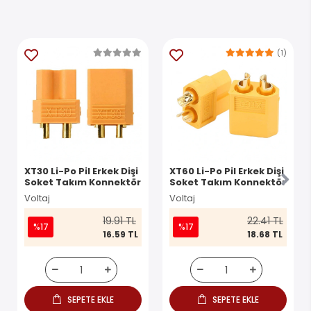
(1)
XT30 Li-Po Pil Erkek Dişi
XT60 Li-Po Pil Erkek Dişi
Soket Takım Konnektör
Soket Takım Konnektör
Voltaj
Voltaj
19.91 TL
22.41 TL
%17
%17
16.59 TL
18.68 TL
SEPETE EKLE
SEPETE EKLE