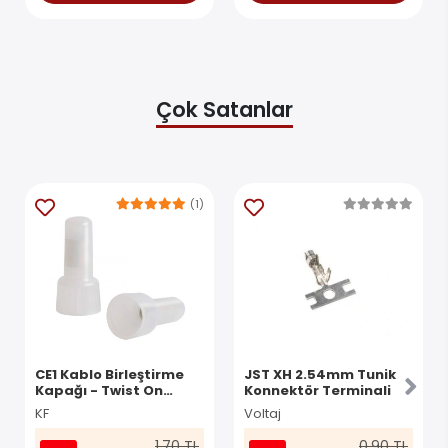
Çok Satanlar
(1)
CE1 Kablo Birleştirme
JST XH 2.54mm Tunik
Kapağı - Twist On
Konnektör Terminali
Konnektör
KF
Voltaj
1.70 TL
0.90 TL