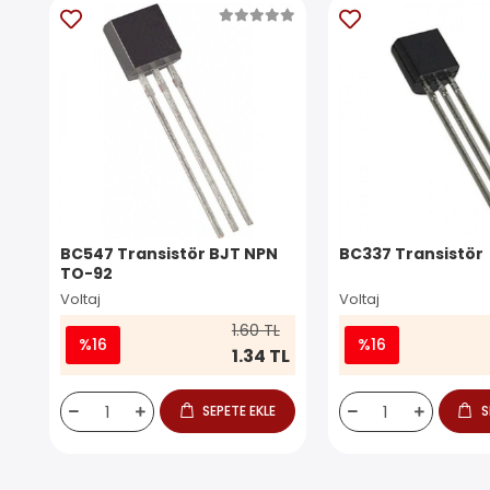
BC547 Transistör BJT NPN
BC337 Transistör
TO-92
Voltaj
Voltaj
1.60 TL
%16
%16
1.34 TL
SEPETE EKLE
S