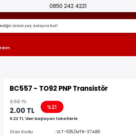
25.000+ AKTİF ÜRÜN !
rdım
BC557 - TO92 PNP Transistör
2.52 TL
%21
2.00 TL
0.22 TL 'den başlayan taksitlerle
Ürün Kodu
: VLT-1135/MTR-37485