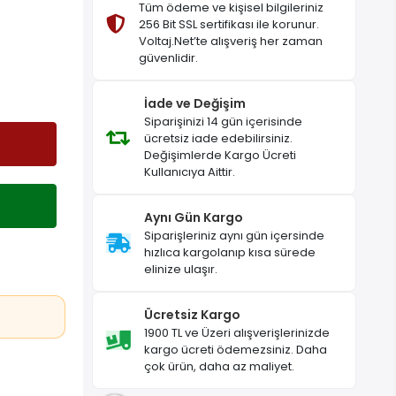
Tüm ödeme ve kişisel bilgileriniz
256 Bit SSL sertifikası ile korunur.
Voltaj.Net’te alışveriş her zaman
güvenlidir.
İade ve Değişim
Siparişinizi 14 gün içerisinde
ücretsiz iade edebilirsiniz.
Değişimlerde Kargo Ücreti
Kullanıcıya Aittir.
Aynı Gün Kargo
Siparişleriniz aynı gün içersinde
hızlıca kargolanıp kısa sürede
elinize ulaşır.
Ücretsiz Kargo
1900 TL ve Üzeri alışverişlerinizde
kargo ücreti ödemezsiniz. Daha
çok ürün, daha az maliyet.