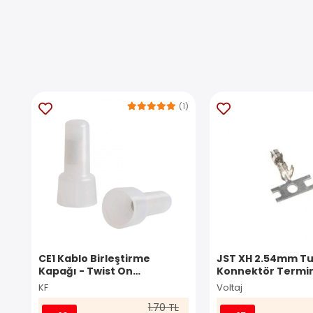
(1)
CE1 Kablo Birleştirme
JST XH 2.54mm Tu
Kapağı - Twist On
Konnektör Termin
Konnektör
KF
Voltaj
1.70 TL