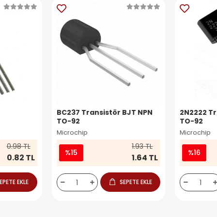
BC237 Transistör BJT NPN
2N2222 Tr
TO-92
TO-92
Microchip
Microchip
0.98 TL
1.93 TL
%15
%16
0.82 TL
1.64 TL
EPETE EKLE
SEPETE EKLE