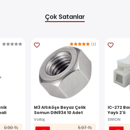
Çok Satanlar
(2)
nik
M3 Altıköşe Beyaz Çelik
IC-272 Ba
ali
Somun DIN934 10 Adet
Yaylı 2'li
Voltaj
SWION
0.90 TL
5.97 TL