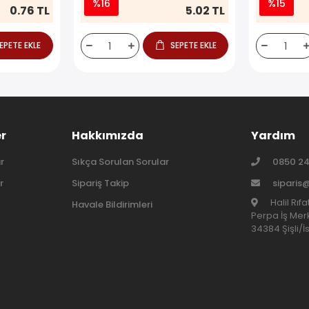
%16
%15
0.76 TL
5.02 TL
EPETE EKLE
SEPETE EKLE
er
Hakkımızda
Yardım
r
Sıkça Sorulan Sorular
0850 24
r
Sipariş Takip
siparis
Halil Rıf
Havale Bildirimleri
Perpa İş Merk
34384 Şişli/İ