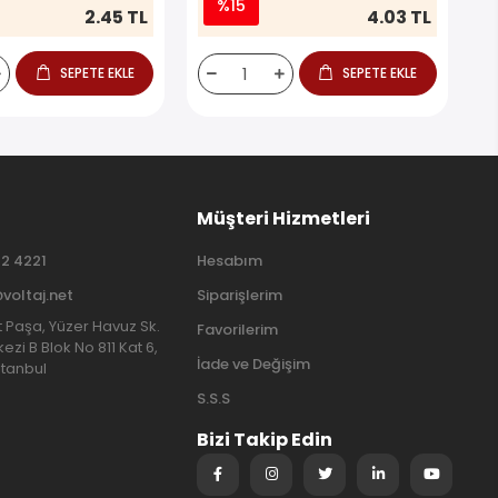
%15
2.45 TL
4.03 TL
SEPETE EKLE
SEPETE EKLE
Müşteri Hizmetleri
2 4221
Hesabım
@voltaj.net
Siparişlerim
at Paşa, Yüzer Havuz Sk.
Favorilerim
ezi B Blok No 811 Kat 6,
İade ve Değişim
stanbul
S.S.S
Bizi Takip Edin