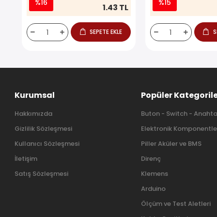
%16
%15
1.43 TL
SEPETE EKLE
S
Kurumsal
Popüler Kategoril
Hakkımızda
Buton - Switch - Anahta
Gizlilik Sözleşmesi
Elektronik Komponentle
Kullanıcı Sözleşmesi
Piller Aküler ve BMS
İletişim
Direnç
Satış Sözleşmesi
Klemens
Arduino
Ölçüm ve Test Aletleri