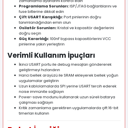
zamanlama ayarlarını kontrol edin
Programlama Sorunları:
ISP/JTAG bağlantılarını ve
fuse bitlerine dikkat edin
Çift USART Karışıklığı:
Port pinlerinin doğru
tanımlandığından emin olun
Osilatör Sorunları:
Kristal ve kapasitör değerlerini
doğru seçin
Güç Kararlılığı:
100nF bypass kapasitörlerini VCC
pinlerine yakın yerleştirin
Verimli Kullanım İpuçları
İkinci USART portu ile debug mesajları göndererek
geliştirmeyi hızlandırın
Harici bellek arayüzü ile SRAM ekleyerek bellek yoğun
uygulamalar geliştirin
Uzun kablolamalarda SPI yerine USART tercih ederek
noise immünite sağlayın
Power-save modunu kullanarak uzun süreli batarya
çalışması sağlayın
Kritik zamanlama gerektiren uygulamalarda çift 16-bit
timerları kullanın