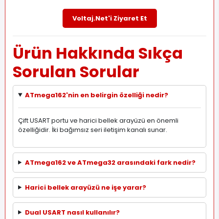
Voltaj.Net'i Ziyaret Et
Ürün Hakkında Sıkça
Sorulan Sorular
ATmega162'nin en belirgin özelliği nedir?
Çift USART portu ve harici bellek arayüzü en önemli
özelliğidir. İki bağımsız seri iletişim kanalı sunar.
ATmega162 ve ATmega32 arasındaki fark nedir?
Harici bellek arayüzü ne işe yarar?
Dual USART nasıl kullanılır?