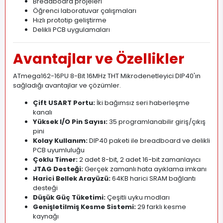
Breadboard projeleri
Öğrenci laboratuvar çalışmaları
Hızlı prototip geliştirme
Delikli PCB uygulamaları
Avantajlar ve Özellikler
ATmega162-16PU 8-Bit 16MHz THT Mikrodenetleyici DIP40'ın
sağladığı avantajlar ve çözümler.
Çift USART Portu:
İki bağımsız seri haberleşme
kanalı
Yüksek I/O Pin Sayısı:
35 programlanabilir giriş/çıkış
pini
Kolay Kullanım:
DIP40 paketi ile breadboard ve delikli
PCB uyumluluğu
Çoklu Timer:
2 adet 8-bit, 2 adet 16-bit zamanlayıcı
JTAG Desteği:
Gerçek zamanlı hata ayıklama imkanı
Harici Bellek Arayüzü:
64KB harici SRAM bağlantı
desteği
Düşük Güç Tüketimi:
Çeşitli uyku modları
Genişletilmiş Kesme Sistemi:
29 farklı kesme
kaynağı