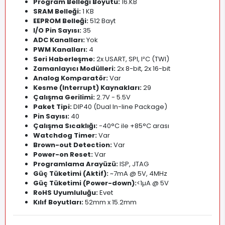
Program Belleği Boyutu:
16
.
KB
SRAM Belleği:
1 KB
EEPROM Belleği:
512 Bayt
I/O Pin Sayısı:
35
ADC Kanalları:
Yok
PWM Kanalları:
4
Seri Haberleşme:
2x USART, SPI, I²C (TWI)
Zamanlayıcı Modülleri:
2x 8-bit, 2x 16-bit
Analog Komparatör:
Var
Kesme (Interrupt) Kaynakları:
29
Çalışma Gerilimi:
2
.
7V - 5.5V
Paket Tipi:
DIP40 (Dual In-line Package)
Pin Sayısı:
40
Çalışma Sıcaklığı:
-40°C ile +85°C arası
Watchdog Timer:
Var
Brown-out Detection:
Var
Power-on Reset:
Var
Programlama Arayüzü:
ISP, JTAG
Güç Tüketimi (Aktif):
~7mA @ 5V, 4MHz
Güç Tüketimi (Power-down):
<1µA @ 5V
RoHS Uyumluluğu:
Evet
Kılıf Boyutları:
52mm x 15.2mm