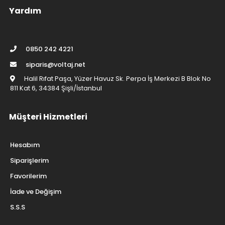
Yardım
0850 242 4221
siparis@voltaj.net
Halil Rıfat Paşa, Yüzer Havuz Sk. Perpa İş Merkezi B Blok No
811 Kat 6, 34384 Şişli/İstanbul
Müşteri Hizmetleri
Hesabım
Siparişlerim
Favorilerim
İade ve Değişim
S.S.S