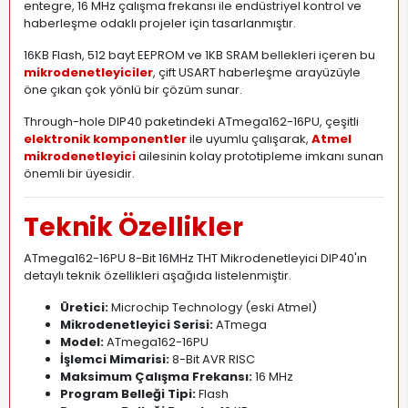
entegre, 16 MHz çalışma frekansı ile endüstriyel kontrol ve
haberleşme odaklı projeler için tasarlanmıştır.
16KB Flash, 512 bayt EEPROM ve 1KB SRAM bellekleri içeren bu
mikrodenetleyiciler
, çift USART haberleşme arayüzüyle
öne çıkan çok yönlü bir çözüm sunar.
Through-hole DIP40 paketindeki ATmega162-16PU, çeşitli
elektronik komponentler
ile uyumlu çalışarak,
Atmel
mikrodenetleyici
ailesinin kolay prototipleme imkanı sunan
önemli bir üyesidir.
Teknik Özellikler
ATmega162-16PU 8-Bit 16MHz THT Mikrodenetleyici DIP40'ın
detaylı teknik özellikleri aşağıda listelenmiştir.
Üretici:
Microchip Technology (eski Atmel)
Mikrodenetleyici Serisi:
ATmega
Model:
ATmega162-16PU
İşlemci Mimarisi:
8-Bit AVR RISC
Maksimum Çalışma Frekansı:
16 MHz
Program Belleği Tipi:
Flash