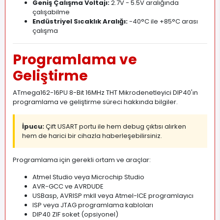
Geniş Çalışma Voltajı:
2.7V - 5.5V aralığında
çalışabilme
Endüstriyel Sıcaklık Aralığı:
-40°C ile +85°C arası
çalışma
Programlama ve
Geliştirme
ATmega162-16PU 8-Bit 16MHz THT Mikrodenetleyici DIP40'ın
programlama ve geliştirme süreci hakkında bilgiler.
İpucu:
Çift USART portu ile hem debug çıktısı alırken
hem de harici bir cihazla haberleşebilirsiniz.
Programlama için gerekli ortam ve araçlar:
Atmel Studio veya Microchip Studio
AVR-GCC ve AVRDUDE
USBasp, AVRISP mkII veya Atmel-ICE programlayıcı
ISP veya JTAG programlama kabloları
DIP40 ZIF soket (opsiyonel)