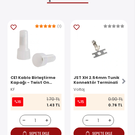
(1)
CE1 Kablo Birleştirme
JST XH 2.54mm Tunik
Kapağı - Twist On
Konnektör Terminali
Konnektör
KF
Voltaj
1.70 TL
0.90 TL
%16
%15
1.43 TL
0.76 TL
SEPETE EKLE
SEPETE EKLE