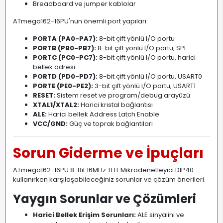
Breadboard ve jumper kablolar
ATmega162-16PU'nun önemli port yapıları:
PORTA (PA0-PA7):
8-bit çift yönlü I/O portu
PORTB (PB0-PB7):
8-bit çift yönlü I/O portu, SPI
PORTC (PC0-PC7):
8-bit çift yönlü I/O portu, harici
bellek adresi
PORTD (PD0-PD7):
8-bit çift yönlü I/O portu, USART0
PORTE (PE0-PE2):
3-bit çift yönlü I/O portu, USART1
RESET:
Sistem reset ve program/debug arayüzü
XTAL1/XTAL2:
Harici kristal bağlantısı
ALE:
Harici bellek Address Latch Enable
VCC/GND:
Güç ve toprak bağlantıları
Sorun Giderme ve İpuçları
ATmega162-16PU 8-Bit 16MHz THT Mikrodenetleyici DIP40
kullanırken karşılaşabileceğiniz sorunlar ve çözüm önerileri.
Yaygın Sorunlar ve Çözümleri
Harici Bellek Erişim Sorunları:
ALE sinyalini ve