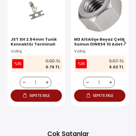
JST XH 2.54mm Tunik
M3 Altıköşe Beyaz Çelik
Konnektör Terminali
Somun DIN934 10 Adet
Voltaj
Voltaj
0.90 TL
5.97 TL
%15
%16
0.76 TL
5.02 TL
SEPETE EKLE
SEPETE EKLE
Çok Satanlar