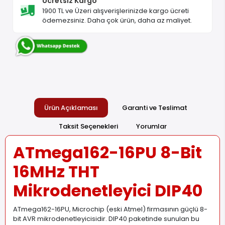
Ücretsiz Kargo
1900 TL ve Üzeri alışverişlerinizde kargo ücreti
ödemezsiniz. Daha çok ürün, daha az maliyet.
Ürün Açıklaması
Garanti ve Teslimat
Taksit Seçenekleri
Yorumlar
ATmega162-16PU 8-Bit
16MHz THT
Mikrodenetleyici DIP40
ATmega162-16PU, Microchip (eski Atmel) firmasının güçlü 8-
bit AVR mikrodenetleyicisidir. DIP40 paketinde sunulan bu