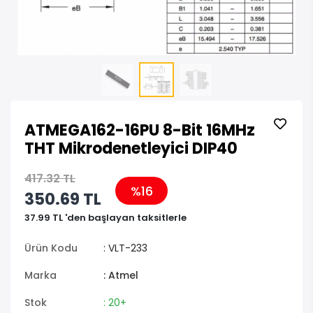
ATMEGA162-16PU 8-Bit 16MHz
THT Mikrodenetleyici DIP40
417.32 TL
%16
350.69 TL
37.99 TL 'den başlayan taksitlerle
Ürün Kodu
: VLT-233
Marka
: Atmel
Stok
: 20+