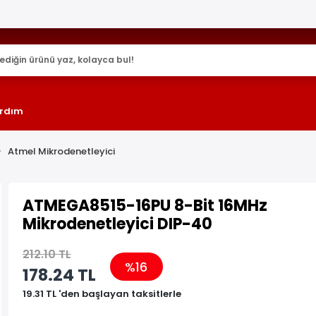
25.000+ AKTİF ÜRÜN !
rdım
Atmel Mikrodenetleyici
ATMEGA8515-16PU 8-Bit 16MHz
Mikrodenetleyici DIP-40
212.10 TL
%16
178.24 TL
19.31 TL 'den başlayan taksitlerle