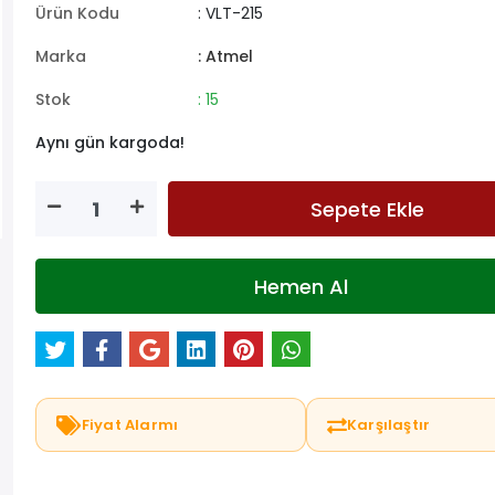
Ürün Kodu
: VLT-215
Marka
: Atmel
Stok
: 15
Aynı gün kargoda!
Sepete Ekle
Hemen Al
Fiyat Alarmı
Karşılaştır