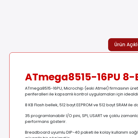
Ürün Açık
ATmega8515-16PU 8-Bi
ATmega8515-16PU, Microchip (eski Atmel) firmasının üretti
periferalleri ile kapsamlı kontrol uygulamaları için idealdi
8 KB Flash bellek, 512 bayt EEPROM ve 512 bayt SRAM ile 
35 programlanabilir I/O pini, SPI, USART ve çoklu zamanlay
performans gösterir.
Breadboard uyumlu DIP-40 paketi ile kolay kullanım sa