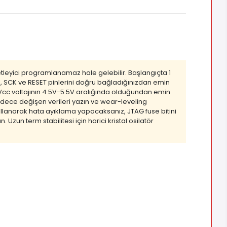
leyici programlanamaz hale gelebilir. Başlangıçta 1
OSI, SCK ve RESET pinlerini doğru bağladığınızdan emin
a Vcc voltajının 4.5V-5.5V aralığında olduğundan emin
adece değişen verileri yazın ve wear-leveling
kullanarak hata ayıklama yapacaksanız, JTAG fuse bitini
 Uzun term stabilitesi için harici kristal osilatör