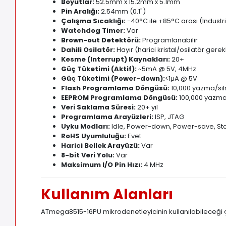
Boyutlar:
52.5mm x 15.2mm x 5.1mm
Pin Aralığı:
2.54mm (0.1")
Çalışma Sıcaklığı:
-40°C ile +85°C arası (Industri
Watchdog Timer:
Var
Brown-out Detektörü:
Programlanabilir
Dahili Osilatör:
Hayır (harici kristal/osilatör gerekl
Kesme (Interrupt) Kaynakları:
20+
Güç Tüketimi (Aktif):
~5mA @ 5V, 4MHz
Güç Tüketimi (Power-down):
<1µA @ 5V
Flash Programlama Döngüsü:
10,000 yazma/si
EEPROM Programlama Döngüsü:
100,000 yazma
Veri Saklama Süresi:
20+ yıl
Programlama Arayüzleri:
ISP, JTAG
Uyku Modları:
Idle, Power-down, Power-save, S
RoHS Uyumluluğu:
Evet
Harici Bellek Arayüzü:
Var
8-bit Veri Yolu:
Var
Maksimum I/O Pin Hızı:
4 MHz
Kullanım Alanları
ATmega8515-16PU mikrodenetleyicinin kullanılabileceği çeş