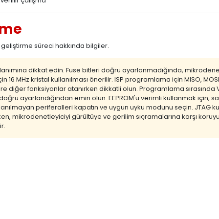
venilir çalışma
rme
iştirme süreci hakkında bilgiler.
anımına dikkat edin. Fuse bitleri doğru ayarlanmadığında, mikrodenet
çin 16 MHz kristal kullanılması önerilir. ISP programlama için MISO, M
nlere diğer fonksiyonlar atanırken dikkatli olun. Programlama sırasınd
in doğru ayarlandığından emin olun. EEPROM'u verimli kullanmak için, s
kullanılmayan periferalleri kapatın ve uygun uyku modunu seçin. JTAG 
rken, mikrodenetleyiciyi gürültüye ve gerilim sıçramalarına karşı koruyun.
r.