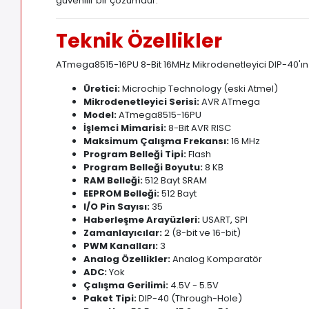
güvenilir bir çözümdür.
Teknik Özellikler
ATmega8515-16PU 8-Bit 16MHz Mikrodenetleyici DIP-40'ın det
Üretici:
Microchip Technology (eski Atmel)
Mikrodenetleyici Serisi:
AVR ATmega
Model:
ATmega8515-16PU
İşlemci Mimarisi:
8-Bit AVR RISC
Maksimum Çalışma Frekansı:
16 MHz
Program Belleği Tipi:
Flash
Program Belleği Boyutu:
8 KB
RAM Belleği:
512 Bayt SRAM
EEPROM Belleği:
512 Bayt
I/O Pin Sayısı:
35
Haberleşme Arayüzleri:
USART
,
SPI
Zamanlayıcılar:
2 (8-bit ve 16-bit)
PWM Kanalları:
3
Analog Özellikler:
Analog Komparatör
ADC:
Yok
Çalışma Gerilimi:
4.5V - 5
.
5V
Paket Tipi:
DIP-40 (Through-Hole)