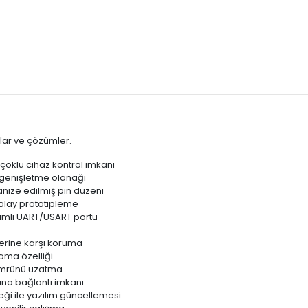
lar ve çözümler.
 çoklu cihaz kontrol imkanı
 genişletme olanağı
ganize edilmiş pin düzeni
olay prototipleme
ımlı UART/USART portu
lerine karşı koruma
ama özelliği
l ömrünü uzatma
ına bağlantı imkanı
ği ile yazılım güncellemesi