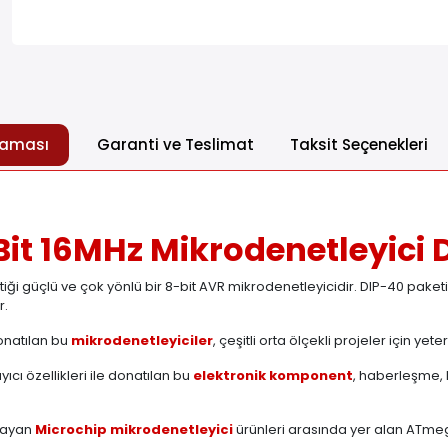
laması
Garanti ve Teslimat
Taksit Seçenekleri
t 16MHz Mikrodenetleyici 
ği güçlü ve çok yönlü bir 8-bit AVR mikrodenetleyicidir. DIP-40 paketin
r.
donatılan bu
mikrodenetleyiciler
, çeşitli orta ölçekli projeler için yete
ıcı özellikleri ile donatılan bu
elektronik komponent
, haberleşme,
ğlayan
Microchip mikrodenetleyici
ürünleri arasında yer alan ATmeg