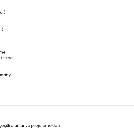
al)
i)
lme
/silme
tandby
itli alanlar ve proje örnekleri.