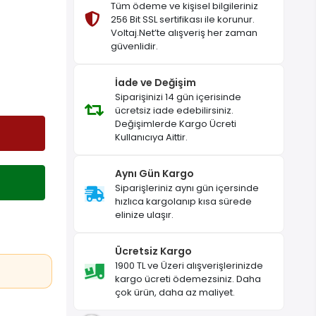
Tüm ödeme ve kişisel bilgileriniz
256 Bit SSL sertifikası ile korunur.
Voltaj.Net’te alışveriş her zaman
güvenlidir.
İade ve Değişim
Siparişinizi 14 gün içerisinde
ücretsiz iade edebilirsiniz.
Değişimlerde Kargo Ücreti
Kullanıcıya Aittir.
Aynı Gün Kargo
Siparişleriniz aynı gün içersinde
hızlıca kargolanıp kısa sürede
elinize ulaşır.
Ücretsiz Kargo
1900 TL ve Üzeri alışverişlerinizde
kargo ücreti ödemezsiniz. Daha
çok ürün, daha az maliyet.