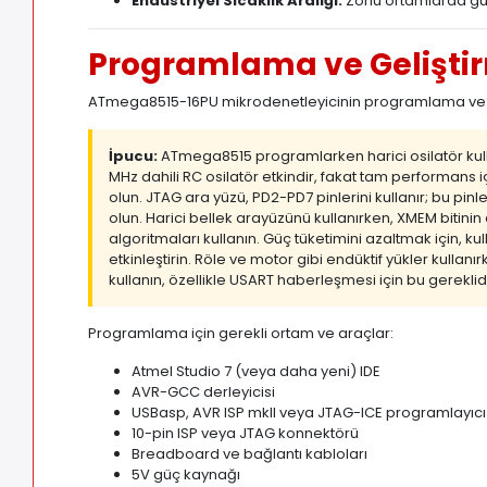
Endüstriyel Sıcaklık Aralığı:
Zorlu ortamlarda gü
Programlama ve Gelişti
ATmega8515-16PU mikrodenetleyicinin programlama ve gel
İpucu:
ATmega8515 programlarken harici osilatör kull
MHz dahili RC osilatör etkindir, fakat tam performans i
olun. JTAG ara yüzü, PD2-PD7 pinlerini kullanır; bu pi
olun. Harici bellek arayüzünü kullanırken, XMEM bitin
algoritmaları kullanın. Güç tüketimini azaltmak için, 
etkinleştirin. Röle ve motor gibi endüktif yükler kullanı
kullanın, özellikle USART haberleşmesi için bu gereklidi
Programlama için gerekli ortam ve araçlar:
Atmel Studio 7 (veya daha yeni) IDE
AVR-GCC derleyicisi
USBasp, AVR ISP mkII veya JTAG-ICE programlayıcı
10-pin ISP veya JTAG konnektörü
Breadboard ve bağlantı kabloları
5V güç kaynağı