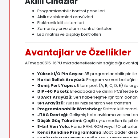
Akıllı Cihazlar
Programlanabilir kontrol panelleri
Akıllı ev sistemleri arayüzleri
Elektronik kilit sistemleri
Zamanlayıcı ve alarm kontrol üniteleri
Led matrisi ve display kontrolleri
Avantajlar ve Özellikler
ATmega8515-16PU mikrodenetleyicinin sağladığı avantaj
Yüksek I/O Pin Sayısı:
35 programlanabilir pin ile
Harici Bellek Arayüzü:
Program ve veri belleğini
Geniş Port Yapısı:
5 tam port (A, B, C, D, E) ile or
DIP-40 Paketi:
Breadboard ve delikli PCB'lerde k
USART Arayüzü:
Seri haberleşme için tam donan
SPI Arayüzü:
Yüksek hızlı senkron veri transferi
Programlanabilir Watchdog:
Sistem kilitlenme
JTAG Desteği:
Gelişmiş hata ayıklama ve sınır tar
Düşük Güç Tüketimi:
Çeşitli uyku modları ile pi
8-bit Veri Yolu:
Harici RAM, ROM veya I/O cihazlar
Kendi Kendine Programlama:
Boot loader deste