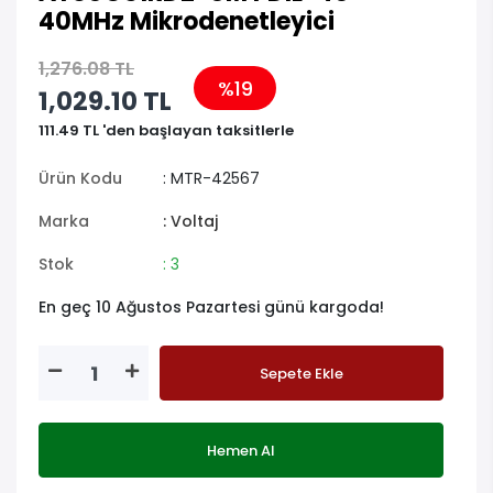
40MHz Mikrodenetleyici
1,276.08 TL
%19
1,029.10 TL
111.49 TL 'den başlayan taksitlerle
Ürün Kodu
: MTR-42567
Marka
: Voltaj
Stok
: 3
En geç 10 Ağustos Pazartesi günü kargoda!
Sepete Ekle
Hemen Al