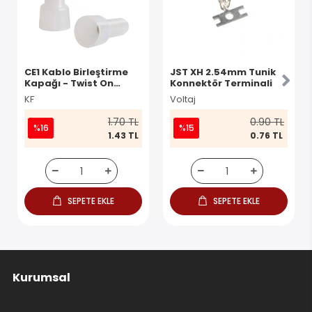
CE1 Kablo Birleştirme
JST XH 2.54mm Tunik
Kapağı - Twist On
Konnektör Terminali
Konnektör
KF
Voltaj
1.70 TL
0.90 TL
%16
%15
1.43 TL
0.76 TL
SEPETE EKLE
SEPETE EKLE
Kurumsal