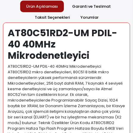
Ürün Açıklaması
Garanti ve Teslimat
Taksit Seçenekleri
Yorumlar
AT80C51RD2-UM PDIL-
40 40MHz
Mikrodenetleyici
AT80C51RD2-UM PDIL-40 40MHz Mikrodenetleyici
AT80C51RD2 mikro denetleyicileri, 80C51 8 bitlik mikro
denetleyicilerin yüksek performanslı sürümleridir.
Mikrodenetleyiciler, 256 bayt dahili RAM, 7 kaynaklı 4 seviyeli
kesme denetleyicisi ve üç zamanlayıcı/sayıcı ile Atmel
80C52'nin tüm özelliklerini korur. Ek olarak,
mikrodenetleyicilerde Programlanabilir Sayaç Dizisi, 1024
baytlık bir XRAM, bir Donanım İzleme Zamanlayıcısı, bir Klavye
Arayüzü, çok işlemcili iletişimi kolaylaştıran daha çok yönlü
bir seri kanal (EUART) ve bir hız iyileştirme mekanizması (X2
modu) bulunur. Teknik Özellikler Ürün Kodu AT80C51RD2
Program Hafıza Tipi Flash Program Hafızası Boyutu 64KB Veri