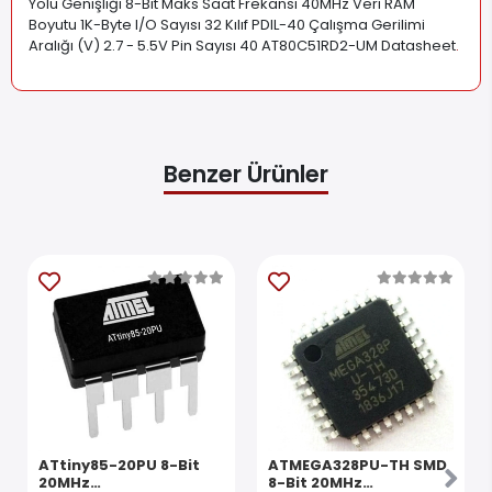
Yolu Genişliği 8-Bit Maks Saat Frekansı 40MHz Veri RAM
Boyutu 1K-Byte I/O Sayısı 32 Kılıf PDIL-40 Çalışma Gerilimi
Aralığı (V) 2.7 - 5.5V Pin Sayısı 40 AT80C51RD2-UM Datasheet
.
Benzer Ürünler
ATtiny85-20PU 8-Bit
ATMEGA328PU-TH SMD
20MHz
8-Bit 20MHz