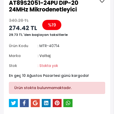
AT89S2051-24PU DIP-20
24MHz Mikrodenetleyici
340.28 TL
%19
274.42 TL
29.73 TL 'den başlayan taksitlerle
Ürün Kodu
: MTR-40714
Marka
: Voltaj
Stok
: Stokta yok
En geç 10 Ağustos Pazartesi günü kargoda!
Ürün stokta bulunmamaktadır.