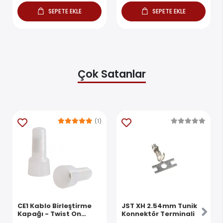
SEPETE EKLE
SEPETE EKLE
Çok Satanlar
(1)
CE1 Kablo Birleştirme
JST XH 2.54mm Tunik
Kapağı - Twist On
Konnektör Terminali
Konnektör