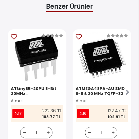
Benzer Ürünler
ATtiny85-20PU 8-Bit
ATMEGA48PA-AU SMD
20MHz
8-Bit 20 MHz TQFP-32
Mikrodenetleyici DIP-8
Atmel
Atmel
222.36 TL
122.47 TL
%17
%16
183.77 TL
102.91 TL