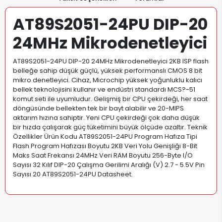
AT89S2051-24PU DIP-20
24MHz Mikrodenetleyici
AT89S2051-24PU DIP-20 24MHz Mikrodenetleyici 2KB ISP flash
belleğe sahip düşük güçlü, yüksek performanslı CMOS 8 bit
mikro denetleyici. Cihaz, Microchip yüksek yoğunluklu kalıcı
bellek teknolojisini kullanır ve endüstri standardı MCS?-51
komut seti ile uyumludur. Gelişmiş bir CPU çekirdeği, her saat
döngüsünde bellekten tek bir bayt alabilir ve 20-MIPS
aktarım hızına sahiptir. Yeni CPU çekirdeği çok daha düşük
bir hızda çalışarak güç tüketimini büyük ölçüde azaltır. Teknik
Özellikler Ürün Kodu AT89S2051-24PU Program Hafıza Tipi
Flash Program Hafızası Boyutu 2KB Veri Yolu Genişliği 8-Bit
Maks Saat Frekansı 24MHz Veri RAM Boyutu 256-Byte I/O
Sayısı 32 Kılıf DIP-20 Çalışma Gerilimi Aralığı (V) 2.7 - 5.5V Pin
Sayısı 20 AT89S2051-24PU Datasheet
.