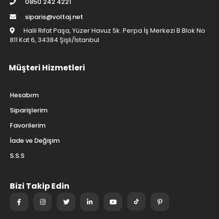
0850 242 4221
siparis@voltaj.net
Halil Rıfat Paşa, Yüzer Havuz Sk. Perpa İş Merkezi B Blok No
811 Kat 6, 34384 Şişli/İstanbul
Müşteri Hizmetleri
Hesabım
Siparişlerim
Favorilerim
İade ve Değişim
S.S.S
Bizi Takip Edin