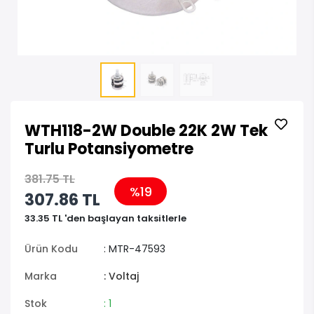
WTH118-2W Double 22K 2W Tek
Turlu Potansiyometre
381.75 TL
%19
307.86 TL
33.35 TL 'den başlayan taksitlerle
Ürün Kodu
: MTR-47593
Marka
: Voltaj
Stok
: 1