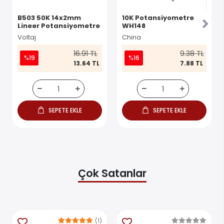
B503 50K 14x2mm
10K Potansiyometre
Lineer Potansiyometre
WH148
Voltaj
China
16.91 TL
9.38 TL
%19
%16
13.64 TL
7.88 TL
SEPETE EKLE
SEPETE EKLE
Çok Satanlar
(1)