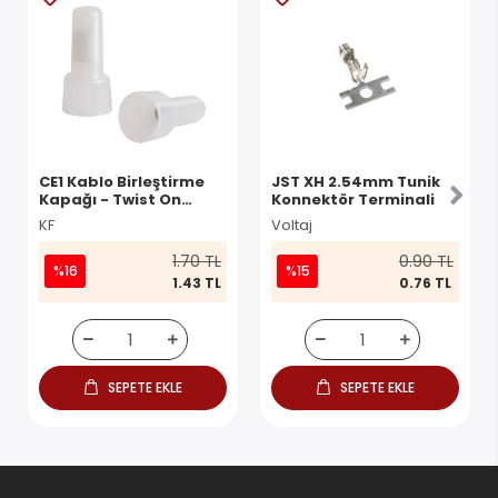
CE1 Kablo Birleştirme
JST XH 2.54mm Tunik
Kapağı - Twist On
Konnektör Terminali
Konnektör
KF
Voltaj
1.70 TL
0.90 TL
%16
%15
1.43 TL
0.76 TL
SEPETE EKLE
SEPETE EKLE