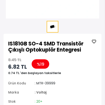
IS181GB SO-4 SMD Transistör
Çıkışlı Optokuplör Entegresi
8.45 TL
%19
6.82 TL
0.74 TL 'den başlayan taksitlerle
Ürün Kodu
: MTR-39999
Marka
: Voltaj
Stok
: 20+