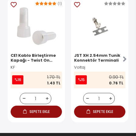
(1)
CE1 Kablo Birleştirme
JST XH 2.54mm Tunik
Kapağı - Twist On
Konnektör Terminali
Konnektör
KF
Voltaj
1.70 TL
0.90 TL
%16
%15
1.43 TL
0.76 TL
SEPETE EKLE
SEPETE EKLE