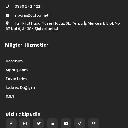
0850 242 4221
siparis@voltaj.net
Halil Rıfat Paşa, Yüzer Havuz Sk. Perpa İş Merkezi B Blok No
811 Kat 6, 34384 Şişli/İstanbul
Müşteri Hizmetleri
Hesabım
Siparişlerim
Favorilerim
İade ve Değişim
S.S.S
Bizi Takip Edin