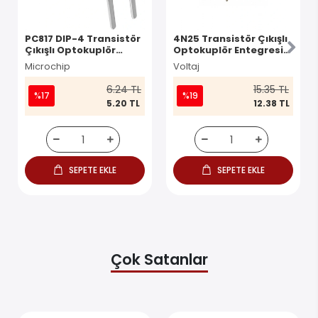
PC817 DIP-4 Transistör
4N25 Transistör Çıkışlı
Çıkışlı Optokuplör
Optokuplör Entegresi
Entegresi
DIP-6
Microchip
Voltaj
6.24 TL
15.35 TL
%17
%19
5.20 TL
12.38 TL
SEPETE EKLE
SEPETE EKLE
Çok Satanlar