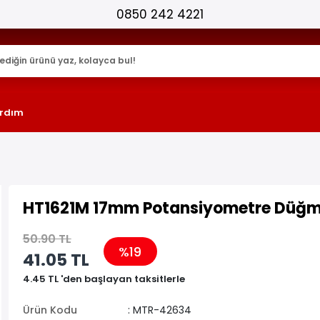
25.000+ AKTİF ÜRÜN !
rdım
HT1621M 17mm Potansiyometre Düğm
50.90 TL
%19
41.05 TL
4.45 TL 'den başlayan taksitlerle
Ürün Kodu
: MTR-42634