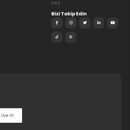
S.S.S
Bizi Takip Edin
Üye Ol