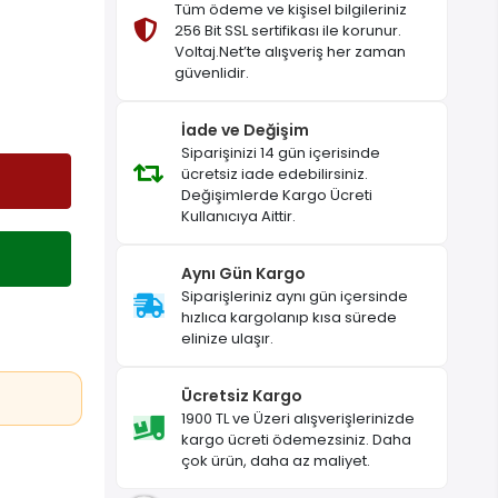
Tüm ödeme ve kişisel bilgileriniz
256 Bit SSL sertifikası ile korunur.
Voltaj.Net’te alışveriş her zaman
güvenlidir.
İade ve Değişim
Siparişinizi 14 gün içerisinde
ücretsiz iade edebilirsiniz.
Değişimlerde Kargo Ücreti
Kullanıcıya Aittir.
Aynı Gün Kargo
Siparişleriniz aynı gün içersinde
hızlıca kargolanıp kısa sürede
elinize ulaşır.
Ücretsiz Kargo
1900 TL ve Üzeri alışverişlerinizde
kargo ücreti ödemezsiniz. Daha
çok ürün, daha az maliyet.