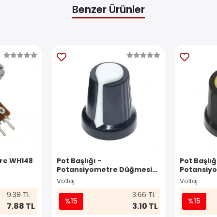
Benzer Ürünler
re WH148
Pot Başlığı -
Pot Başlığ
Potansiyometre Düğmesi
Potansiy
Çizgili Beyaz
(Sarı)
Voltaj
Voltaj
9.38 TL
3.66 TL
%15
%15
7.88 TL
3.10 TL