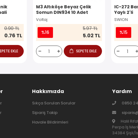
nik
M3 Altıköşe Beyaz Çelik
IC-272 Ba
ali
Somun DIN934 10 Adet
Yaylı 2'li
Voltaj
SWION
0.90 TL
5.97 TL
%16
%15
0.76 TL
5.02 TL
EPETE EKLE
SEPETE EKLE
er
Hakkımızda
Yardım
r
Sıkça Sorulan Sorular
0850 24
r
Sipariş Takip
siparis
Halil Rıf
Havale Bildirimleri
Perpa İş Merk
34384 Şişli/İ