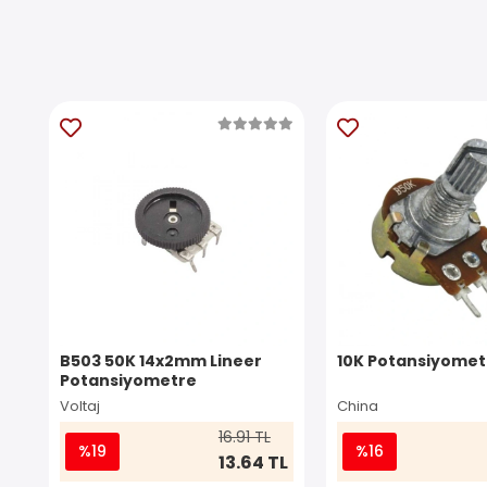
B503 50K 14x2mm Lineer
10K Potansiyomet
Potansiyometre
Voltaj
China
16.91 TL
%19
%16
13.64 TL