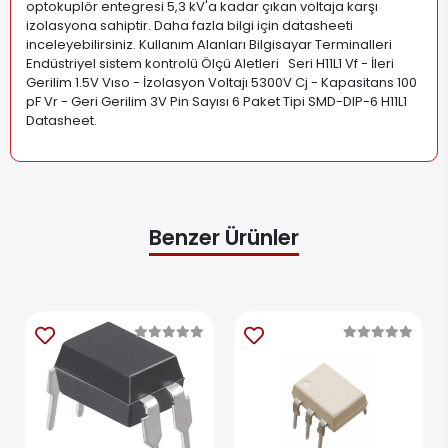
optokuplör entegresi 5,3 kV'a kadar çıkan voltaja karşı
izolasyona sahiptir. Daha fazla bilgi için datasheeti
inceleyebilirsiniz. Kullanım Alanları Bilgisayar Terminalleri
Endüstriyel sistem kontrolü Ölçü Aletleri Seri H11L1 Vf - İleri
Gerilim 1.5V Vıso - İzolasyon Voltajı 5300V Cj - Kapasitans 100
pF Vr - Geri Gerilim 3V Pin Sayısı 6 Paket Tipi SMD-DIP-6 H11L1
Datasheet
.
Benzer Ürünler