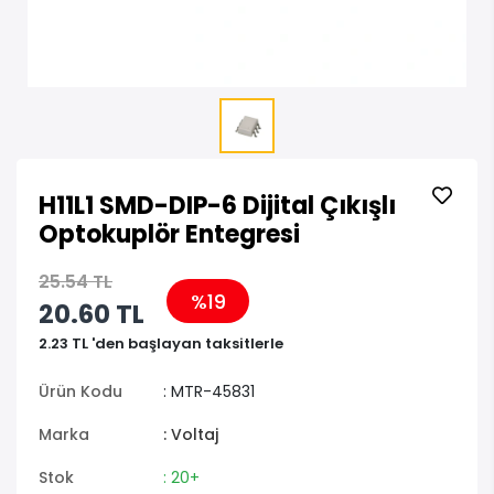
H11L1 SMD-DIP-6 Dijital Çıkışlı
Optokuplör Entegresi
25.54 TL
%19
20.60 TL
2.23 TL 'den başlayan taksitlerle
Ürün Kodu
: MTR-45831
Marka
: Voltaj
Stok
: 20+