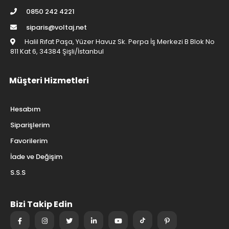
0850 242 4221
siparis@voltaj.net
Halil Rıfat Paşa, Yüzer Havuz Sk. Perpa İş Merkezi B Blok No
811 Kat 6, 34384 Şişli/İstanbul
Müşteri Hizmetleri
Hesabım
Siparişlerim
Favorilerim
İade ve Değişim
S.S.S
Bizi Takip Edin