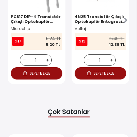
PC817 DIP-4 Transistör
4N25 Transistör Çıkışlı
Çıkışlı Optokuplör
Optokuplör Entegresi
Entegresi
DIP-6
Microchip
Voltaj
6.24 TL
15.35 TL
%17
%19
5.20 TL
12.38 TL
SEPETE EKLE
SEPETE EKLE
Çok Satanlar