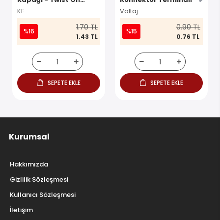
Konnektör
KF
Voltaj
1.70 TL
0.90 TL
%16
%15
1.43 TL
0.76 TL
SEPETE EKLE
SEPETE EKLE
Kurumsal
Hakkımızda
Gizlilik Sözleşmesi
Kullanıcı Sözleşmesi
İletişim