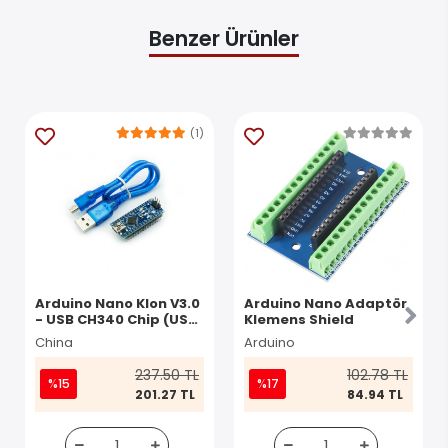
Benzer Ürünler
(1)
Arduino Nano Klon V3.0
Arduino Nano Adaptör
- USB CH340 Chip (USB
Klemens Shield
Kablo Dahil)
China
Arduino
237.50 TL
102.78 TL
%15
%17
201.27 TL
84.94 TL