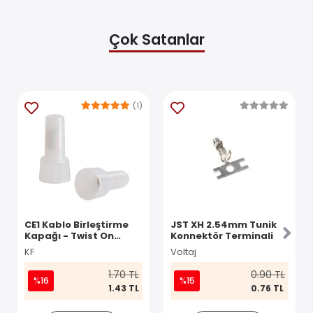
Çok Satanlar
(1)
CE1 Kablo Birleştirme
JST XH 2.54mm Tunik
Kapağı - Twist On
Konnektör Terminali
Konnektör
KF
Voltaj
1.70 TL
0.90 TL
%16
%15
1.43 TL
0.76 TL