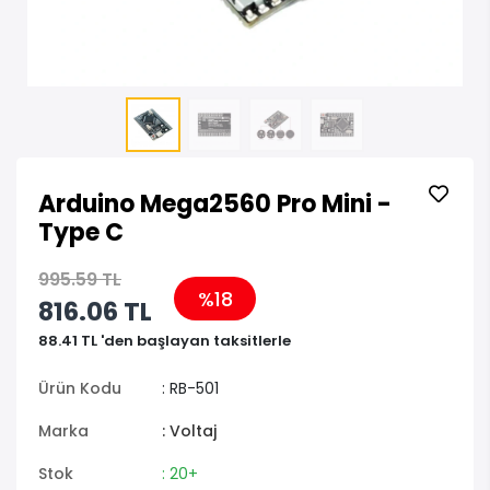
Arduino Mega2560 Pro Mini -
Type C
995.59 TL
%18
816.06 TL
88.41 TL 'den başlayan taksitlerle
Ürün Kodu
: RB-501
Marka
: Voltaj
Stok
: 20+