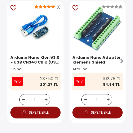
(1)
Arduino Nano Klon V3.0
Arduino Nano Adaptör
- USB CH340 Chip (USB
Klemens Shield
Kablo Dahil)
China
Arduino
237.50 TL
102.78 TL
%15
%17
201.27 TL
84.94 TL
SEPETE EKLE
SEPETE EKLE