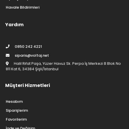
Havale Bildirimleri
Yardım
0850 242 4221
siparis@voltaj.net
Halil Rıfat Paşa, Yüzer Havuz Sk. Perpa İş Merkezi B Blok No
811 Kat 6, 34384 Şişli/İstanbul
Müşteri Hizmetleri
Hesabım
Siparişlerim
Favorilerim
İade ve Değişim