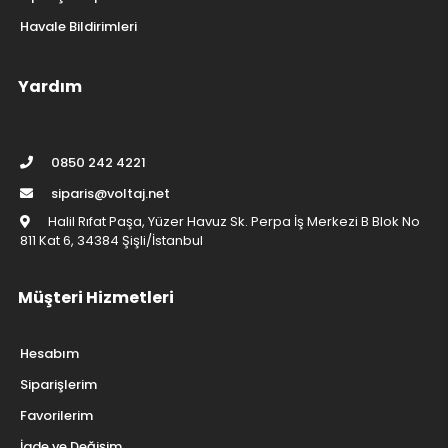
Havale Bildirimleri
Yardım
0850 242 4221
siparis@voltaj.net
Halil Rıfat Paşa, Yüzer Havuz Sk. Perpa İş Merkezi B Blok No
811 Kat 6, 34384 Şişli/İstanbul
Müşteri Hizmetleri
Hesabım
Siparişlerim
Favorilerim
İade ve Değişim