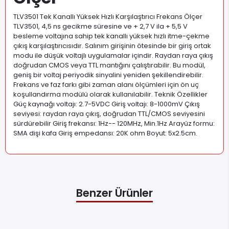
TLV3501 Tek Kanallı Yüksek Hızlı Karşılaştırıcı Frekans Ölçer
TLV3501, 4,5 ns gecikme süresine ve + 2,7 V ila + 5,5 V
besleme voltajına sahip tek kanallı yüksek hızlı itme-çekme
çıkış karşılaştırıcısıdır. Salınım girişinin ötesinde bir giriş ortak
modu ile düşük voltajlı uygulamalar içindir. Raydan raya çıkış
doğrudan CMOS veya TTL mantığını çalıştırabilir. Bu modül,
geniş bir voltaj periyodik sinyalini yeniden şekillendirebilir.
Frekans ve faz farkı gibi zaman alanı ölçümleri için ön uç
koşullandırma modülü olarak kullanılabilir. Teknik Özellikler
Güç kaynağı voltajı: 2.7-5VDC Giriş voltajı: 8-1000mV Çıkış
seviyesi: raydan raya çıkış, doğrudan TTL/CMOS seviyesini
sürdürebilir Giriş frekansı: 1Hz-- 120MHz, Min.1Hz Arayüz formu:
SMA dişi kafa Giriş empedansı: 20K ohm Boyut: 5x2.5cm
.
Benzer Ürünler