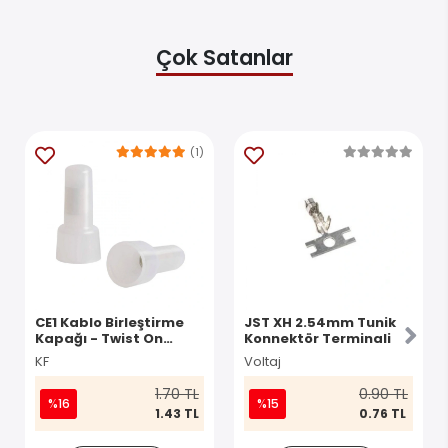
Çok Satanlar
(1)
CE1 Kablo Birleştirme
JST XH 2.54mm Tunik
Kapağı - Twist On
Konnektör Terminali
Konnektör
KF
Voltaj
1.70 TL
0.90 TL
%16
%15
1.43 TL
0.76 TL