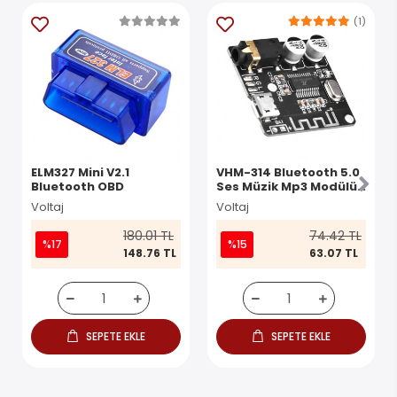
(1)
ELM327 Mini V2.1
VHM-314 Bluetooth 5.0
Bluetooth OBD
Ses Müzik Mp3 Modülü
Devre Kartı
Voltaj
Voltaj
180.01 TL
74.42 TL
%17
%15
148.76 TL
63.07 TL
SEPETE EKLE
SEPETE EKLE