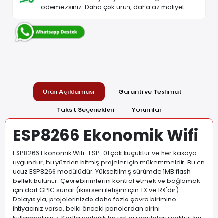
ödemezsiniz. Daha çok ürün, daha az maliyet.
Ürün Açıklaması
Garanti ve Teslimat
Taksit Seçenekleri
Yorumlar
ESP8266 Ekonomik Wifi
ESP8266 Ekonomik Wifi ESP-01 çok küçüktür ve her kasaya
uygundur, bu yüzden bitmiş projeler için mükemmeldir. Bu en
ucuz ESP8266 modülüdür. Yükseltilmiş sürümde 1MB flash
bellek bulunur. Çevrebirimlerini kontrol etmek ve bağlamak
için dört GPIO sunar (ikisi seri iletişim için TX ve RX'dir).
Dolayısıyla, projelerinizde daha fazla çevre birimine
ihtiyacınız varsa, belki önceki panolardan birini
kullanmalısınız. Kartta yerleşik bir voltaj regülatörü yoktur, bu