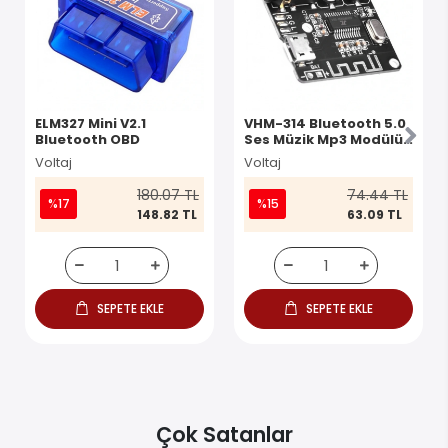
ELM327 Mini V2.1
VHM-314 Bluetooth 5.0
Bluetooth OBD
Ses Müzik Mp3 Modülü
Devre Kartı
Voltaj
Voltaj
180.07 TL
74.44 TL
%17
%15
148.82 TL
63.09 TL
SEPETE EKLE
SEPETE EKLE
Çok Satanlar