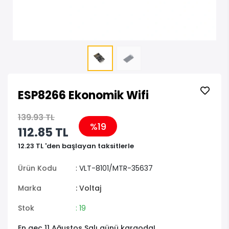
ESP8266 Ekonomik Wifi
139.93 TL
%19
112.85 TL
12.23 TL 'den başlayan taksitlerle
Ürün Kodu
: VLT-8101/MTR-35637
Marka
: Voltaj
Stok
: 19
En geç 11 Ağustos Salı günü kargoda!