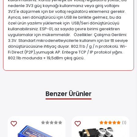
nedenle 3V3 güç kaynağı kullanmanız veya giriş voltajını
3V3'e düşürmek için bir voltaj regülatörü eklemeniz gerekir.
Ayrıca, seri dönüştürücü için USB ile birlikte gelmez, bu da
özel ürün yazılımı yüklemek için USB/Seri dönüştürücüyü
kullanabilirsiniz. ESP-01, az sayıda çevre birimi gerektiren
uygulamalar için mükemmeldir. Özellikler: Çalışma Gerilimi:
3.3V. Standart mikrodenetleyicilerle kullanım için bir ttl seviye
dönüştürücüsüne ihtiyaç duyar. 802.11 b / g / n protokolü. Wi-
Fi Direct (P2P),yumuşak AP. Entegre TCP / IP protokol yığını.
802.11b modunda + 19,5dBm çıkış gücü.
.
Benzer Ürünler
(1)