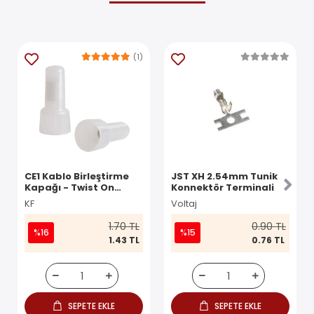
(1)
CE1 Kablo Birleştirme
JST XH 2.54mm Tunik
Kapağı - Twist On
Konnektör Terminali
Konnektör
KF
Voltaj
1.70 TL
0.90 TL
%16
%15
1.43 TL
0.76 TL
SEPETE EKLE
SEPETE EKLE