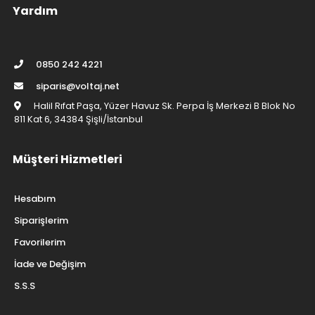
Yardım
0850 242 4221
siparis@voltaj.net
Halil Rıfat Paşa, Yüzer Havuz Sk. Perpa İş Merkezi B Blok No
811 Kat 6, 34384 Şişli/İstanbul
Müşteri Hizmetleri
Hesabım
Siparişlerim
Favorilerim
İade ve Değişim
S.S.S