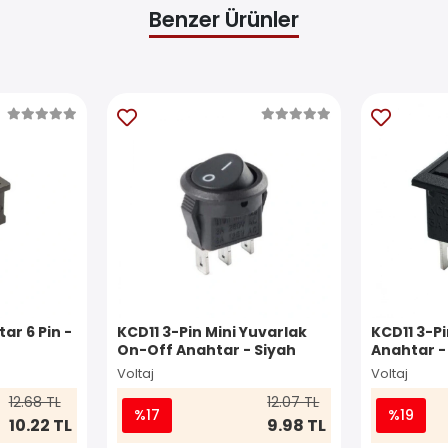
Benzer Ürünler
ar 6 Pin -
KCD11 3-Pin Mini Yuvarlak
KCD11 3-P
On-Off Anahtar - Siyah
Anahtar -
Voltaj
Voltaj
12.68 TL
12.07 TL
%17
%19
10.22 TL
9.98 TL