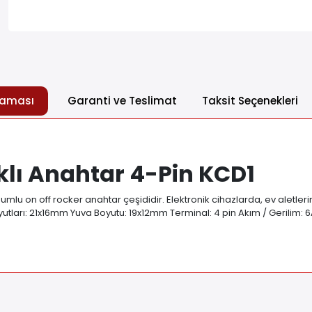
laması
Garanti ve Teslimat
Taksit Seçenekleri
klı Anahtar 4-Pin KCD1
umlu on off rocker anahtar çeşididir. Elektronik cihazlarda, ev aletlerin
utları: 21x16mm Yuva Boyutu: 19x12mm Terminal: 4 pin Akım / Gerilim: 6