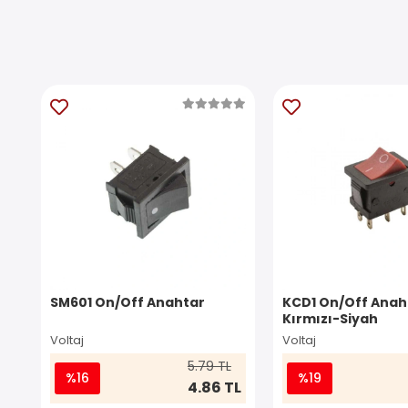
SM601 On/Off Anahtar
KCD1 On/Off Anaht
Kırmızı-Siyah
Voltaj
Voltaj
5.79 TL
%16
%19
4.86 TL