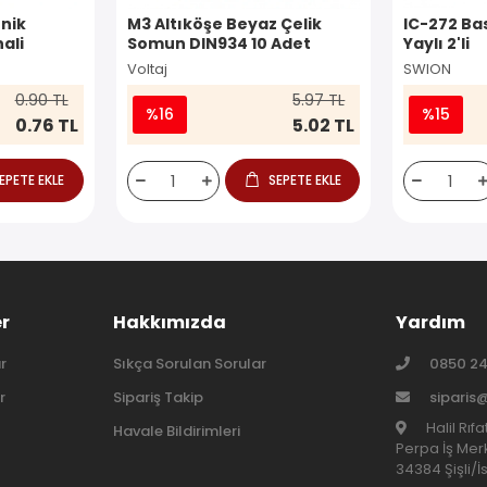
nik
M3 Altıköşe Beyaz Çelik
IC-272 Ba
ali
Somun DIN934 10 Adet
Yaylı 2'li
Voltaj
SWION
0.90 TL
5.97 TL
%16
%15
0.76 TL
5.02 TL
EPETE EKLE
SEPETE EKLE
er
Hakkımızda
Yardım
r
Sıkça Sorulan Sorular
0850 24
r
Sipariş Takip
siparis
Halil Rıf
Havale Bildirimleri
Perpa İş Merk
34384 Şişli/İ