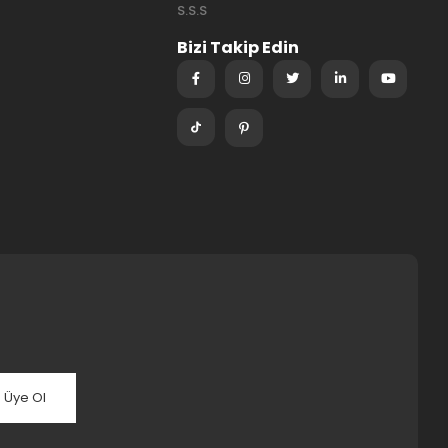
S.S.S
Bizi Takip Edin
Üye Ol