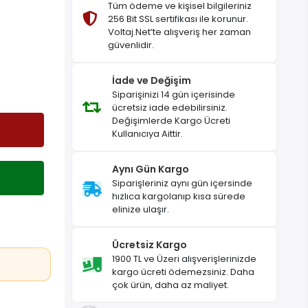
Tüm ödeme ve kişisel bilgileriniz
256 Bit SSL sertifikası ile korunur.
Voltaj.Net’te alışveriş her zaman
güvenlidir.
İade ve Değişim
Siparişinizi 14 gün içerisinde
ücretsiz iade edebilirsiniz.
Değişimlerde Kargo Ücreti
Kullanıcıya Aittir.
Aynı Gün Kargo
Siparişleriniz aynı gün içersinde
hızlıca kargolanıp kısa sürede
elinize ulaşır.
Ücretsiz Kargo
1900 TL ve Üzeri alışverişlerinizde
kargo ücreti ödemezsiniz. Daha
çok ürün, daha az maliyet.