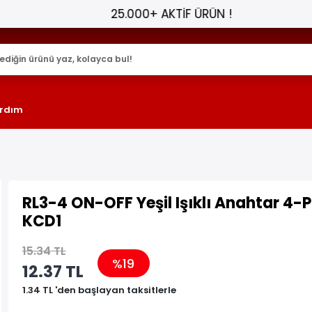
25.000+ AKTİF ÜRÜN !
rdım
RL3-4 ON-OFF Yeşil Işıklı Anahtar 4-P
KCD1
15.34 TL
%19
12.37 TL
1.34 TL 'den başlayan taksitlerle