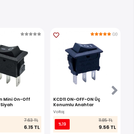
(2)
in Mini On-Off
KCD11 ON-OFF-ON Üç
IC
 Siyah
Konumlu Anahtar
A
Voltaj
Vo
7.63 TL
11.85 TL
%19
6.15 TL
9.56 TL