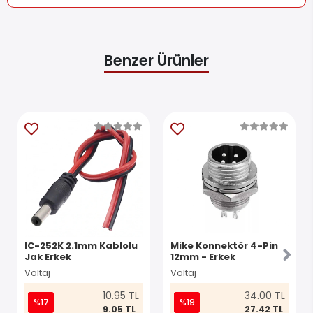
Lehim Pinler: 9 Çap: 16mm Malzeme: Metal Akım: Max 3A
.
Benzer Ürünler
IC-252K 2.1mm Kablolu
Mike Konnektör 4-Pin
Jak Erkek
12mm - Erkek
Voltaj
Voltaj