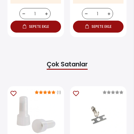
10.95 TL
34.00 TL
%17
%19
9.05 TL
27.42 TL
SEPETE EKLE
SEPETE EKLE
Çok Satanlar
(1)