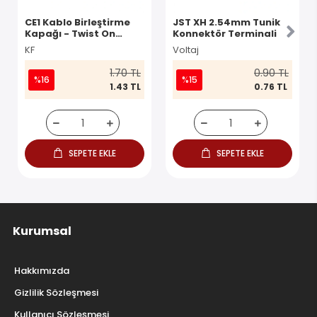
CE1 Kablo Birleştirme
JST XH 2.54mm Tunik
Kapağı - Twist On
Konnektör Terminali
Konnektör
KF
Voltaj
1.70 TL
0.90 TL
%16
%15
1.43 TL
0.76 TL
SEPETE EKLE
SEPETE EKLE
Kurumsal
Hakkımızda