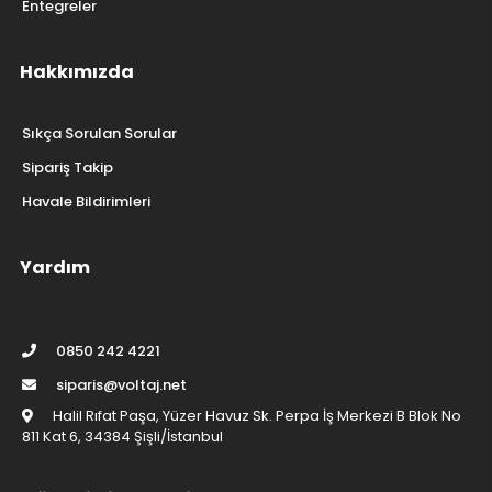
El Aletleri
Entegreler
Hakkımızda
Sıkça Sorulan Sorular
Sipariş Takip
Havale Bildirimleri
Yardım
0850 242 4221
siparis@voltaj.net
Halil Rıfat Paşa, Yüzer Havuz Sk. Perpa İş Merkezi B Blok No
811 Kat 6, 34384 Şişli/İstanbul