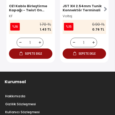
CE1 Kablo Birleştirme
JST XH 2.54mm Tunik
Kapağı - Twist On
Konnektör Terminali
Konnektör
KF
Voltaj
1.70 TL
0.90 TL
%16
%15
1.43 TL
0.76 TL
SEPETE EKLE
SEPETE EKLE
Kurumsal
Hakkımızda
Gizlilik Sözleşmesi
Kullanıcı Sözleşmesi