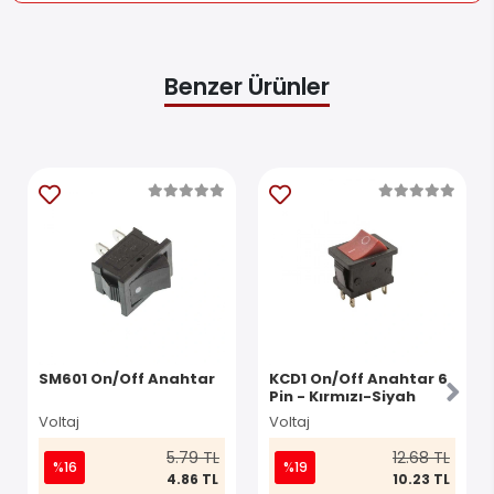
Benzer Ürünler
SM601 On/Off Anahtar
KCD1 On/Off Anahtar 6
Pin - Kırmızı-Siyah
Voltaj
Voltaj
5.79 TL
12.68 TL
%16
%19
4.86 TL
10.23 TL