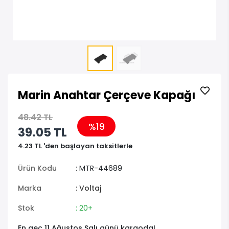
Marin Anahtar Çerçeve Kapağı
48.42 TL
%19
39.05 TL
4.23 TL 'den başlayan taksitlerle
Ürün Kodu
: MTR-44689
Marka
: Voltaj
Stok
: 20+
En geç 11 Ağustos Salı günü kargoda!