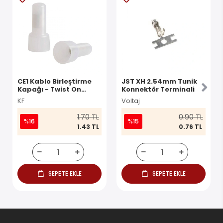
CE1 Kablo Birleştirme
JST XH 2.54mm Tunik
Kapağı - Twist On
Konnektör Terminali
Konnektör
KF
Voltaj
1.70 TL
0.90 TL
%16
%15
1.43 TL
0.76 TL
SEPETE EKLE
SEPETE EKLE