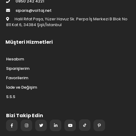
0850 242 4221
siparis@voltaj.net
Halil Rıfat Paşa, Yüzer Havuz Sk. Perpa İş Merkezi B Blok No
811 Kat 6, 34384 Şişli/İstanbul
Müşteri Hizmetleri
Hesabım
Siparişlerim
Favorilerim
İade ve Değişim
S.S.S
Bizi Takip Edin