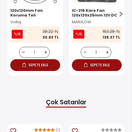
120x120mm Fan
IC-216 Kare Fan
Koruma Teli
120x120x25mm 12V DC
Voltaj
MARXLOW
38.22 TL
163.28 TL
%19
%15
30.83 TL
138.37 TL
SEPETE EKLE
SEPETE EKLE
Çok Satanlar
(1)