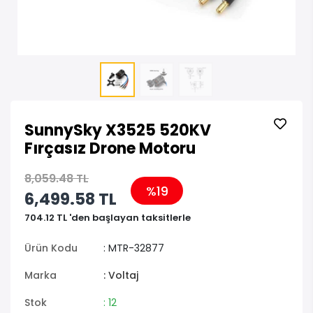
SunnySky X3525 520KV
Fırçasız Drone Motoru
8,059.48 TL
%19
6,499.58 TL
704.12 TL 'den başlayan taksitlerle
Ürün Kodu
: MTR-32877
Marka
: Voltaj
Stok
: 12