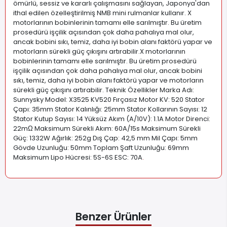
ömürlü, sessiz ve kararlı çalışmasını sağlayan, Japonya'dan
ithal edilen özelleştirilmiş NMB mini rulmanlar kullanır. X
motorlarının bobinlerinin tamamı elle sarılmıştır. Bu üretim
prosedürü işçilik açısından çok daha pahalıya mal olur,
ancak bobini sıkı, temiz, daha iyi bobin alanı faktörü yapar ve
motorların sürekli güç çıkışını artırabilir.X motorlarının
bobinlerinin tamamı elle sarılmıştır. Bu üretim prosedürü
işçilik açısından çok daha pahalıya mal olur, ancak bobini
sıkı, temiz, daha iyi bobin alanı faktörü yapar ve motorların
sürekli güç çıkışını artırabilir. Teknik Özellikler Marka Adı:
Sunnysky Model: X3525 KV520 Fırçasız Motor KV: 520 Stator
Çapı: 35mm Stator Kalınlığı: 25mm Stator Kollarının Sayısı: 12
Stator Kutup Sayısı: 14 Yüksüz Akım (A/10V): 1.1A Motor Direnci:
22mΩ Maksimum Sürekli Akım: 60A/15s Maksimum Sürekli
Güç: 1332W Ağırlık: 252g Dış Çap: 42,5 mm Mil Çapı: 5mm
Gövde Uzunluğu: 50mm Toplam Şaft Uzunluğu: 69mm
Maksimum Lipo Hücresi: 5S-6S ESC: 70A
.
Benzer Ürünler