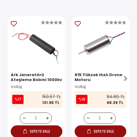
Ark Jeneratörü
615 Yüksek Hızlı Drone
Ateşleme Bobini 1000kv
Motoru
Voltaj
Voltaj
159.67 TL
84.80 TL
%17
%19
131.95 TL
68.39 TL
SEPETE EKLE
SEPETE EKLE