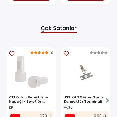
Çok Satanlar
(1)
CE1 Kablo Birleştirme
JST XH 2.54mm Tunik
Kapağı - Twist On
Konnektör Terminali
Konnektör
KF
Voltaj
1.70 TL
0.90 TL