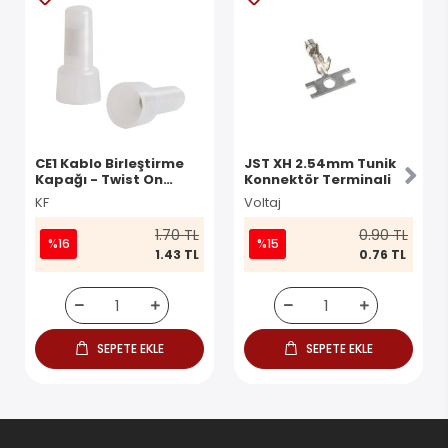
CE1 Kablo Birleştirme
JST XH 2.54mm Tunik
Kapağı - Twist On
Konnektör Terminali
Konnektör
KF
Voltaj
1.70 TL
0.90 TL
%16
%15
1.43 TL
0.76 TL
SEPETE EKLE
SEPETE EKLE