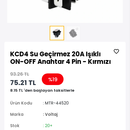
KCD4 Su Geçirmez 20A Işıklı
ON-OFF Anahtar 4 Pin - Kırmızı
93.26 TL
%19
75.21 TL
8.15 TL 'den başlayan taksitlerle
Ürün Kodu
: MTR-44520
Marka
: Voltaj
Stok
: 20+