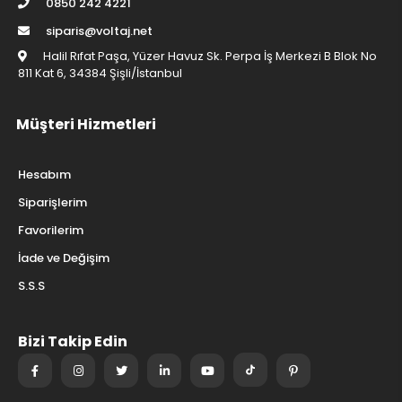
0850 242 4221
siparis@voltaj.net
Halil Rıfat Paşa, Yüzer Havuz Sk. Perpa İş Merkezi B Blok No
811 Kat 6, 34384 Şişli/İstanbul
Müşteri Hizmetleri
Hesabım
Siparişlerim
Favorilerim
İade ve Değişim
S.S.S
Bizi Takip Edin