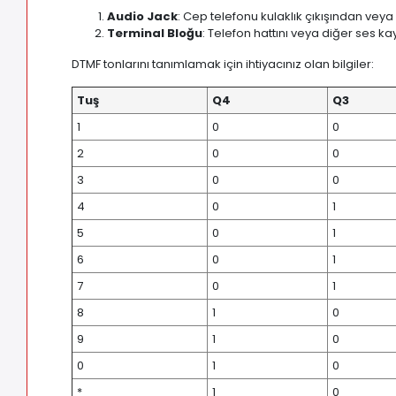
Audio Jack
: Cep telefonu kulaklık çıkışından ve
Terminal Bloğu
: Telefon hattını veya diğer ses k
DTMF tonlarını tanımlamak için ihtiyacınız olan bilgiler:
Tuş
Q4
Q3
1
0
0
2
0
0
3
0
0
4
0
1
5
0
1
6
0
1
7
0
1
8
1
0
9
1
0
0
1
0
*
1
0