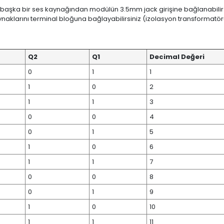
ya başka bir ses kaynağından modülün 3.5mm jack girişine bağlanabilir
aynaklarını terminal bloğuna bağlayabilirsiniz (izolasyon transformatörü
Q2
Q1
Decimal Değeri
0
1
1
1
0
2
1
1
3
0
0
4
0
1
5
1
0
6
1
1
7
0
0
8
0
1
9
1
0
10
1
1
11