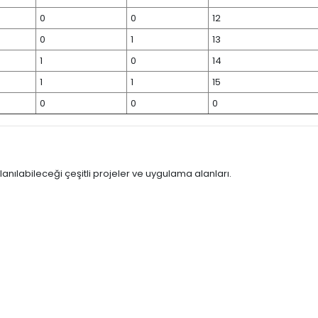
0
0
12
0
1
13
1
0
14
1
1
15
0
0
0
ılabileceği çeşitli projeler ve uygulama alanları.