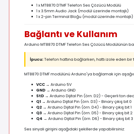
1 x MT8870 DTMF Telefon Ses Çözücü Modülü
1 x 3.5mm Audio Jack (modül üzerinde montajlı)
1 x 2-pin Terminal Bloğu (modül üzerinde montajlı)
Bağlantı ve Kullanım
Arduino MT8870 DTMF Telefon Ses Çözücü Modülünün bağla
İpucu:
Telefon hattına bağlarken, hattı izole eden bir
MT8870 DTMF modülünü Arduino'ya bağlamak için aşağıdaki
VCC
→ Arduino 5V
GND
→ Arduino GND
StD
→ Arduino Dijital Pin (örn. D2) - Geçerli ton ded
Q1
→ Arduino Dijital Pin (örn. D3) - Binary çıkış bit 0
Q2
→ Arduino Dijital Pin (örn. D4) - Binary çıkış bit 1
Q3
→ Arduino Dijital Pin (örn. D5) - Binary çıkış bit 2
Q4
→ Arduino Dijital Pin (örn. D6) - Binary çıkış bit 3
Ses sinyali girişini aşağıdaki şekillerde yapabilirsiniz: