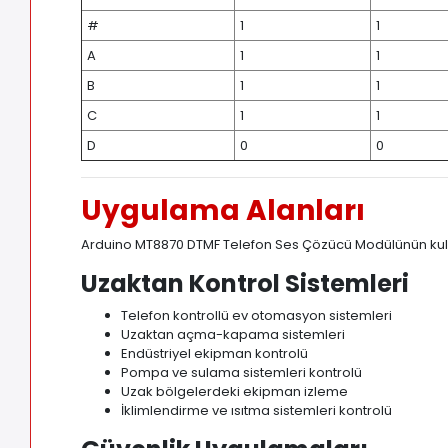
#
1
1
A
1
1
B
1
1
C
1
1
D
0
0
Uygulama Alanları
Arduino MT8870 DTMF Telefon Ses Çözücü Modülünün kullan
Uzaktan Kontrol Sistemleri
Telefon kontrollü ev otomasyon sistemleri
Uzaktan açma-kapama sistemleri
Endüstriyel ekipman kontrolü
Pompa ve sulama sistemleri kontrolü
Uzak bölgelerdeki ekipman izleme
İklimlendirme ve ısıtma sistemleri kontrolü