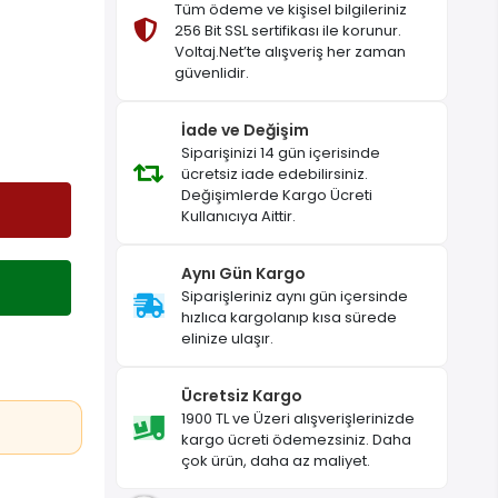
Tüm ödeme ve kişisel bilgileriniz
256 Bit SSL sertifikası ile korunur.
Voltaj.Net’te alışveriş her zaman
güvenlidir.
İade ve Değişim
Siparişinizi 14 gün içerisinde
ücretsiz iade edebilirsiniz.
Değişimlerde Kargo Ücreti
Kullanıcıya Aittir.
Aynı Gün Kargo
Siparişleriniz aynı gün içersinde
hızlıca kargolanıp kısa sürede
elinize ulaşır.
Ücretsiz Kargo
1900 TL ve Üzeri alışverişlerinizde
kargo ücreti ödemezsiniz. Daha
çok ürün, daha az maliyet.