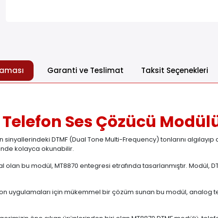
laması
Garanti ve Teslimat
Taksit Seçenekleri
Telefon Ses Çözücü Modül
inyallerindeki DTMF (Dual Tone Multi-Frequency) tonlarını algılayıp d
inde kolayca okunabilir.
 olan bu modül, MT8870 entegresi etrafında tasarlanmıştır. Modül, DTMF
yon uygulamaları için mükemmel bir çözüm sunan bu modül, analog telef