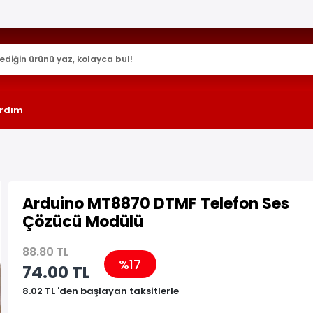
25.000+ AKTİF ÜRÜN !
rdım
Arduino MT8870 DTMF Telefon Ses
Çözücü Modülü
88.80 TL
%17
74.00 TL
8.02 TL 'den başlayan taksitlerle