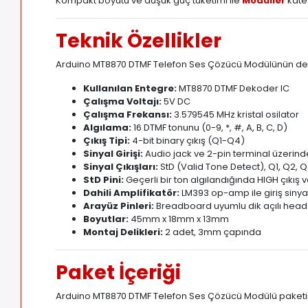
Kompakt boyutu ve düşük güç tüketimi ile
Modüller
kateg
Teknik Özellikler
Arduino MT8870 DTMF Telefon Ses Çözücü Modülünün detaylı
Kullanılan Entegre:
MT8870 DTMF Dekoder IC
Çalışma Voltajı:
5V DC
Çalışma Frekansı:
3.579545 MHz kristal osilator
Algılama:
16 DTMF tonunu (0-9, *, #, A
,
B, C, D)
Çıkış Tipi:
4-bit binary çıkış (Q1-Q4)
Sinyal Girişi:
Audio jack ve 2-pin terminal üzerin
Sinyal Çıkışları:
StD (Valid Tone Detect), Q1
,
Q2, Q
StD Pini:
Geçerli bir ton algılandığında HIGH çıkış v
Dahili Amplifikatör:
LM393 op-amp ile giriş sinya
Arayüz Pinleri:
Breadboard uyumlu dik açılı head
Boyutlar:
45mm x 18mm x 13mm
Montaj Delikleri:
2 adet, 3mm çapında
Paket İçeriği
Arduino MT8870 DTMF Telefon Ses Çözücü Modülü paketind