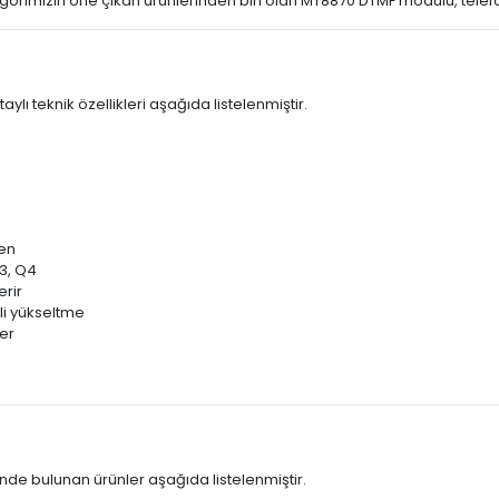
orimizin öne çıkan ürünlerinden biri olan MT8870 DTMF modülü, telefon 
 teknik özellikleri aşağıda listelenmiştir.
den
3, Q4
erir
li yükseltme
er
e bulunan ürünler aşağıda listelenmiştir.