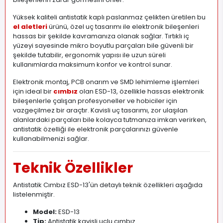
Yüksek kaliteli antistatik kaplı paslanmaz çelikten üretilen bu
el aletleri
ürünü, özel uç tasarımı ile elektronik bileşenleri
hassas bir şekilde kavramanıza olanak sağlar. Tırtıklı iç
yüzeyi sayesinde mikro boyutlu parçaları bile güvenli bir
şekilde tutabilir, ergonomik yapısı ile uzun süreli
kullanımlarda maksimum konfor ve kontrol sunar.
Elektronik montaj, PCB onarım ve SMD lehimleme işlemleri
için ideal bir
cımbız
olan ESD-13, özellikle hassas elektronik
bileşenlerle çalışan profesyoneller ve hobiciler için
vazgeçilmez bir araçtır. Kavisli uç tasarımı, zor ulaşılan
alanlardaki parçaları bile kolayca tutmanıza imkan verirken,
antistatik özelliği ile elektronik parçalarınızı güvenle
kullanabilmenizi sağlar.
Teknik Özellikler
Antistatik Cımbız ESD-13'ün detaylı teknik özellikleri aşağıda
listelenmiştir.
Model:
ESD-13
Tip:
Antistatik kavisli uçlu cımbız