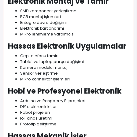
Elektronik Montaj ve Tamir
SMD komponent yerleştirme
PCB montaj işlemleri
Entegre devre değişimi
Elektronik kart onarımı
Mikro lehimleme yardımcısı
Hassas Elektronik Uygulamalar
Cep telefonu tamiri
Tablet ve laptop parça değişimi
Kamera modülü montajı
Sensör yerleştirme
Mikro konnektör işlemleri
Hobi ve Profesyonel Elektronik
Arduino ve Raspberry Pi projeleri
DIY elektronik kitler
Robot projeleri
IoT cihaz üretimi
Prototip geliştirme
Hassas Mekanik İşler