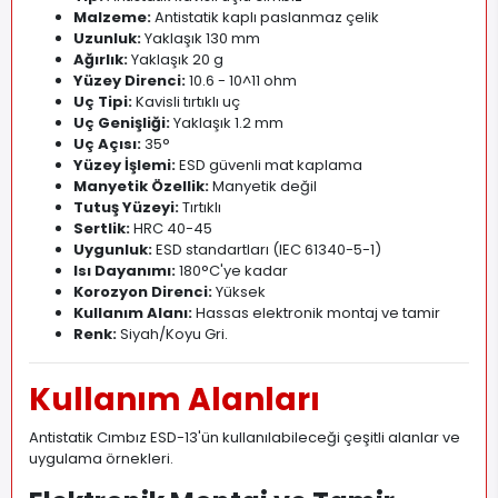
Malzeme:
Antistatik kaplı paslanmaz çelik
Uzunluk:
Yaklaşık 130 mm
Ağırlık:
Yaklaşık 20 g
Yüzey Direnci:
10
.
6 - 10^11 ohm
Uç Tipi:
Kavisli tırtıklı uç
Uç Genişliği:
Yaklaşık 1.2 mm
Uç Açısı:
35°
Yüzey İşlemi:
ESD güvenli mat kaplama
Manyetik Özellik:
Manyetik değil
Tutuş Yüzeyi:
Tırtıklı
Sertlik:
HRC 40-45
Uygunluk:
ESD standartları (IEC 61340-5-1)
Isı Dayanımı:
180°C'ye kadar
Korozyon Direnci:
Yüksek
Kullanım Alanı:
Hassas elektronik montaj ve tamir
Renk:
Siyah/Koyu Gri
.
Kullanım Alanları
Antistatik Cımbız ESD-13'ün kullanılabileceği çeşitli alanlar ve
uygulama örnekleri.