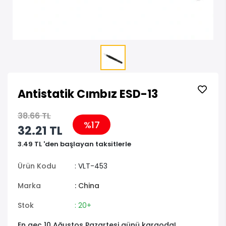
Antistatik Cımbız ESD-13
38.66 TL
%17
32.21 TL
3.49 TL 'den başlayan taksitlerle
Ürün Kodu
: VLT-453
Marka
: China
Stok
: 20+
En geç 10 Ağustos Pazartesi günü kargoda!