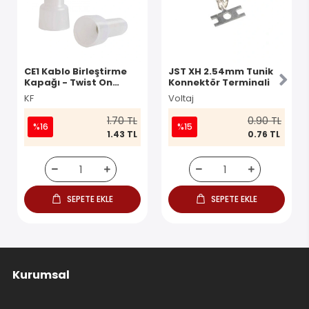
CE1 Kablo Birleştirme
JST XH 2.54mm Tunik
Kapağı - Twist On
Konnektör Terminali
Konnektör
KF
Voltaj
1.70 TL
0.90 TL
%16
%15
1.43 TL
0.76 TL
SEPETE EKLE
SEPETE EKLE
Kurumsal