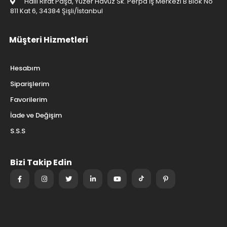
Halil Rıfat Paşa, Yüzer Havuz Sk. Perpa İş Merkezi B Blok No
811 Kat 6, 34384 Şişli/İstanbul
Müşteri Hizmetleri
Hesabım
Siparişlerim
Favorilerim
İade ve Değişim
S.S.S
Bizi Takip Edin