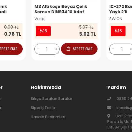
nik
M3 Altıköşe Beyaz Çelik
IC-272 Ba
ali
Somun DIN934 10 Adet
Yaylı 2'li
Voltaj
SWION
0.90 TL
5.97 TL
%16
%15
0.76 TL
5.02 TL
EPETE EKLE
SEPETE EKLE
er
Hakkımızda
Yardım
r
Sıkça Sorulan Sorular
0850 24
r
Sipariş Takip
siparis
Halil Rıf
Havale Bildirimleri
Perpa İş Merk
34384 Şişli/İ