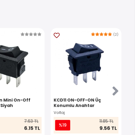
(2)
in Mini On-Off
KCD11 ON-OFF-ON Üç
IC
 Siyah
Konumlu Anahtar
A
Voltaj
Vo
7.63 TL
11.85 TL
%19
6.15 TL
9.56 TL