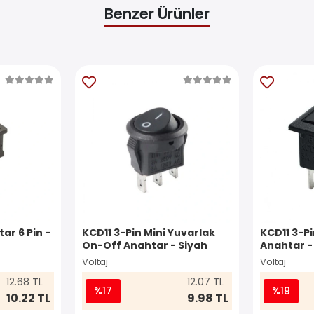
Benzer Ürünler
ar 6 Pin -
KCD11 3-Pin Mini Yuvarlak
KCD11 3-P
On-Off Anahtar - Siyah
Anahtar -
Voltaj
Voltaj
12.68 TL
12.07 TL
%17
%19
10.22 TL
9.98 TL