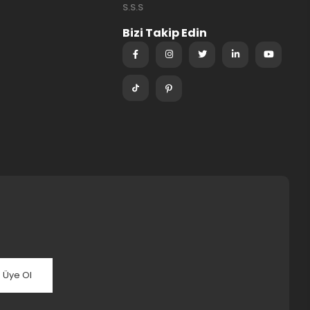
S.S.S
Bizi Takip Edin
Üye Ol