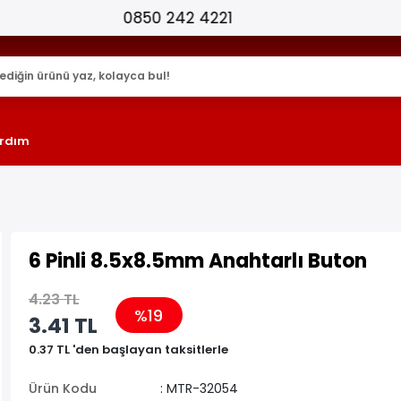
25.000+ AKTİF ÜRÜN !
rdım
6 Pinli 8.5x8.5mm Anahtarlı Buton
4.23 TL
%19
3.41 TL
0.37 TL 'den başlayan taksitlerle
Ürün Kodu
: MTR-32054