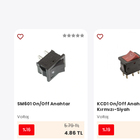
SM601 On/Off Anahtar
KCD1 On/Off Anaht
Kırmızı-Siyah
Voltaj
Voltaj
5.79 TL
%16
%19
4.86 TL