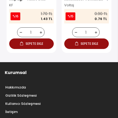
Konnektör
KF
Voltaj
1.70 TL
0.90 TL
%16
%15
1.43 TL
0.76 TL
SEPETE EKLE
SEPETE EKLE
Kurumsal
Hakkımızda
Gizlilik Sözleşmesi
Kullanıcı Sözleşmesi
İletişim