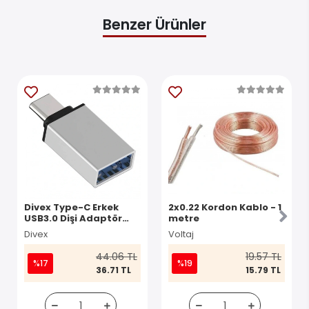
Benzer Ürünler
Divex Type-C Erkek
2x0.22 Kordon Kablo - 1
USB3.0 Dişi Adaptör
metre
Çevirici Gri DO-182
Divex
Voltaj
44.06 TL
19.57 TL
%17
%19
36.71 TL
15.79 TL