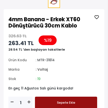
4mm Banana - Erkek XT60
Dönüştürücü 30cm Kablo
326.63 TL
%19
263.41 TL
28.54 TL 'den başlayan taksitlerle
Ürün Kodu
: MTR-31814
Marka
: Voltaj
Stok
: 19
En geç 11 Ağustos Salı günü kargoda!
Sepete Ekle