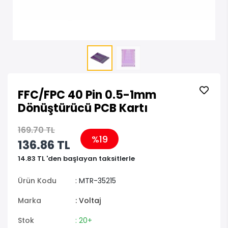
FFC/FPC 40 Pin 0.5-1mm
Dönüştürücü PCB Kartı
169.70 TL
%19
136.86 TL
14.83 TL 'den başlayan taksitlerle
Ürün Kodu
: MTR-35215
Marka
: Voltaj
Stok
: 20+