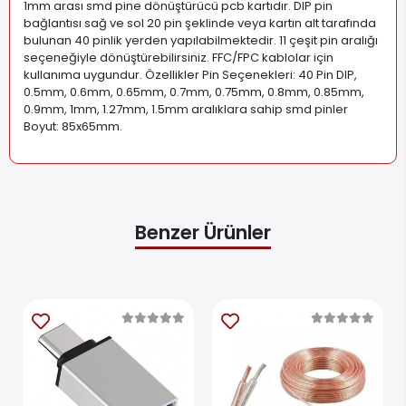
1mm arası smd pine dönüştürücü pcb kartıdır. DIP pin
bağlantısı sağ ve sol 20 pin şeklinde veya kartın alt tarafında
bulunan 40 pinlik yerden yapılabilmektedir. 11 çeşit pin aralığı
seçeneğiyle dönüştürebilirsiniz. FFC/FPC kablolar için
kullanıma uygundur. Özellikler Pin Seçenekleri: 40 Pin DIP,
0.5mm, 0.6mm, 0.65mm, 0.7mm, 0.75mm, 0.8mm, 0.85mm,
0.9mm, 1mm, 1.27mm, 1.5mm aralıklara sahip smd pinler
Boyut: 85x65mm
.
Benzer Ürünler