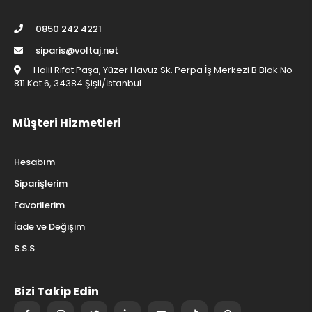
0850 242 4221
siparis@voltaj.net
Halil Rıfat Paşa, Yüzer Havuz Sk. Perpa İş Merkezi B Blok No
811 Kat 6, 34384 Şişli/İstanbul
Müşteri Hizmetleri
Hesabım
Siparişlerim
Favorilerim
İade ve Değişim
S.S.S
Bizi Takip Edin