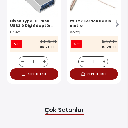
Divex Type-C Erkek
2x0.22 Kordon Kablo - 1
USB3.0 Dişi Adaptör
metre
Çevirici Gri DO-182
Divex
Voltaj
44.06 TL
19.57 TL
%17
%19
36.71 TL
15.79 TL
SEPETE EKLE
SEPETE EKLE
Çok Satanlar