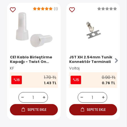
(1)
CE1 Kablo Birleştirme
JST XH 2.54mm Tunik
Kapağı - Twist On
Konnektör Terminali
Konnektör
KF
Voltaj
1.70 TL
0.90 TL
%16
%15
1.43 TL
0.76 TL
SEPETE EKLE
SEPETE EKLE