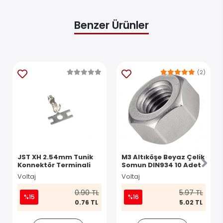
Benzer Ürünler
(2)
JST XH 2.54mm Tunik
M3 Altıköşe Beyaz Çelik
Konnektör Terminali
Somun DIN934 10 Adet
Voltaj
Voltaj
0.90 TL
5.97 TL
%15
%16
0.76 TL
5.02 TL