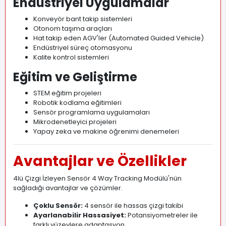
Endüstriyel Uygulamalar
Konveyör bant takip sistemleri
Otonom taşıma araçları
Hat takip eden AGV'ler (Automated Guided Vehicle)
Endüstriyel süreç otomasyonu
Kalite kontrol sistemleri
Eğitim ve Geliştirme
STEM eğitim projeleri
Robotik kodlama eğitimleri
Sensör programlama uygulamaları
Mikrodenetleyici projeleri
Yapay zeka ve makine öğrenimi denemeleri
Avantajlar ve Özellikler
4lü Çizgi İzleyen Sensör 4 Way Tracking Modülü'nün
sağladığı avantajlar ve çözümler.
Çoklu Sensör:
4 sensör ile hassas çizgi takibi
Ayarlanabilir Hassasiyet:
Potansiyometreler ile
farklı yüzeylere adaptasyon