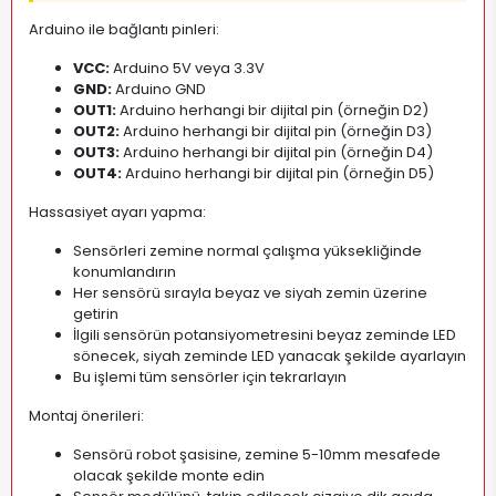
Arduino ile bağlantı pinleri:
VCC:
Arduino 5V veya 3.3V
GND:
Arduino GND
OUT1:
Arduino herhangi bir dijital pin (örneğin D2)
OUT2:
Arduino herhangi bir dijital pin (örneğin D3)
OUT3:
Arduino herhangi bir dijital pin (örneğin D4)
OUT4:
Arduino herhangi bir dijital pin (örneğin D5)
Hassasiyet ayarı yapma:
Sensörleri zemine normal çalışma yüksekliğinde
konumlandırın
Her sensörü sırayla beyaz ve siyah zemin üzerine
getirin
İlgili sensörün potansiyometresini beyaz zeminde LED
sönecek, siyah zeminde LED yanacak şekilde ayarlayın
Bu işlemi tüm sensörler için tekrarlayın
Montaj önerileri:
Sensörü robot şasisine, zemine 5-10mm mesafede
olacak şekilde monte edin