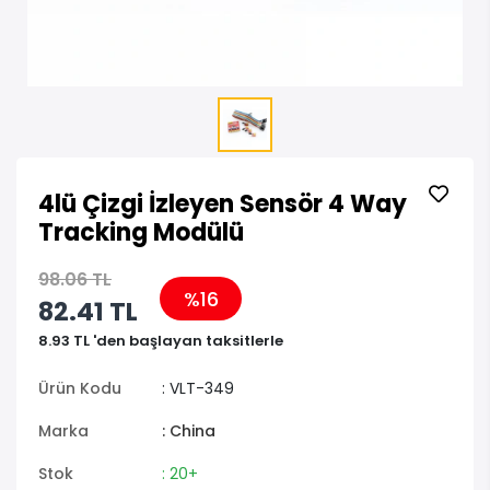
4lü Çizgi İzleyen Sensör 4 Way
Tracking Modülü
98.06 TL
%16
82.41 TL
8.93 TL 'den başlayan taksitlerle
Ürün Kodu
: VLT-349
Marka
: China
Stok
: 20+