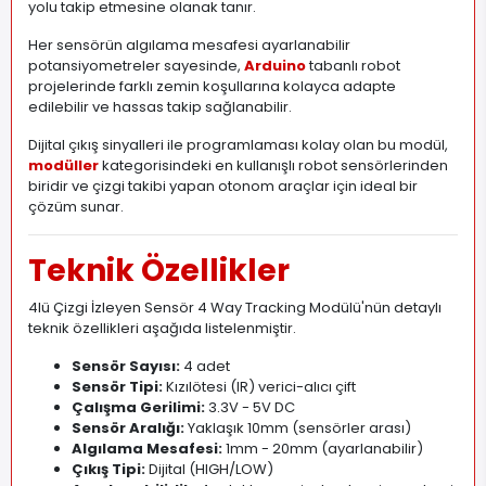
yolu takip etmesine olanak tanır.
Her sensörün algılama mesafesi ayarlanabilir
potansiyometreler sayesinde,
Arduino
tabanlı robot
projelerinde farklı zemin koşullarına kolayca adapte
edilebilir ve hassas takip sağlanabilir.
Dijital çıkış sinyalleri ile programlaması kolay olan bu modül,
modüller
kategorisindeki en kullanışlı robot sensörlerinden
biridir ve çizgi takibi yapan otonom araçlar için ideal bir
çözüm sunar.
Teknik Özellikler
4lü Çizgi İzleyen Sensör 4 Way Tracking Modülü'nün detaylı
teknik özellikleri aşağıda listelenmiştir.
Sensör Sayısı:
4 adet
Sensör Tipi:
Kızılötesi (IR) verici-alıcı çift
Çalışma Gerilimi:
3
.
3V - 5V DC
Sensör Aralığı:
Yaklaşık 10mm (sensörler arası)
Algılama Mesafesi:
1mm - 20mm (ayarlanabilir)
Çıkış Tipi:
Dijital (HIGH/LOW)