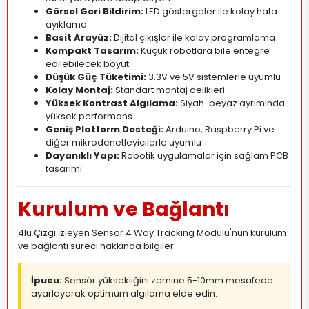
Görsel Geri Bildirim:
LED göstergeler ile kolay hata
ayıklama
Basit Arayüz:
Dijital çıkışlar ile kolay programlama
Kompakt Tasarım:
Küçük robotlara bile entegre
edilebilecek boyut
Düşük Güç Tüketimi:
3.3V ve 5V sistemlerle uyumlu
Kolay Montaj:
Standart montaj delikleri
Yüksek Kontrast Algılama:
Siyah-beyaz ayrımında
yüksek performans
Geniş Platform Desteği:
Arduino, Raspberry Pi ve
diğer mikrodenetleyicilerle uyumlu
Dayanıklı Yapı:
Robotik uygulamalar için sağlam PCB
tasarımı
Kurulum ve Bağlantı
4lü Çizgi İzleyen Sensör 4 Way Tracking Modülü'nün kurulum
ve bağlantı süreci hakkında bilgiler.
İpucu:
Sensör yüksekliğini zemine 5-10mm mesafede
ayarlayarak optimum algılama elde edin.