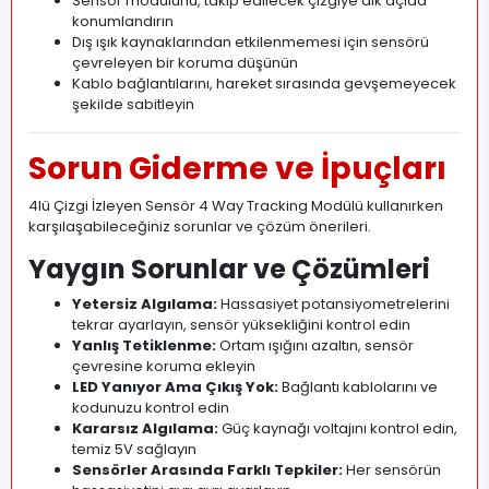
Sensör modülünü, takip edilecek çizgiye dik açıda
konumlandırın
Dış ışık kaynaklarından etkilenmemesi için sensörü
çevreleyen bir koruma düşünün
Kablo bağlantılarını, hareket sırasında gevşemeyecek
şekilde sabitleyin
Sorun Giderme ve İpuçları
4lü Çizgi İzleyen Sensör 4 Way Tracking Modülü kullanırken
karşılaşabileceğiniz sorunlar ve çözüm önerileri.
Yaygın Sorunlar ve Çözümleri
Yetersiz Algılama:
Hassasiyet potansiyometrelerini
tekrar ayarlayın, sensör yüksekliğini kontrol edin
Yanlış Tetiklenme:
Ortam ışığını azaltın, sensör
çevresine koruma ekleyin
LED Yanıyor Ama Çıkış Yok:
Bağlantı kablolarını ve
kodunuzu kontrol edin
Kararsız Algılama:
Güç kaynağı voltajını kontrol edin,
temiz 5V sağlayın
Sensörler Arasında Farklı Tepkiler:
Her sensörün