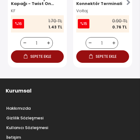
Kapağı - Twist On
Konnektör Terminali
Konnektör
KF
Voltaj
1.70 TL
0.90 TL
%16
%15
1.43 TL
0.76 TL
SEPETE EKLE
SEPETE EKLE
Kurumsal
Hakkımızda
Gizlilik Sözleşmesi
Kullanıcı Sözleşmesi
İletişim