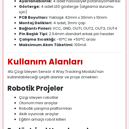
Ayarlanabilirlik:
4 adet hassasiyet potansiyometresi
Gösterge:
4 adet LED gösterge (algılama durumu
için)
PCB Boyutları:
Yaklaşık 42mm x 30mm x 10mm
Montaj Delikleri:
4 adet
,
3mm çap
Bağlantı Pinleri:
VCC, GND, OUT1, OUT2, OUT3, OUT4
Pin Başlık Tipi:
2.54mm standart erkek pin header
Çalışma Sıcaklığı:
-10°C ile +50°C arası
Maksimum Akım Tüketimi:
100mA
Kullanım Alanları
4lü Çizgi İzleyen Sensör 4 Way Tracking Modülü'nün
kullanılabileceği çeşitli alanlar ve proje örnekleri.
Robotik Projeler
Çizgi izleyen robotlar
Otonom mini araçlar
Robotik yarışma platformları
Akıllı oyuncak araçlar
Eğitim amaçlı robot kitleri