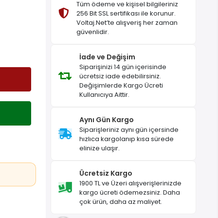
Tüm ödeme ve kişisel bilgileriniz
256 Bit SSL sertifikası ile korunur.
Voltaj.Net’te alışveriş her zaman
güvenlidir.
İade ve Değişim
Siparişinizi 14 gün içerisinde
ücretsiz iade edebilirsiniz.
Değişimlerde Kargo Ücreti
Kullanıcıya Aittir.
Aynı Gün Kargo
Siparişleriniz aynı gün içersinde
hızlıca kargolanıp kısa sürede
elinize ulaşır.
Ücretsiz Kargo
1900 TL ve Üzeri alışverişlerinizde
kargo ücreti ödemezsiniz. Daha
çok ürün, daha az maliyet.