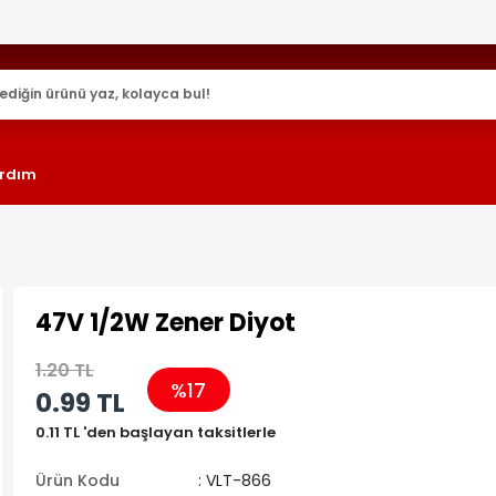
25.000+ AKTİF ÜRÜN !
rdım
47V 1/2W Zener Diyot
1.20 TL
%17
0.99 TL
0.11 TL 'den başlayan taksitlerle
Ürün Kodu
: VLT-866