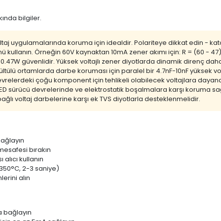
ında bilgiler.
j uygulamalarında koruma için idealdir. Polariteye dikkat edin - katot u
ü kullanın. Örneğin 60V kaynaktan 10mA zener akımı için: R = (60 - 47)
 0.47W güvenlidir. Yüksek voltajlı zener diyotlarda dinamik direnç daha 
ültülü ortamlarda darbe koruması için paralel bir 4.7nF-10nF yüksek vol
devrelerdeki çoğu komponent için tehlikeli olabilecek voltajlara daya
ir. LED sürücü devrelerinde ve elektrostatik boşalmalara karşı koruma s
ağlı voltaj darbelerine karşı ek TVS diyotlarla desteklenmelidir.
bağlayın
 mesafesi bırakın
 alıcı kullanın
-350°C, 2-3 saniye)
erini alın
a bağlayın