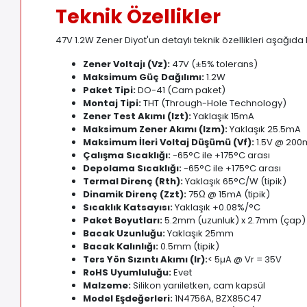
Teknik Özellikler
47V 1.2W Zener Diyot'un detaylı teknik özellikleri aşağıda l
Zener Voltajı (Vz):
47V (±5% tolerans)
Maksimum Güç Dağılımı:
1
.
2W
Paket Tipi:
DO-41 (Cam paket)
Montaj Tipi:
THT (Through-Hole Technology)
Zener Test Akımı (Izt):
Yaklaşık 15mA
Maksimum Zener Akımı (Izm):
Yaklaşık 25
.
5mA
Maksimum İleri Voltaj Düşümü (Vf):
1.5V @ 200m
Çalışma Sıcaklığı:
-65°C ile +175°C arası
Depolama Sıcaklığı:
-65°C ile +175°C arası
Termal Direnç (Rth):
Yaklaşık 65°C/W (tipik)
Dinamik Direnç (Zzt):
75Ω @ 15mA (tipik)
Sıcaklık Katsayısı:
Yaklaşık +0.08%/°C
Paket Boyutları:
5.2mm (uzunluk) x 2.7mm (çap) (
Bacak Uzunluğu:
Yaklaşık 25mm
Bacak Kalınlığı:
0.5mm (tipik)
Ters Yön Sızıntı Akımı (Ir):
< 5µA @ Vr = 35V
RoHS Uyumluluğu:
Evet
Malzeme:
Silikon yarıiletken, cam kapsül
Model Eşdeğerleri:
1N4756A, BZX85C47