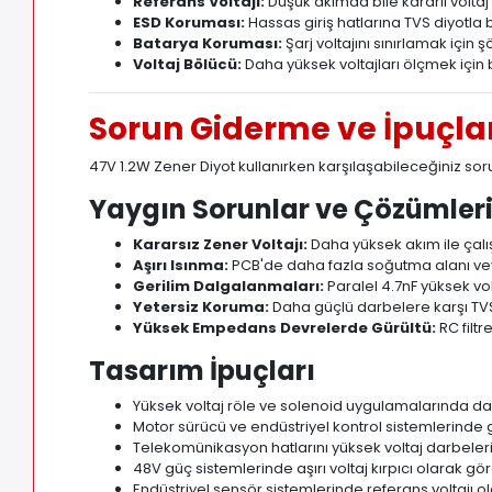
Referans Voltajı:
Düşük akımda bile kararlı voltaj
ESD Koruması:
Hassas giriş hatlarına TVS diyotla 
Batarya Koruması:
Şarj voltajını sınırlamak için 
Voltaj Bölücü:
Daha yüksek voltajları ölçmek için
Sorun Giderme ve İpuçla
47V 1.2W Zener Diyot kullanırken karşılaşabileceğiniz sor
Yaygın Sorunlar ve Çözümler
Kararsız Zener Voltajı:
Daha yüksek akım ile çalı
Aşırı Isınma:
PCB'de daha fazla soğutma alanı veya 
Gerilim Dalgalanmaları:
Paralel 4.7nF yüksek vol
Yetersiz Koruma:
Daha güçlü darbelere karşı TVS
Yüksek Empedans Devrelerde Gürültü:
RC filt
Tasarım İpuçları
Yüksek voltaj röle ve solenoid uygulamalarında dar
Motor sürücü ve endüstriyel kontrol sistemlerinde g
Telekomünikasyon hatlarını yüksek voltaj darbeler
48V güç sistemlerinde aşırı voltaj kırpıcı olarak g
Endüstriyel sensör sistemlerinde referans voltajı ola