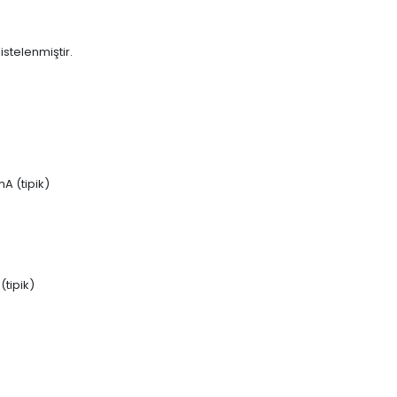
istelenmiştir.
A (tipik)
tipik)