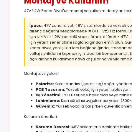
Montaj ve Kullanım
47V 1.2W Zener Diyot'un montaj ve kullanım detayları hakk
İpucu:
47V zener diyot, 48V sistemlerde ve yüksek volta
direnç değerini hesaplarken R = (Vs - Vz) / Iz formülün
için Iz × Vz < 1.2W kontrolü yapın; örnekte 10mA × 47V =
için yeterli zener akımı sağlandığından emin olun. Gür
zener diyot, yanlışlıkla ters bağlandığında, standart 
voltaj sivriliklerini kırpmak için ideal bir komponentt
açık alanda kullanımda hava koşullarına ve yıldırıma b
Montaj tavsiyeleri:
Polarite:
Katot bandını (işaretli uç) doğru yönde 
PCB Tasarımı:
Yüksek voltaj için yeterli izolasyon
Isı Yönetimi:
PCB üzerinde bakır alan veya minik ısı
Lehimleme:
Kısa süreli ısı uygulaması yapın (300
Güvenlik:
Yüksek voltajla çalışırken güvenlik önleml
Kullanım önerileri:
Koruma Devresi:
48V sistemlerin besleme hattın