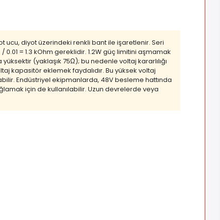
cu, diyot üzerindeki renkli bant ile işaretlenir. Seri
 / 0.01 = 1.3 kOhm gereklidir. 1.2W güç limitini aşmamak
yüksektir (yaklaşık 75Ω); bu nedenle voltaj kararlılığı
taj kapasitör eklemek faydalıdır. Bu yüksek voltaj
nabilir. Endüstriyel ekipmanlarda, 48V besleme hattında
ağlamak için de kullanılabilir. Uzun devrelerde veya