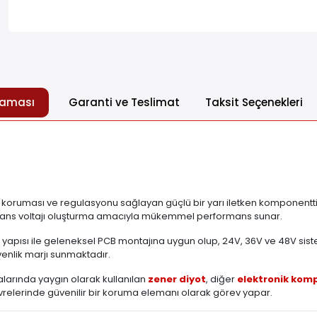
laması
Garanti ve Teslimat
Taksit Seçenekleri
 koruması ve regulasyonu sağlayan güçlü bir yarı iletken komponenttir. 
eferans voltajı oluşturma amacıyla mükemmel performans sunar.
al yapısı ile geleneksel PCB montajına uygun olup, 24V, 36V ve 48V sis
enlik marjı sunmaktadır.
alarında yaygın olarak kullanılan
zener diyot
, diğer
elektronik kom
evrelerinde güvenilir bir koruma elemanı olarak görev yapar.