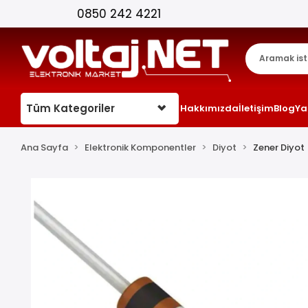
Tüm Kategoriler
Hakkımızda
İletişim
Blog
Ya
Ana Sayfa
Elektronik Komponentler
Diyot
Zener Diyot