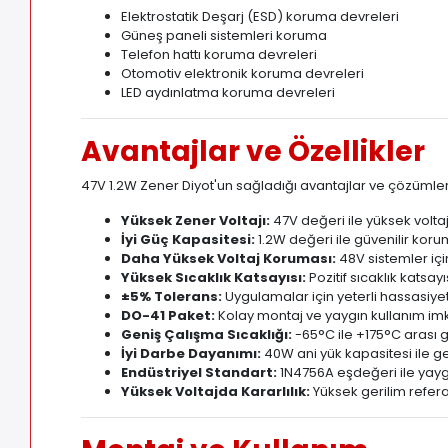
Elektrostatik Deşarj (ESD) koruma devreleri
Güneş paneli sistemleri koruma
Telefon hattı koruma devreleri
Otomotiv elektronik koruma devreleri
LED aydınlatma koruma devreleri
Avantajlar ve Özellikler
47V 1.2W Zener Diyot'un sağladığı avantajlar ve çözümler
Yüksek Zener Voltajı:
47V değeri ile yüksek voltajl
İyi Güç Kapasitesi:
1.2W değeri ile güvenilir ko
Daha Yüksek Voltaj Koruması:
48V sistemler içi
Yüksek Sıcaklık Katsayısı:
Pozitif sıcaklık katsayı
±5% Tolerans:
Uygulamalar için yeterli hassasiye
DO-41 Paket:
Kolay montaj ve yaygın kullanım im
Geniş Çalışma Sıcaklığı:
-65°C ile +175°C arası g
İyi Darbe Dayanımı:
40W ani yük kapasitesi ile ge
Endüstriyel Standart:
1N4756A eşdeğeri ile yayg
Yüksek Voltajda Kararlılık:
Yüksek gerilim refer