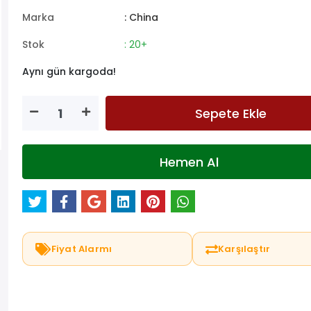
Marka
: China
Stok
: 20+
Aynı gün kargoda!
Sepete Ekle
Hemen Al
Fiyat Alarmı
Karşılaştır