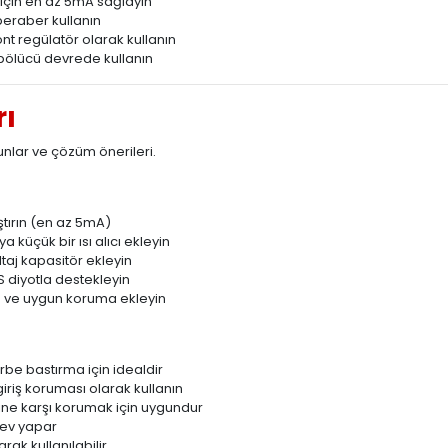
 için en az 5mA sağlayın
beraber kullanın
şönt regülatör olarak kullanın
 bölücü devrede kullanın
rı
unlar ve çözüm önerileri.
i
ştırın (en az 5mA)
küçük bir ısı alıcı ekleyin
taj kapasitör ekleyin
 diyotla destekleyin
re ve uygun koruma ekleyin
be bastırma için idealdir
iriş koruması olarak kullanın
ine karşı korumak için uygundur
örev yapar
rak kullanılabilir