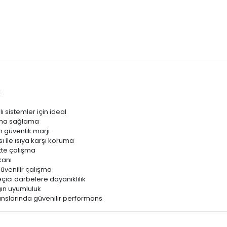
.
ı sistemler için ideal
ruma sağlama
n güvenlik marjı
sı ile ısıya karşı koruma
tte çalışma
kanı
üvenilir çalışma
çici darbelere dayanıklılık
ın uyumluluk
anslarında güvenilir performans