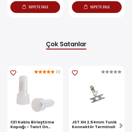
SEPETE EKLE
SEPETE EKLE
Çok Satanlar
(1)
CE1 Kablo Birleştirme
JST XH 2.54mm Tunik
Kapağı - Twist On
Konnektör Terminali
Konnektör