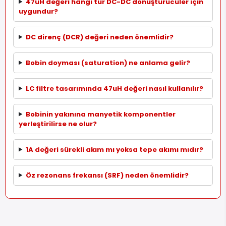
47uH değeri hangi tür DC-DC dönüştürücüler için
uygundur?
DC direnç (DCR) değeri neden önemlidir?
Bobin doyması (saturation) ne anlama gelir?
LC filtre tasarımında 47uH değeri nasıl kullanılır?
Bobinin yakınına manyetik komponentler
yerleştirilirse ne olur?
1A değeri sürekli akım mı yoksa tepe akımı mıdır?
Öz rezonans frekansı (SRF) neden önemlidir?