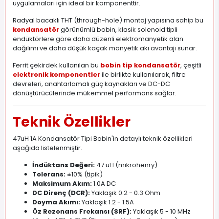
uygulamaları için ideal bir komponenttir.
Radyal bacaklı THT (through-hole) montaj yapısına sahip bu
kondansatör
görünümlü bobin, klasik solenoid tipli
endüktörlere göre daha düzenli elektromanyetik alan
dağılımı ve daha düşük kaçak manyetik akı avantajı sunar.
Ferrit çekirdek kullanılan bu
bobin tip kondansatör
, çeşitli
elektronik komponentler
ile birlikte kullanılarak, filtre
devreleri, anahtarlamalı güç kaynakları ve DC-DC
dönüştürücülerinde mükemmel performans sağlar.
Teknik Özellikler
47uH 1A Kondansatör Tipi Bobin'in detaylı teknik özellikleri
aşağıda listelenmiştir.
İndüktans Değeri:
47 uH (mikrohenry)
Tolerans:
±10% (tipik)
Maksimum Akım:
1
.
0A DC
DC Direnç (DCR):
Yaklaşık 0.2 - 0.3 Ohm
Doyma Akımı:
Yaklaşık 1.2 - 1.5A
Öz Rezonans Frekansı (SRF):
Yaklaşık 5 - 10 MHz