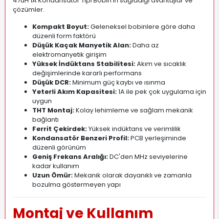
47uH 1A Kondansatör Tipi Bobin'in sağladığı avantajlar ve
çözümler.
Kompakt Boyut:
Geleneksel bobinlere göre daha
düzenli form faktörü
Düşük Kaçak Manyetik Alan:
Daha az
elektromanyetik girişim
Yüksek İndüktans Stabilitesi:
Akım ve sıcaklık
değişimlerinde kararlı performans
Düşük DCR:
Minimum güç kaybı ve ısınma
Yeterli Akım Kapasitesi:
1A ile pek çok uygulama için
uygun
THT Montaj:
Kolay lehimleme ve sağlam mekanik
bağlantı
Ferrit Çekirdek:
Yüksek indüktans ve verimlilik
Kondansatör Benzeri Profil:
PCB yerleşiminde
düzenli görünüm
Geniş Frekans Aralığı:
DC'den MHz seviyelerine
kadar kullanım
Uzun Ömür:
Mekanik olarak dayanıklı ve zamanla
bozulma göstermeyen yapı
Montaj ve Kullanım