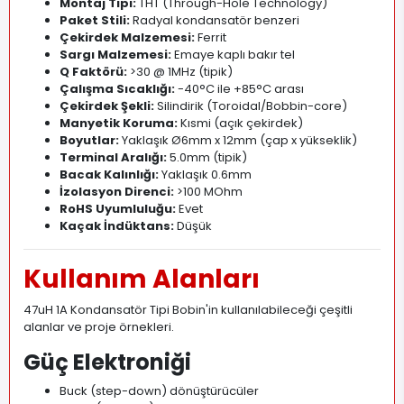
Montaj Tipi:
THT (Through-Hole Technology)
Paket Stili:
Radyal kondansatör benzeri
Çekirdek Malzemesi:
Ferrit
Sargı Malzemesi:
Emaye kaplı bakır tel
Q Faktörü:
>30 @ 1MHz (tipik)
Çalışma Sıcaklığı:
-40°C ile +85°C arası
Çekirdek Şekli:
Silindirik (Toroidal/Bobbin-core)
Manyetik Koruma:
Kısmi (açık çekirdek)
Boyutlar:
Yaklaşık Ø6mm x 12mm (çap x yükseklik)
Terminal Aralığı:
5
.
0mm (tipik)
Bacak Kalınlığı:
Yaklaşık 0.6mm
İzolasyon Direnci:
>100 MOhm
RoHS Uyumluluğu:
Evet
Kaçak İndüktans:
Düşük
Kullanım Alanları
47uH 1A Kondansatör Tipi Bobin'in kullanılabileceği çeşitli
alanlar ve proje örnekleri.
Güç Elektroniği
Buck (step-down) dönüştürücüler