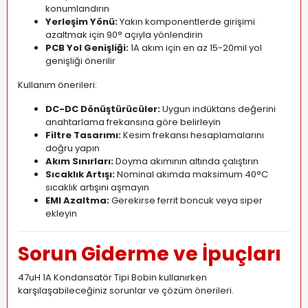
konumlandırın
Yerleşim Yönü:
Yakın komponentlerde girişimi
azaltmak için 90° açıyla yönlendirin
PCB Yol Genişliği:
1A akım için en az 15-20mil yol
genişliği önerilir
Kullanım önerileri:
DC-DC Dönüştürücüler:
Uygun indüktans değerini
anahtarlama frekansına göre belirleyin
Filtre Tasarımı:
Kesim frekansı hesaplamalarını
doğru yapın
Akım Sınırları:
Doyma akımının altında çalıştırın
Sıcaklık Artışı:
Nominal akımda maksimum 40°C
sıcaklık artışını aşmayın
EMI Azaltma:
Gerekirse ferrit boncuk veya siper
ekleyin
Sorun Giderme ve İpuçları
47uH 1A Kondansatör Tipi Bobin kullanırken
karşılaşabileceğiniz sorunlar ve çözüm önerileri.