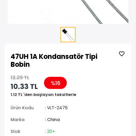
47UH 1A Kondansatör Tipi
Bobin
12.29 TL
%16
10.33 TL
1.12 TL 'den başlayan taksitlerle
Ürün Kodu
: VLT-2476
Marka
: China
Stok
: 20+