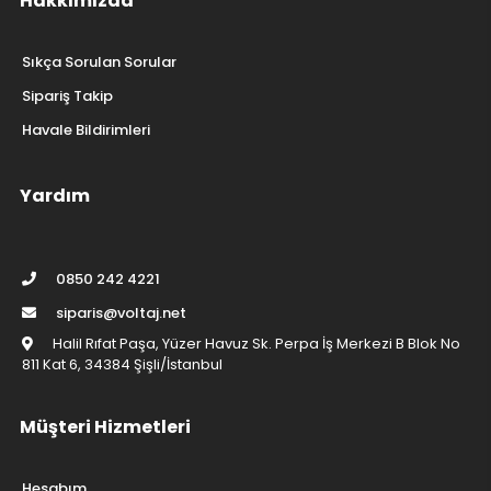
Hakkımızda
Sıkça Sorulan Sorular
Sipariş Takip
Havale Bildirimleri
Yardım
0850 242 4221
siparis@voltaj.net
Halil Rıfat Paşa, Yüzer Havuz Sk. Perpa İş Merkezi B Blok No
811 Kat 6, 34384 Şişli/İstanbul
Müşteri Hizmetleri
Hesabım