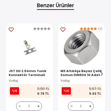
Benzer Ürünler
(2)
JST XH 2.54mm Tunik
M3 Altıköşe Beyaz Çelik
Konnektör Terminali
Somun DIN934 10 Adet
Voltaj
Voltaj
0.90 TL
5.97 TL
%15
%16
0.76 TL
5.02 TL