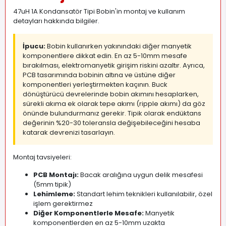
47uH 1A Kondansatör Tipi Bobin'in montaj ve kullanım
detayları hakkında bilgiler.
İpucu:
Bobin kullanırken yakınındaki diğer manyetik
komponentlere dikkat edin. En az 5-10mm mesafe
bırakılması, elektromanyetik girişim riskini azaltır. Ayrıca,
PCB tasarımında bobinin altına ve üstüne diğer
komponentleri yerleştirmekten kaçının. Buck
dönüştürücü devrelerinde bobin akımını hesaplarken,
sürekli akıma ek olarak tepe akımı (ripple akımı) da göz
önünde bulundurmanız gerekir. Tipik olarak endüktans
değerinin %20-30 toleransla değişebileceğini hesaba
katarak devrenizi tasarlayın.
Montaj tavsiyeleri:
PCB Montajı:
Bacak aralığına uygun delik mesafesi
(5mm tipik)
Lehimleme:
Standart lehim teknikleri kullanılabilir, özel
işlem gerektirmez
Diğer Komponentlerle Mesafe:
Manyetik
komponentlerden en az 5-10mm uzakta