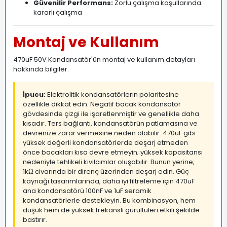
Güvenilir Performans:
Zorlu çalışma koşullarında
kararlı çalışma
Montaj ve Kullanım
470uF 50V Kondansatör'ün montaj ve kullanım detayları
hakkında bilgiler.
İpucu:
Elektrolitik kondansatörlerin polaritesine
özellikle dikkat edin. Negatif bacak kondansatör
gövdesinde çizgi ile işaretlenmiştir ve genellikle daha
kısadır. Ters bağlantı, kondansatörün patlamasına ve
devrenize zarar vermesine neden olabilir. 470uF gibi
yüksek değerli kondansatörlerde deşarj etmeden
önce bacakları kısa devre etmeyin; yüksek kapasitansı
nedeniyle tehlikeli kıvılcımlar oluşabilir. Bunun yerine,
1kΩ civarında bir direnç üzerinden deşarj edin. Güç
kaynağı tasarımlarında, daha iyi filtreleme için 470uF
ana kondansatörü 100nF ve 1uF seramik
kondansatörlerle destekleyin. Bu kombinasyon, hem
düşük hem de yüksek frekanslı gürültüleri etkili şekilde
bastırır.