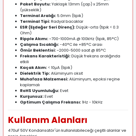
Paket Boyutu:
Yaklaşık 13mm (çap) x 25mm
(yükseklik)
Terminal Aralığı:
5
.
0mm (tipik)
Terminal Tipi:
Radyal bacaklar
ESR (Eşdeğer Seri Direnç):
Düşük-orta (tipik < 0.3
Ohm)
Ripple Akımı:
~700-1000mA @ 100kHz (tipik, 85°C)
Çalışma Sıcaklığı:
-40°C ile +85°C arası
Ömür Beklentisi:
~2000-5000 saat @ 85°C
Frekans Karakteristiği:
Düşük frekans aralığında
etkili
Kaçak Akım:
< 10µA (tipik)
Dielektrik Tip:
Alüminyum oksit
Muhafaza Malzemesi:
Alüminyum, epoksi reçine
kaplamalı
RoHS Uyumluluğu:
Evet
Kurşunsuz:
Evet
Optimum Çalışma Frekansı:
1Hz - 10kHz
Kullanım Alanları
470uF 50V Kondansatör'ün kullanılabileceği çeşitli alanlar ve