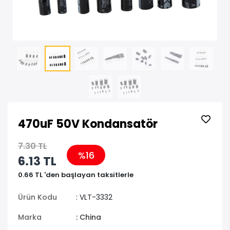
470uF 50V Kondansatör
7.30 TL
%16
6.13 TL
0.66 TL 'den başlayan taksitlerle
Ürün Kodu
: VLT-3332
Marka
: China