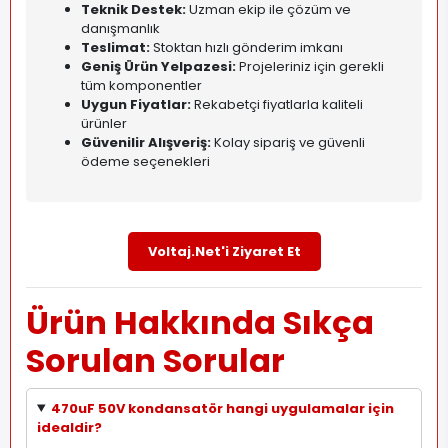
Teknik Destek:
Uzman ekip ile çözüm ve
danışmanlık
Teslimat:
Stoktan hızlı gönderim imkanı
Geniş Ürün Yelpazesi:
Projeleriniz için gerekli
tüm komponentler
Uygun Fiyatlar:
Rekabetçi fiyatlarla kaliteli
ürünler
Güvenilir Alışveriş:
Kolay sipariş ve güvenli
ödeme seçenekleri
Voltaj.Net'i Ziyaret Et
Ürün Hakkında Sıkça
Sorulan Sorular
470uF 50V kondansatör hangi uygulamalar için
idealdir?