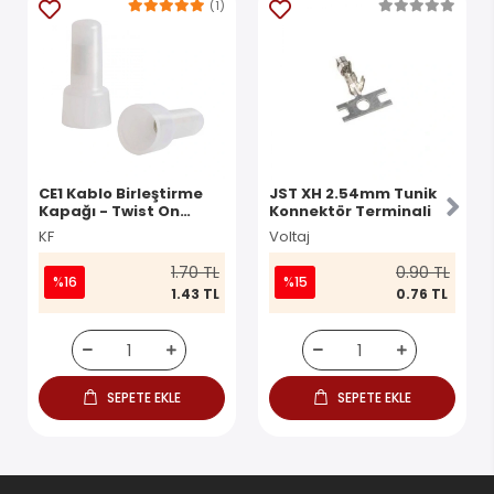
(1)
CE1 Kablo Birleştirme
JST XH 2.54mm Tunik
Kapağı - Twist On
Konnektör Terminali
Konnektör
KF
Voltaj
1.70 TL
0.90 TL
%16
%15
1.43 TL
0.76 TL
SEPETE EKLE
SEPETE EKLE