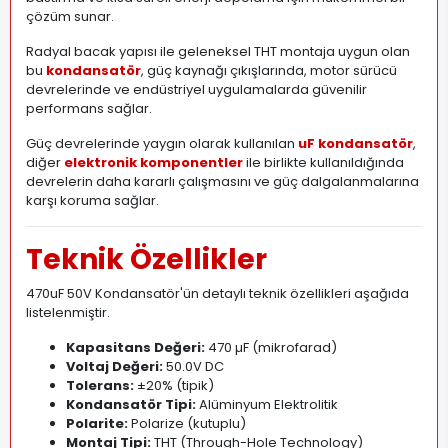
çözüm sunar.
Radyal bacak yapısı ile geleneksel THT montaja uygun olan
bu
kondansatör
, güç kaynağı çıkışlarında, motor sürücü
devrelerinde ve endüstriyel uygulamalarda güvenilir
performans sağlar.
Güç devrelerinde yaygın olarak kullanılan
uF kondansatör
,
diğer
elektronik komponentler
ile birlikte kullanıldığında
devrelerin daha kararlı çalışmasını ve güç dalgalanmalarına
karşı koruma sağlar.
Teknik Özellikler
470uF 50V Kondansatör'ün detaylı teknik özellikleri aşağıda
listelenmiştir.
Kapasitans Değeri:
470 µF (mikrofarad)
Voltaj Değeri:
50
.
0V DC
Tolerans:
±20% (tipik)
Kondansatör Tipi:
Alüminyum Elektrolitik
Polarite:
Polarize (kutuplu)
Montaj Tipi:
THT (Through-Hole Technology)