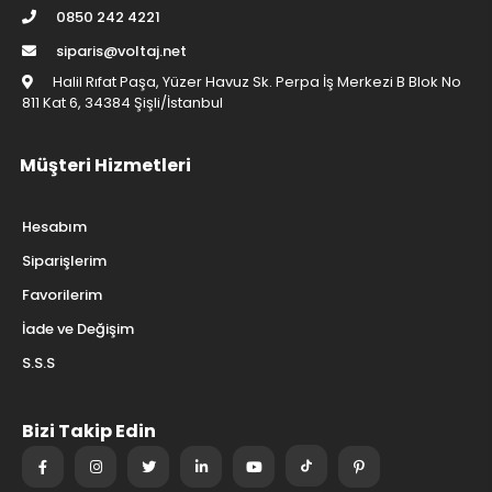
0850 242 4221
siparis@voltaj.net
Halil Rıfat Paşa, Yüzer Havuz Sk. Perpa İş Merkezi B Blok No
811 Kat 6, 34384 Şişli/İstanbul
Müşteri Hizmetleri
Hesabım
Siparişlerim
Favorilerim
İade ve Değişim
S.S.S
Bizi Takip Edin