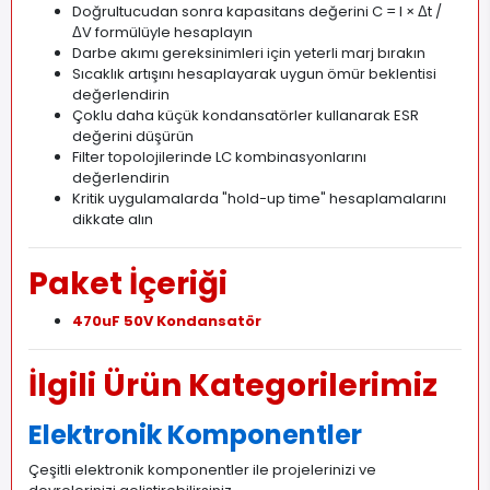
Doğrultucudan sonra kapasitans değerini C = I × Δt /
ΔV formülüyle hesaplayın
Darbe akımı gereksinimleri için yeterli marj bırakın
Sıcaklık artışını hesaplayarak uygun ömür beklentisi
değerlendirin
Çoklu daha küçük kondansatörler kullanarak ESR
değerini düşürün
Filter topolojilerinde LC kombinasyonlarını
değerlendirin
Kritik uygulamalarda "hold-up time" hesaplamalarını
dikkate alın
Paket İçeriği
470uF 50V Kondansatör
İlgili Ürün Kategorilerimiz
Elektronik Komponentler
Çeşitli elektronik komponentler ile projelerinizi ve