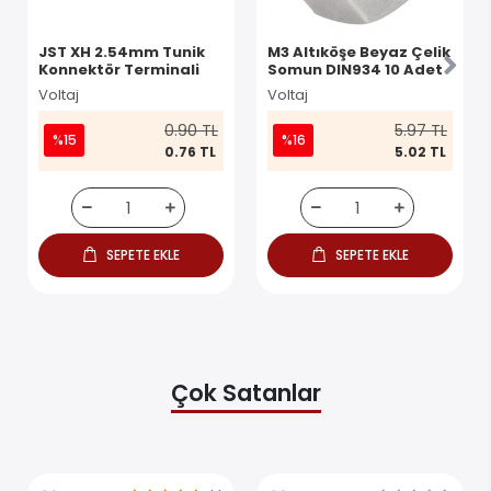
JST XH 2.54mm Tunik
M3 Altıköşe Beyaz Çelik
Konnektör Terminali
Somun DIN934 10 Adet
Voltaj
Voltaj
0.90 TL
5.97 TL
%15
%16
0.76 TL
5.02 TL
SEPETE EKLE
SEPETE EKLE
Çok Satanlar