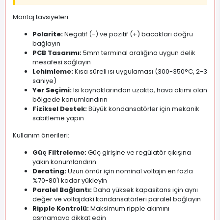
Montaj tavsiyeleri:
Polarite:
Negatif (-) ve pozitif (+) bacakları doğru
bağlayın
PCB Tasarımı:
5mm terminal aralığına uygun delik
mesafesi sağlayın
Lehimleme:
Kısa süreli ısı uygulaması (300-350°C, 2-3
saniye)
Yer Seçimi:
Isı kaynaklarından uzakta, hava akımı olan
bölgede konumlandırın
Fiziksel Destek:
Büyük kondansatörler için mekanik
sabitleme yapın
Kullanım önerileri:
Güç Filtreleme:
Güç girişine ve regülatör çıkışına
yakın konumlandırın
Derating:
Uzun ömür için nominal voltajın en fazla
%70-80'i kadar yükleyin
Paralel Bağlantı:
Daha yüksek kapasitans için aynı
değer ve voltajdaki kondansatörleri paralel bağlayın
Ripple Kontrolü:
Maksimum ripple akımını
aşmamaya dikkat edin