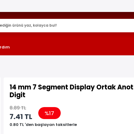
25.000+ AKTİF ÜRÜN !
rdım
14 mm 7 Segment Display Ortak Anot 
Digit
8.89 TL
%17
7.41 TL
0.80 TL 'den başlayan taksitlerle