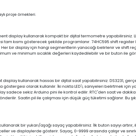
lı proje örnekleri.
nt display kullanarak kompakt bir dijital termometre yapabilirsiniz. L
kisi tam kısmı gösterecek şekilde programlanır. 74HC595 shift register ku
er bir display için hangi segmentlerin yanacağı belirlenir ve shift regi
simum ve minimum sıcaklık değerleri kaydedilebilir ve bir buton ile görü
play kullanarak hassas bir dijital saat yapabilirsiniz. DS3231, gerçe
göstergesi olarak kullanılır. İki nokta LED'i, saniyeleri belirtmek için 
play sadece sekiz Arduino pini ile kontrol edilir. RTC'den saat ve dakika
erilir. Saatin pil ile çalışması için düşük güç tüketimi sağlanır. Bu ş
narak bir yukarı/aşağı sayaç yapabilirsiniz. İlk buton sayıyı artırır, ik
celler ve displaylerde gösterir. Sayaç, 0-9999 arasında çalışır ve sınırla