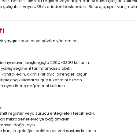
ir. Her dijit için shift register veya doğrudan Arduino çıkışları kulla
l ile çalışabilir veya USB üzerinden beslenebilir. Bu proje, spor yarışm
rı
cek yaygın sorunlar ve çözüm yöntemleri.
i
ni ayarlayın, başlangıçta 220Ω-330Ω kullanın.
, yanlış segment tanımlaması olabilir.
ontrol edin, akım sınırlayıcı dirençleri ölçün.
tiplexing kullanarak güç tüketimini azaltın.
in aynı direnç değerlerini kullanın.
z.
shift register veya sürücü entegreleri tercih edin.
udan mikrodenetleyiciye bağlamayın.
emasını doğrulayın.
arşılık geldiğini belirten bir veri sayfası kullanın.