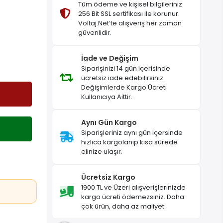
Tüm ödeme ve kişisel bilgileriniz
256 Bit SSL sertifikası ile korunur.
Voltaj.Net’te alışveriş her zaman
güvenlidir.
İade ve Değişim
Siparişinizi 14 gün içerisinde
ücretsiz iade edebilirsiniz.
Değişimlerde Kargo Ücreti
Kullanıcıya Aittir.
Aynı Gün Kargo
Siparişleriniz aynı gün içersinde
hızlıca kargolanıp kısa sürede
elinize ulaşır.
Ücretsiz Kargo
1900 TL ve Üzeri alışverişlerinizde
kargo ücreti ödemezsiniz. Daha
çok ürün, daha az maliyet.