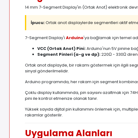
14 mm 7-Segment Display'in (Ortak Anot) elektronik devre
İpucu:
Ortak anot displaylerde segmentleri aktif etmek 
7-Segment Display'i
Arduino
'ya bağlamak için temel adı
VCC (Ortak Anot) Pini:
Arduino'nun 5V pinine bağ
Segment Pinleri (a-g ve dp):
220Ω - 330Ω direnç
Ortak anot displayde, bir rakamı göstermek için ilgili s
sinyal gönderilmelidir.
Arduino programında, her rakam için segment kombinasyonları
Çoklu display kullanımında, pin sayısını azaltmak için 7
pini ile kontrol etmenize olanak tanır.
Yüksek sayıda dijital pin kullanımını önlemek için, multipl
rakamlar gösterilir.
Uygulama Alanları