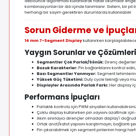
debounce algoritması kullanılarak hatalı okumalar engellen
kombinasyonları bir dizi içinde tanımlanır. Sistem, bir pi
herhangi bir sayım gerektiren durumlarda kullanılabilir.
Sorun Giderme ve İpuçla
14 mm 7-Segment Display
kullanırken karşılaşılabile
Yaygın Sorunlar ve Çözümler
Segmentler Çok Parlak/Sönük:
Direnç değerleri
Bozuk Karakterler:
Pin bağlantılarını kontrol edin
Bazı Segmentler Yanmıyor:
Segment lehimlerini k
Yüksek Güç Tüketimi:
Duty cycle tekniği veya mul
Displayler Arasında Parlak Farkı:
Her display iç
Performans İpuçları
Parlaklık kontrolü için PWM sinyalleri kullanabilirsini
Çoklu display kullanırken pin sayısını azaltmak için 
Akım sınırlayıcı dirençler olmadan display'i doğr
Ortak anot/katot yapısını karıştırmayın, bağlantı ş
Pin çıkarabilmek için segment pinlerinin hangi harfe k