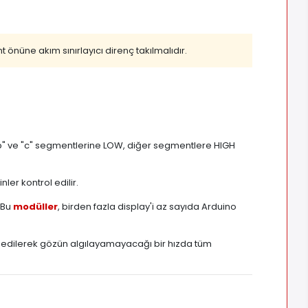
 önüne akım sınırlayıcı direnç takılmalıdır.
 "b" ve "c" segmentlerine LOW, diğer segmentlere HIGH
ler kontrol edilir.
 Bu
modüller
, birden fazla display'i az sayıda Arduino
ktif edilerek gözün algılayamayacağı bir hızda tüm