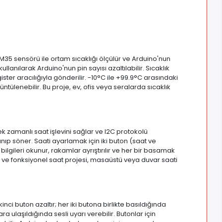
M35 sensörü ile ortam sıcaklığı ölçülür ve Arduino'nun
llanılarak Arduino'nun pin sayısı azaltılabilir. Sıcaklık
ster aracılığıyla gönderilir. -10°C ile +99.9°C arasındaki
ntülenebilir. Bu proje, ev, ofis veya seralarda sıcaklık
k zamanlı saat işlevini sağlar ve I2C protokolü
yanıp söner. Saati ayarlamak için iki buton (saat ve
 bilgileri okunur, rakamlar ayrıştırılır ve her bir basamak
ık ve fonksiyonel saat projesi, masaüstü veya duvar saati
inci buton azaltır; her iki butona birlikte basıldığında
ra ulaşıldığında sesli uyarı verebilir. Butonlar için