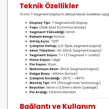
Teknik Özellikler
14 mm 7-Segment Display'in detaylı teknik özellikleri aşağ
Display Tipi:
7-Segment LED Display
Yapı:
Ortak Anot (Common Anode)
Segment Yüksekliği:
14mm
Rakam Rengi:
Kırmızı
Görüş Açısı:
>120°
Çalışma Voltajı:
2
,
1V (tipik, segment başına)
Akım Tüketimi:
~10-20mA (segment başına)
Segment Sayısı:
7 + 1 (7 segment + 1 nokta)
Hane Sayısı:
1 digit
Pin Sayısı:
10 pin
Maksimum Akım:
25mA (segment başına)
Dalga Boyu:
~630nm (kırmızı)
Çalışma Sıcaklığı:
-25°C ~ +85°C
Montaj Tipi:
THT (Through Hole Technology)
Boyutlar:
19mm x 12
.
5mm x 8mm (yaklaşık)
Pin Aralığı:
2.54mm standart
Bağlantı ve Kullanım