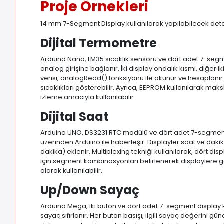
Proje Örnekleri
14 mm 7-Segment Display kullanılarak yapılabilecek detay
Dijital Termometre
Arduino Nano, LM35 sıcaklık sensörü ve dört adet 7-segme
analog girişine bağlanır. İki display ondalık kısmı, diğer i
verisi, analogRead() fonksiyonu ile okunur ve hesaplanır. H
sıcaklıkları gösterebilir. Ayrıca, EEPROM kullanılarak mak
izleme amacıyla kullanılabilir.
Dijital Saat
Arduino UNO, DS3231 RTC modülü ve dört adet 7-segment dis
üzerinden Arduino ile haberleşir. Displayler saat ve dakika 
dakika) eklenir. Multiplexing tekniği kullanılarak, dört dis
için segment kombinasyonları belirlenerek displaylere gönd
olarak kullanılabilir.
Up/Down Sayaç
Arduino Mega, iki buton ve dört adet 7-segment display kulla
sayaç sıfırlanır. Her buton basışı, ilgili sayaç değerini gün