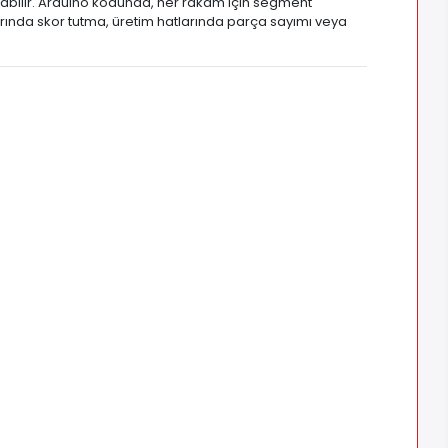
nılabilir. Arduino kodunda, her rakam için segment
alarında skor tutma, üretim hatlarında parça sayımı veya