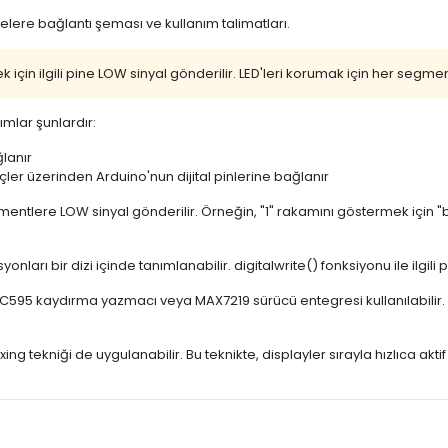
lere bağlantı şeması ve kullanım talimatları.
için ilgili pine LOW sinyal gönderilir. LED'leri korumak için her segment
mlar şunlardır:
lanır
ler üzerinden Arduino'nun dijital pinlerine bağlanır
egmentlere LOW sinyal gönderilir. Örneğin, "1" rakamını göstermek için
 bir dizi içinde tanımlanabilir. digitalwrite() fonksiyonu ile ilgili pin
4HC595 kaydırma yazmacı veya MAX7219 sürücü entegresi kullanılabilir.
exing tekniği de uygulanabilir. Bu teknikte, displayler sırayla hızlıca a