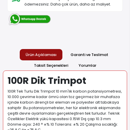
ödemezsiniz. Daha çok ürün, daha az maliyet.
Ürün Açıklaması
Garanti ve Teslimat
Taksit Seçenekleri
Yorumlar
100R Dik Trimpot
100R Tek Turlu Dik Trimpot 10 mm'lik karbon potansiyometresi,
10.000 çevrime kadar ömrü olan toz geçirmez bir muhafaza
içinde karbon dirençli bir eleman ve polyester alt tabakaya
sahiptir .Bu potansiyometreler, her tür elektronik ekipmanda
çeşitli devre ayarlamaları gerçekleştiren tek turludur. Teknik
Özellikler Elektrik yükü kapasitesi 0.15W Dış çap 10.3 mm
Dönme açısı: 240 ° ±% 10 Tolerans: ±% 20 Çalışma sıcaklığı:
-25 ° C ila +75 ° C
.