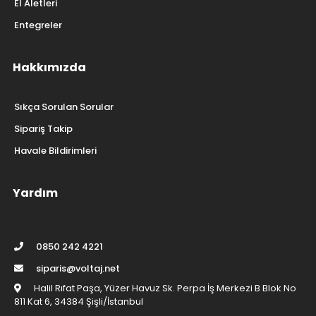
El Aletleri
Entegreler
Hakkımızda
Sıkça Sorulan Sorular
Sipariş Takip
Havale Bildirimleri
Yardım
0850 242 4221
siparis@voltaj.net
Halil Rıfat Paşa, Yüzer Havuz Sk. Perpa İş Merkezi B Blok No
811 Kat 6, 34384 Şişli/İstanbul