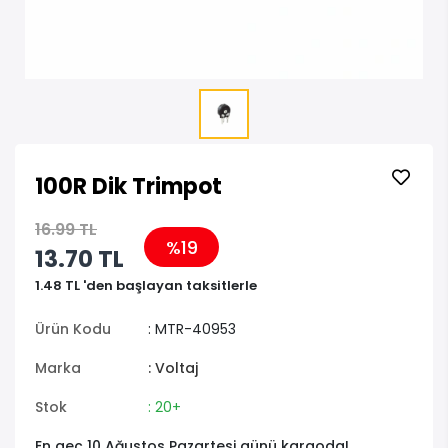
100R Dik Trimpot
16.99 TL
%19
13.70 TL
1.48 TL 'den başlayan taksitlerle
Ürün Kodu
: MTR-40953
Marka
: Voltaj
Stok
: 20+
En geç 10 Ağustos Pazartesi günü kargoda!