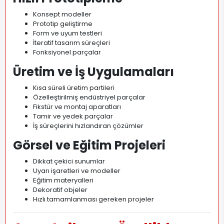
Konsept modeller
Prototip geliştirme
Form ve uyum testleri
İteratif tasarım süreçleri
Fonksiyonel parçalar
Üretim ve İş Uygulamaları
Kısa süreli üretim partileri
Özelleştirilmiş endüstriyel parçalar
Fikstür ve montaj aparatları
Tamir ve yedek parçalar
İş süreçlerini hızlandıran çözümler
Görsel ve Eğitim Projeleri
Dikkat çekici sunumlar
Uyarı işaretleri ve modeller
Eğitim materyalleri
Dekoratif objeler
Hızlı tamamlanması gereken projeler