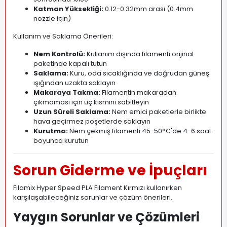
Katman Yüksekliği:
0.12-0.32mm arası (0.4mm
nozzle için)
Kullanım ve Saklama Önerileri:
Nem Kontrolü:
Kullanım dışında filamenti orijinal
paketinde kapalı tutun
Saklama:
Kuru, oda sıcaklığında ve doğrudan güneş
ışığından uzakta saklayın
Makaraya Takma:
Filamentin makaradan
çıkmaması için uç kısmını sabitleyin
Uzun Süreli Saklama:
Nem emici paketlerle birlikte
hava geçirmez poşetlerde saklayın
Kurutma:
Nem çekmiş filamenti 45-50°C'de 4-6 saat
boyunca kurutun
Sorun Giderme ve İpuçları
Filamix Hyper Speed PLA Filament Kırmızı kullanırken
karşılaşabileceğiniz sorunlar ve çözüm önerileri.
Yaygın Sorunlar ve Çözümleri