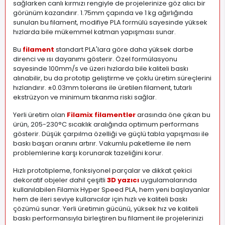
sağlarken canlı kırmızı rengiyle de projelerinize göz alıcı bir
görünüm kazandırır. 1.75mm çapında ve 1 kg ağırlığında
sunulan bu filament, modifiye PLA formülü sayesinde yüksek
hızlarda bile mükemmel katman yapışması sunar.
Bu
filament
standart PLA'lara göre daha yüksek darbe
direnci ve ısı dayanımı gösterir. Özel formülasyonu
sayesinde 100mm/s ve üzeri hızlarda bile kaliteli baskı
alınabilir, bu da prototip geliştirme ve çoklu üretim süreçlerini
hızlandırır. ±0.03mm tolerans ile üretilen filament, tutarlı
ekstrüzyon ve minimum tıkanma riski sağlar.
Yerli üretim olan
Filamix filamentler
arasında öne çıkan bu
ürün, 205-230°C sıcaklık aralığında optimum performans
gösterir. Düşük çarpılma özelliği ve güçlü tabla yapışması ile
baskı başarı oranını artırır. Vakumlu paketleme ile nem
problemlerine karşı korunarak tazeliğini korur.
Hızlı prototipleme, fonksiyonel parçalar ve dikkat çekici
dekoratif objeler dahil çeşitli
3D yazıcı
uygulamalarında
kullanılabilen Filamix Hyper Speed PLA, hem yeni başlayanlar
hem de ileri seviye kullanıcılar için hızlı ve kaliteli baskı
çözümü sunar. Yerli üretimin gücünü, yüksek hız ve kaliteli
baskı performansıyla birleştiren bu filament ile projelerinizi