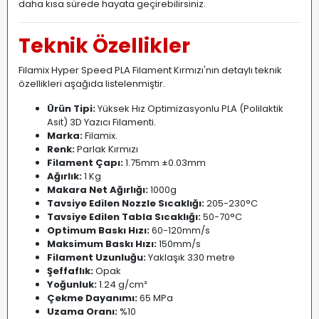
daha kısa sürede hayata geçirebilirsiniz.
Teknik Özellikler
Filamix Hyper Speed PLA Filament Kırmızı'nın detaylı teknik
özellikleri aşağıda listelenmiştir.
Ürün Tipi:
Yüksek Hız Optimizasyonlu PLA (Polilaktik
Asit) 3D Yazıcı Filamenti
.
Marka:
Filamix
.
Renk:
Parlak Kırmızı
Filament Çapı:
1.75mm ±0.03mm
Ağırlık:
1 Kg
Makara Net Ağırlığı:
1000g
Tavsiye Edilen Nozzle Sıcaklığı:
205-230°C
Tavsiye Edilen Tabla Sıcaklığı:
50-70°C
Optimum Baskı Hızı:
60-120mm/s
Maksimum Baskı Hızı:
150mm/s
Filament Uzunluğu:
Yaklaşık 330 metre
Şeffaflık:
Opak
Yoğunluk:
1.24 g/cm³
Çekme Dayanımı:
65 MPa
Uzama Oranı:
%10