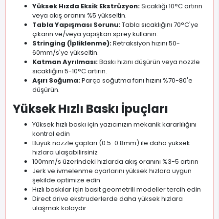
Yüksek Hızda Eksik Ekstrüzyon:
Sıcaklığı 10°C artırın
veya akış oranını %5 yükseltin.
Tabla Yapışması Sorunu:
Tabla sıcaklığını 70°C'ye
çıkarın ve/veya yapışkan sprey kullanın.
Stringing (İpliklenme):
Retraksiyon hızını 50-
60mm/s'ye yükseltin.
Katman Ayrılması:
Baskı hızını düşürün veya nozzle
sıcaklığını 5-10°C artırın.
Aşırı Soğuma:
Parça soğutma fanı hızını %70-80'e
düşürün.
Yüksek Hızlı Baskı İpuçları
Yüksek hızlı baskı için yazıcınızın mekanik kararlılığını
kontrol edin
Büyük nozzle çapları (0.5-0.8mm) ile daha yüksek
hızlara ulaşabilirsiniz
100mm/s üzerindeki hızlarda akış oranını %3-5 artırın
Jerk ve ivmelenme ayarlarını yüksek hızlara uygun
şekilde optimize edin
Hızlı baskılar için basit geometrili modeller tercih edin
Direct drive ekstruderlerde daha yüksek hızlara
ulaşmak kolaydır