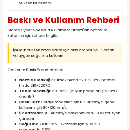
yüksek ısı direnci
Baskı ve Kullanım Rehberi
Filamix Hyper Speed PLA Filament Kırmızı'nın optimum
kullanımı için rehber bilgiler.
İpucu:
Yüksek hızda kalite için akış oranını %2-5 artırın
ve uygun soğutma kullanın.
Optimum Baskı Parametreleri:
Nozzle Sıcaklığı:
Yüksek hızda 220-230°C, normal
hızda 210-220°C
Tabla Sıcaklığı:
60-70°C (büyük parçalar için 70°C
önerilir)
Baskı Hızı:
Detaylı modeller için 60-80mm/s, genel
kullanım için 80-120mm/s
İlk Katman:
30-40mm/s baskı hızı ve %110 ekstrüzyon
çarpanı
Soğutma Fanı:
İlk 2-3 katman için %30-50,
sonrasında %100