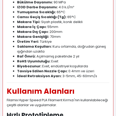
Bükülme Dayanımı:
90 MPa
IZOD Darbe Dayanımı:
4.0 kJ/m²
Yumuşama Sıcaklığı:
65°C
Camsı Geçiş Sıcaklığı (Tg):
65°C
Makara Tipi:
Siyah plastik, konik delikli
Makara İç Çapı:
55mm
Makara Dış Çapı:
200mm
Makara Genişliği:
70mm
Üretim Yeri:
Türkiye
Saklama Koşulları:
Kuru ortamda, doğrudan güneş
ışığından uzakta
Raf Ömrü:
Açılmamış paketinde 2 yıl
RoHS Uyumluluğu:
Evet
Biyobozunur:
Evet, endüstriyel koşullarda
Tavsiye Edilen Nozzle Çapı:
0.4mm ve üzeri
İdeal Retraksiyon Ayarı:
3-5mm, 45-60mm/s
Kullanım Alanları
Filamix Hyper Speed PLA Filament Kırmızı'nın kullanılabileceği
çeşitli alanlar ve uygulamalar.
Hızlı Prototipleme