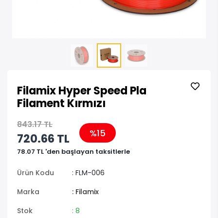
Filamix Hyper Speed Pla
Filament Kırmızı
843.17 TL
%15
720.66 TL
78.07 TL 'den başlayan taksitlerle
Ürün Kodu
: FLM-006
Marka
: Filamix
Stok
: 8