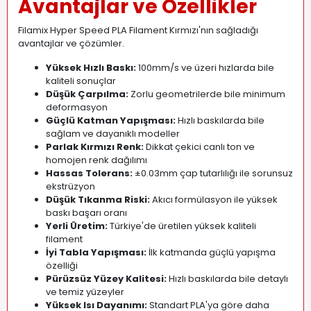
Avantajlar ve Özellikler
Filamix Hyper Speed PLA Filament Kırmızı'nın sağladığı
avantajlar ve çözümler.
Yüksek Hızlı Baskı:
100mm/s ve üzeri hızlarda bile
kaliteli sonuçlar
Düşük Çarpılma:
Zorlu geometrilerde bile minimum
deformasyon
Güçlü Katman Yapışması:
Hızlı baskılarda bile
sağlam ve dayanıklı modeller
Parlak Kırmızı Renk:
Dikkat çekici canlı ton ve
homojen renk dağılımı
Hassas Tolerans:
±0.03mm çap tutarlılığı ile sorunsuz
ekstrüzyon
Düşük Tıkanma Riski:
Akıcı formülasyon ile yüksek
baskı başarı oranı
Yerli Üretim:
Türkiye'de üretilen yüksek kaliteli
filament
İyi Tabla Yapışması:
İlk katmanda güçlü yapışma
özelliği
Pürüzsüz Yüzey Kalitesi:
Hızlı baskılarda bile detaylı
ve temiz yüzeyler
Yüksek Isı Dayanımı:
Standart PLA'ya göre daha