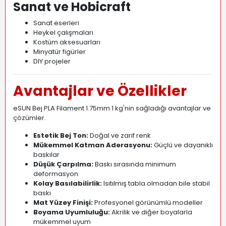
Sanat ve Hobicraft
Sanat eserleri
Heykel çalışmaları
Kostüm aksesuarları
Minyatür figürler
DIY projeler
Avantajlar ve Özellikler
eSUN Bej PLA Filament 1.75mm 1 kg'nin sağladığı avantajlar ve
çözümler.
Estetik Bej Ton:
Doğal ve zarif renk
Mükemmel Katman Aderasyonu:
Güçlü ve dayanıklı
baskılar
Düşük Çarpılma:
Baskı sırasında minimum
deformasyon
Kolay Basılabilirlik:
Isıtılmış tabla olmadan bile stabil
baskı
Mat Yüzey Finişi:
Profesyonel görünümlü modeller
Boyama Uyumluluğu:
Akrilik ve diğer boyalarla
mükemmel uyum