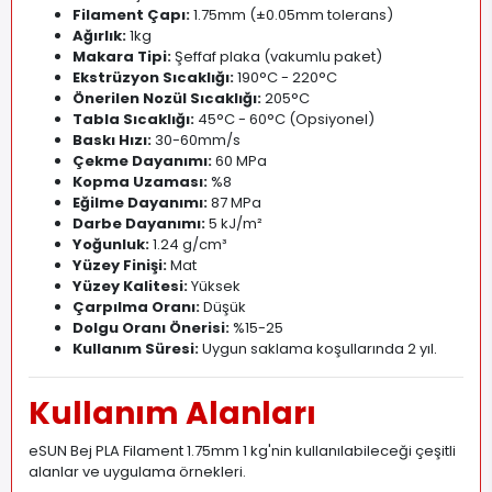
Filament Çapı:
1
.
75mm (±0.05mm tolerans)
Ağırlık:
1kg
Makara Tipi:
Şeffaf plaka (vakumlu paket)
Ekstrüzyon Sıcaklığı:
190°C - 220°C
Önerilen Nozül Sıcaklığı:
205°C
Tabla Sıcaklığı:
45°C - 60°C (Opsiyonel)
Baskı Hızı:
30-60mm/s
Çekme Dayanımı:
60 MPa
Kopma Uzaması:
%8
Eğilme Dayanımı:
87 MPa
Darbe Dayanımı:
5 kJ/m²
Yoğunluk:
1.24 g/cm³
Yüzey Finişi:
Mat
Yüzey Kalitesi:
Yüksek
Çarpılma Oranı:
Düşük
Dolgu Oranı Önerisi:
%15-25
Kullanım Süresi:
Uygun saklama koşullarında 2 yıl
.
Kullanım Alanları
eSUN Bej PLA Filament 1.75mm 1 kg'nin kullanılabileceği çeşitli
alanlar ve uygulama örnekleri.