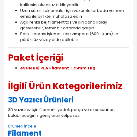
kalitesini olumsuz etkileyebilir
Uzun süreli saklamalar için vakumlu torbada ve nem
emici ile birlikte muhafaza edin
Açık renkli bej filament toz ve kiri daha kolay
gösterebilir, temiz bir ortamda çalışın
Baskı sonrası işleme: İnce zımpara (600+ kum) ile
pürüzsüz yüzey elde edilebilir
Paket İçeriği
eSUN Bej PLA Filament 1.75mm 1 kg
İlgili Ürün Kategorilerimiz
3D Yazıcı Ürünleri
3D yazıcınız için filament, yedek parça ve aksesuarları
bulabileceğiniz geniş ürün yelpazesi.
Ürünleri İncele →
Filament