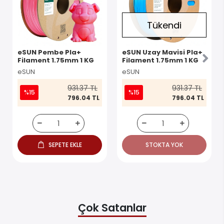
Tükendi
eSUN Pembe Pla+
eSUN Uzay Mavisi Pla+
Filament 1.75mm 1 KG
Filament 1.75mm 1 KG
eSUN
eSUN
931.37 TL
931.37 TL
%15
%15
796.04 TL
796.04 TL
SEPETE EKLE
STOKTA YOK
Çok Satanlar