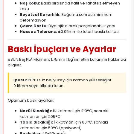
Hoş Koku:
Baskı sırasında hafif ve rahatsız etmeyen
koku
Boyutsal Kararlılık:
Soğuma sonrası minimum
deformasyon
Çevre Dostu:
Biyolojik olarak parçalanabilir yapı
Hassas Tolerans:
±0.05mm ile tutarlı baskı kalitesi
Baskı İpuçları ve Ayarlar
eSUN Bej PLA Filament 1.75mm 1 kg'nin etkili kullanımı hakkında
bilgiler.
İpucu:
Pürüzsüz bej yüzey için katman yüksekliğini
0.16mm veya altında tutun.
Optimum baskı ayarları:
Nozül Sıcaklığı:
İlk katman için 210°C, sonraki
katmanlar için 205°C
Tabla Sıcaklığı:
İlk katman için 60°C, sonraki
katmanlar için 50°C (opsiyonel)
Baskı Hızı:
40-50mm/s