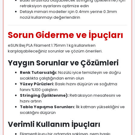
Baskı sırasında oluşabilecek stringing (ipliklenme) için
retraksiyon ayarlarını optimize edin
Detaylı mimari modeller için 0.4mm yerine 0.3mm
nozül kullanmayı değerlendirin
Sorun Giderme ve İpuçları
eSUN Bej PLA Filament 1.75mm 1 kg kullanırken
karşılaşabileceğiniz sorunlar ve çözüm önerileri.
Yaygın Sorunlar ve Çözümleri
Renk Tutarsızlığı:
Nozülü iyice temizleyin ve doğru
sıcaklıkta çalıştığından emin olun
Yüzey Pürüzleri:
Baskı hızını düşürün ve soğutma
fanını %100 çalıştırın
Stringing (İpliklenme):
Retraksiyon mesafesini ve
hızını artırın
Tabla Yapışma Sorunları:
İlk katman yüksekliğini ve
sıcaklığını düşürün
Verimli Kullanım İpuçları
Filamenti kuru bir ortamda saklayın, nem baskı