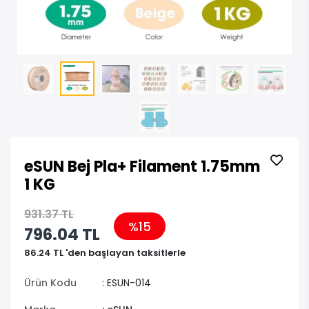
eSUN Bej Pla+ Filament 1.75mm
1 KG
931.37 TL
%15
796.04 TL
86.24 TL 'den başlayan taksitlerle
Ürün Kodu
: ESUN-014