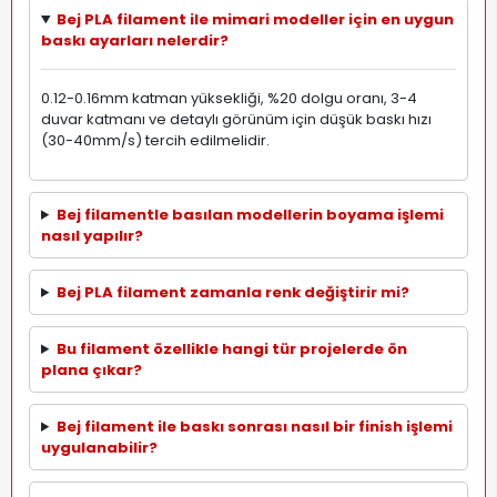
Bej PLA filament ile mimari modeller için en uygun
baskı ayarları nelerdir?
0.12-0.16mm katman yüksekliği, %20 dolgu oranı, 3-4
duvar katmanı ve detaylı görünüm için düşük baskı hızı
(30-40mm/s) tercih edilmelidir.
Bej filamentle basılan modellerin boyama işlemi
nasıl yapılır?
Bej PLA filament zamanla renk değiştirir mi?
Bu filament özellikle hangi tür projelerde ön
plana çıkar?
Bej filament ile baskı sonrası nasıl bir finish işlemi
uygulanabilir?