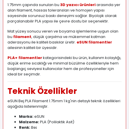
1.75mm çapında sunulan bu
3D yazıcı ürünleri
arasında yer
alan filament, hassas toleransları ve homojen yapısı
sayesinde sorunsuz baskı deneyimi sağlar. Biyolojik olarak
parçalanabilir PLA yapısı ile çevre dostu bir seçenektir.
Mat yüzey sonucu veren ve boyama işlemlerine uygun olan
bu
filament
, düşük çarpılma ve mükemmel katman
aderasyonu ile kaliteli baskılar üretir.
eSUN filamentler
ailesinin kaliteli bir üyesidir.
PLA+ filamentler
kategorisindeki bu ürün, kullanım kolaylığı,
düşük erime sıcaklığı ve minimal büzülme özellikleriyle hem
başlangıç seviyesi kullanıcılar hem de profesyoneller için
ideal bir seçimdir.
Teknik Özellikler
eSUN Bej PLA Filament 1.75mm 1 kg'nin detaylı teknik özellikleri
aşağıda listelenmiştir.
Marka:
eSUN
Malzeme:
PLA (Polilaktik Asit)
Renk:
Bej