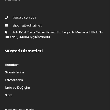
0850 242 4221
siparis@voltaj.net
Halil Rıfat Paşa, Yüzer Havuz Sk. Perpa İş Merkezi B Blok No
811 Kat 6, 34384 Şişli/İstanbul
Müşteri Hizmetleri
Hesabım
Siparişlerim
Favorilerim
İade ve Değişim
S.S.S