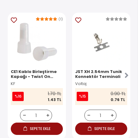
(1)
CE1 Kablo Birleştirme
JST XH 2.54mm Tunik
Kapağı - Twist On
Konnektör Terminali
Konnektör
KF
Voltaj
1.70 TL
0.90 TL
%16
%15
1.43 TL
0.76 TL
SEPETE EKLE
SEPETE EKLE