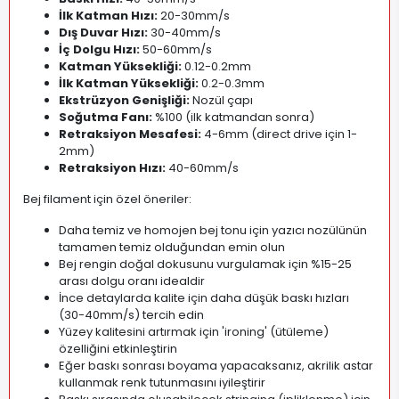
İlk Katman Hızı:
20-30mm/s
Dış Duvar Hızı:
30-40mm/s
İç Dolgu Hızı:
50-60mm/s
Katman Yüksekliği:
0.12-0.2mm
İlk Katman Yüksekliği:
0.2-0.3mm
Ekstrüzyon Genişliği:
Nozül çapı
Soğutma Fanı:
%100 (ilk katmandan sonra)
Retraksiyon Mesafesi:
4-6mm (direct drive için 1-
2mm)
Retraksiyon Hızı:
40-60mm/s
Bej filament için özel öneriler:
Daha temiz ve homojen bej tonu için yazıcı nozülünün
tamamen temiz olduğundan emin olun
Bej rengin doğal dokusunu vurgulamak için %15-25
arası dolgu oranı idealdir
İnce detaylarda kalite için daha düşük baskı hızları
(30-40mm/s) tercih edin
Yüzey kalitesini artırmak için 'ironing' (ütüleme)
özelliğini etkinleştirin
Eğer baskı sonrası boyama yapacaksanız, akrilik astar
kullanmak renk tutunmasını iyileştirir