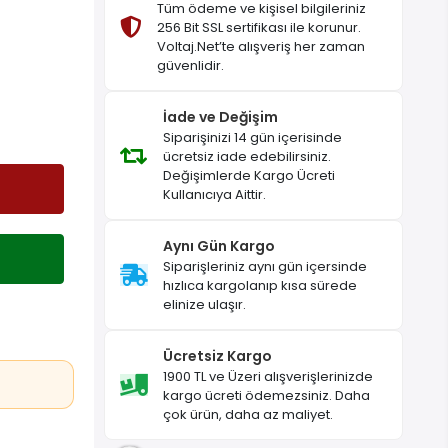
Tüm ödeme ve kişisel bilgileriniz
256 Bit SSL sertifikası ile korunur.
Voltaj.Net’te alışveriş her zaman
güvenlidir.
İade ve Değişim
Siparişinizi 14 gün içerisinde
ücretsiz iade edebilirsiniz.
Değişimlerde Kargo Ücreti
Kullanıcıya Aittir.
Aynı Gün Kargo
Siparişleriniz aynı gün içersinde
hızlıca kargolanıp kısa sürede
elinize ulaşır.
Ücretsiz Kargo
1900 TL ve Üzeri alışverişlerinizde
kargo ücreti ödemezsiniz. Daha
çok ürün, daha az maliyet.