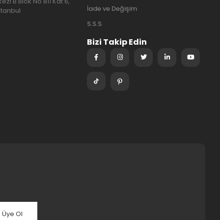
ezi B Blok No 811 Kat 6,
İade ve Değişim
stanbul
S.S.S
Bizi Takip Edin
Üye Ol