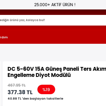
25.000+ AKTİF ÜRÜN !
rdım
DC 5-60V 15A Güneş Paneli Ters Akı
Engelleme Diyot Modülü
467.95 TL
%19
377.38 TL
40.88 TL 'den başlayan taksitlerle