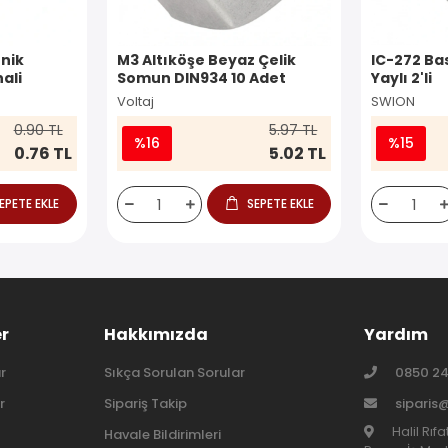
nik
M3 Altıköşe Beyaz Çelik
IC-272 Ba
ali
Somun DIN934 10 Adet
Yaylı 2'li
Voltaj
SWION
0.90 TL
5.97 TL
%16
%15
0.76 TL
5.02 TL
EPETE EKLE
SEPETE EKLE
er
Hakkımızda
Yardım
r
Sıkça Sorulan Sorular
0850 24
r
Sipariş Takip
siparis
Halil Rıf
Havale Bildirimleri