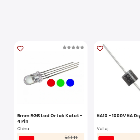
5mm RGB Led Ortak Katot -
6A10 - 1000V 6A D
4 Pin
China
Voltaj
5.21 TL