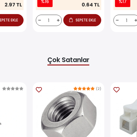
%16
%17
2.97 TL
0.64 TL
EPETE EKLE
SEPETE EKLE
Çok Satanlar
(2)