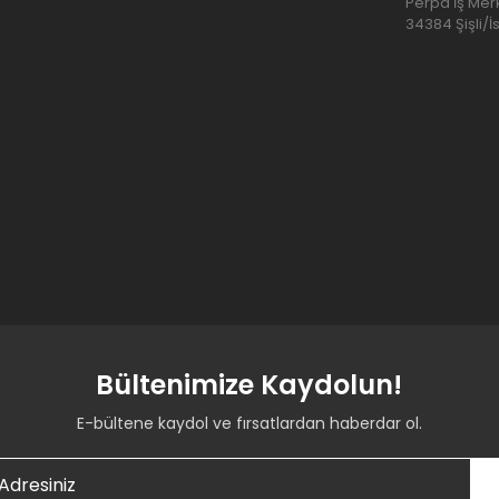
Perpa İş Merk
34384 Şişli/İ
Bültenimize Kaydolun!
E-bültene kaydol ve fırsatlardan haberdar ol.