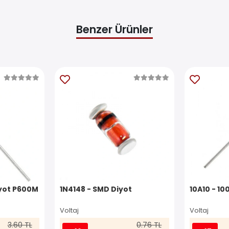
Benzer Ürünler
iyot P600M
1N4148 - SMD Diyot
10A10 - 10
Voltaj
Voltaj
3.60 TL
0.76 TL