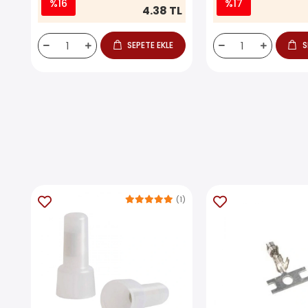
%16
%17
4.38 TL
SEPETE EKLE
S
(1)