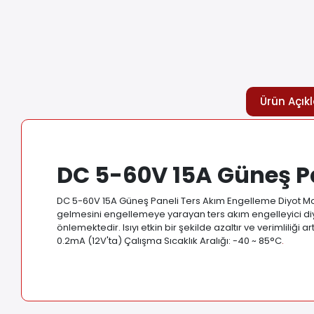
Ürün Açık
DC 5-60V 15A Güneş P
DC 5-60V 15A Güneş Paneli Ters Akım Engelleme Diyot Mod
gelmesini engellemeye yarayan ters akım engelleyici diy
önlemektedir. Isıyı etkin bir şekilde azaltır ve verimliliğ
0.2mA (12V'ta) Çalışma Sıcaklık Aralığı: -40 ~ 85°C
.