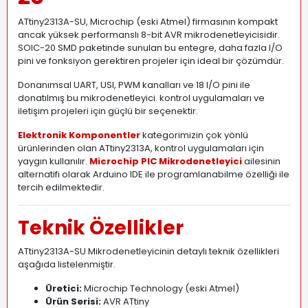
ATtiny2313A-SU, Microchip (eski Atmel) firmasının kompakt
ancak yüksek performanslı 8-bit AVR mikrodenetleyicisidir.
SOIC-20 SMD paketinde sunulan bu entegre, daha fazla I/O
pini ve fonksiyon gerektiren projeler için ideal bir çözümdür.
Donanımsal UART, USI, PWM kanalları ve 18 I/O pini ile
donatılmış bu mikrodenetleyici
.
kontrol uygulamaları ve
iletişim projeleri için güçlü bir seçenektir.
Elektronik Komponentler
kategorimizin çok yönlü
ürünlerinden olan ATtiny2313A, kontrol uygulamaları için
yaygın kullanılır.
Microchip PIC Mikrodenetleyici
ailesinin
alternatifi olarak Arduino IDE ile programlanabilme özelliği ile
tercih edilmektedir.
Teknik Özellikler
ATtiny2313A-SU Mikrodenetleyicinin detaylı teknik özellikleri
aşağıda listelenmiştir
.
Üretici:
Microchip Technology (eski Atmel)
Ürün Serisi:
AVR ATtiny