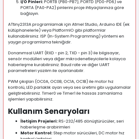
I/O Pinleri:
PORTB (PB0-PB7), PORTD (PD0-PD6) ve
PORTA (PA0-PA2) pinlerini proje ihtiyaçlarınıza göre
bağlayın.
ATtiny2313A programlamak için Atmel Studio, Arduino IDE (ek
kütüphanelerle) veya PlatformIO gibi platformlar
kullanabilirsiniz. ISP (In-System Programming) yöntemi en
yaygın programlama tekniğidir.
Donanımsal UART (RXD - pin 2, TXD - pin 3) ile bilgisayar,
sensör modülleri veya diğer mikrodenetleyicilerle kolayca
haberleşme kurabilirsiniz. Baud rate ve diğer UART
parametreleri yazılım ile ayarlanabilir.
PWM çıkışları (OC0A, OC0B, OC1A, OC1B) ile motor hız
kontrolü, LED parlaklık ayarı veya ses üretimi gibi uygulamalar
geliştirebilirsiniz. Timer0 ve Timer1 ile hassas zamanlama
işlemleri yapabilirsiniz.
Kullanım Senaryoları
İletişim Projeleri:
RS-232/485 dönüştürücüler, seri
haberleşme arabirimleri
Motor Kontrol:
Step motor sürücüleri, DC motor hız
kontrol üniteleri