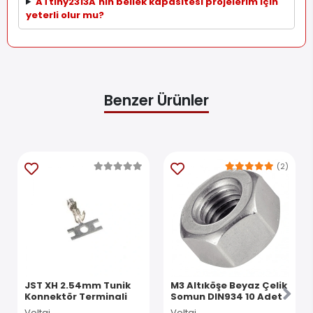
ATtiny2313A'nın bellek kapasitesi projelerim için
yeterli olur mu?
Benzer Ürünler
(2)
JST XH 2.54mm Tunik
M3 Altıköşe Beyaz Çelik
Konnektör Terminali
Somun DIN934 10 Adet
Voltaj
Voltaj