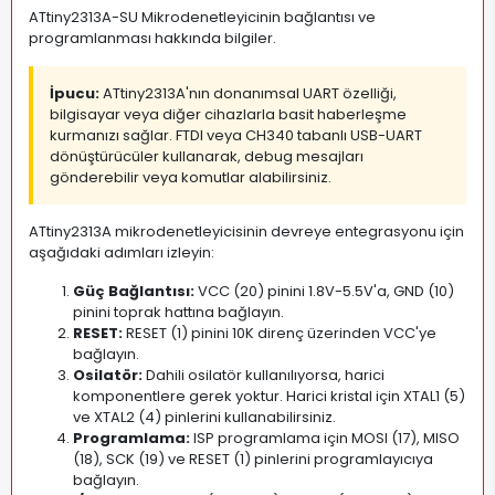
ATtiny2313A-SU Mikrodenetleyicinin bağlantısı ve
programlanması hakkında bilgiler.
İpucu:
ATtiny2313A'nın donanımsal UART özelliği,
bilgisayar veya diğer cihazlarla basit haberleşme
kurmanızı sağlar. FTDI veya CH340 tabanlı USB-UART
dönüştürücüler kullanarak, debug mesajları
gönderebilir veya komutlar alabilirsiniz.
ATtiny2313A mikrodenetleyicisinin devreye entegrasyonu için
aşağıdaki adımları izleyin:
Güç Bağlantısı:
VCC (20) pinini 1.8V-5.5V'a, GND (10)
pinini toprak hattına bağlayın.
RESET:
RESET (1) pinini 10K direnç üzerinden VCC'ye
bağlayın.
Osilatör:
Dahili osilatör kullanılıyorsa, harici
komponentlere gerek yoktur. Harici kristal için XTAL1 (5)
ve XTAL2 (4) pinlerini kullanabilirsiniz.
Programlama:
ISP programlama için MOSI (17), MISO
(18), SCK (19) ve RESET (1) pinlerini programlayıcıya
bağlayın.