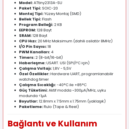
Model:
ATtiny2313A-SU
Paket Tipi:
SOIC-20
Montaj Tipi:
Yüzey Montaj (SMD)
Bellek Tipi:
Flash
Program Belleği:
2 KB
EEPROM:
128 Bayt
SRAM:
128 Bayt
CPU Hızı:
20 MHz Maksimum (dahili osilatör 8MHz)
I/O Pin Sayısı:
18
PWM Kanalları:
4
Timers:
2 (8-bit/16-bit)
Haberleşme:
USART
.
USI (SPI/I²C için)
Çalışma Voltajı:
1
,
8V - 5,5V
Özel Özellikler:
Hardware UART, programlanabilir
watchdog timer
Çalışma Sıcaklığı:
-40°C ile +85°C
Güç Tüketimi:
Aktif modda ~300µA/MHz, uyku
modunda <1µA
Boyutlar:
12.8mm x 7.5mm x 1.75mm (yaklaşık)
Paketleme:
Rulo (Tape & Reel)
Bağlantı ve Kullanım