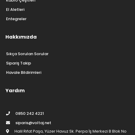
Kablo Çeşitleri
El Aletleri
Entegreler
Hakkımızda
Sıkça Sorulan Sorular
Sipariş Takip
Havale Bildirimleri
Yardım
0850 242 4221
siparis@voltaj.net
Halil Rıfat Paşa, Yüzer Havuz Sk. Perpa İş Merkezi B Blok No