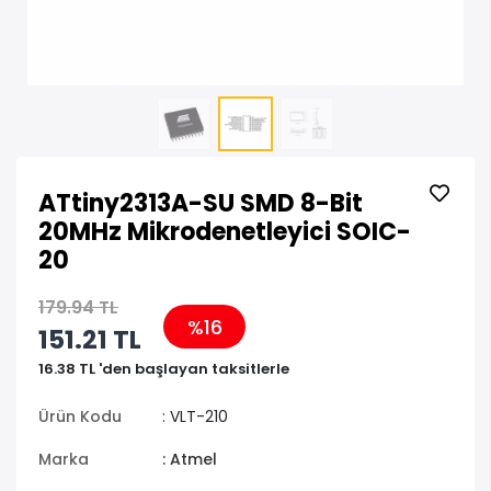
ATtiny2313A-SU SMD 8-Bit
20MHz Mikrodenetleyici SOIC-
20
179.94 TL
%16
151.21 TL
16.38 TL 'den başlayan taksitlerle
Ürün Kodu
: VLT-210
Marka
: Atmel