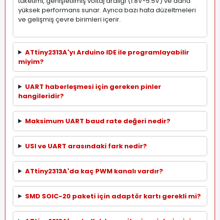
tüketimi, genişletilmiş voltaj aralığı (1.8V-5.5V) ve daha
yüksek performans sunar. Ayrıca bazı hata düzeltmeleri
ve gelişmiş çevre birimleri içerir.
ATtiny2313A'yı Arduino IDE ile programlayabilir
miyim?
UART haberleşmesi için gereken pinler
hangileridir?
Maksimum UART baud rate değeri nedir?
USI ve UART arasındaki fark nedir?
ATtiny2313A'da kaç PWM kanalı vardır?
SMD SOIC-20 paketi için adaptör kartı gerekli mi?