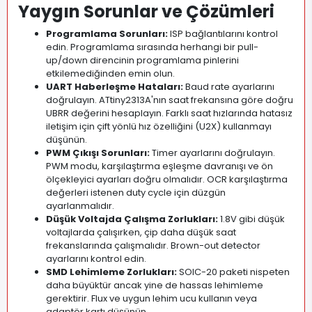
Yaygın Sorunlar ve Çözümleri
Programlama Sorunları:
ISP bağlantılarını kontrol
edin. Programlama sırasında herhangi bir pull-
up/down direncinin programlama pinlerini
etkilemediğinden emin olun.
UART Haberleşme Hataları:
Baud rate ayarlarını
doğrulayın. ATtiny2313A'nın saat frekansına göre doğru
UBRR değerini hesaplayın. Farklı saat hızlarında hatasız
iletişim için çift yönlü hız özelliğini (U2X) kullanmayı
düşünün.
PWM Çıkışı Sorunları:
Timer ayarlarını doğrulayın.
PWM modu, karşılaştırma eşleşme davranışı ve ön
ölçekleyici ayarları doğru olmalıdır. OCR karşılaştırma
değerleri istenen duty cycle için düzgün
ayarlanmalıdır.
Düşük Voltajda Çalışma Zorlukları:
1.8V gibi düşük
voltajlarda çalışırken, çip daha düşük saat
frekanslarında çalışmalıdır. Brown-out detector
ayarlarını kontrol edin.
SMD Lehimleme Zorlukları:
SOIC-20 paketi nispeten
daha büyüktür ancak yine de hassas lehimleme
gerektirir. Flux ve uygun lehim ucu kullanın veya
adaptör kartı düşünün.