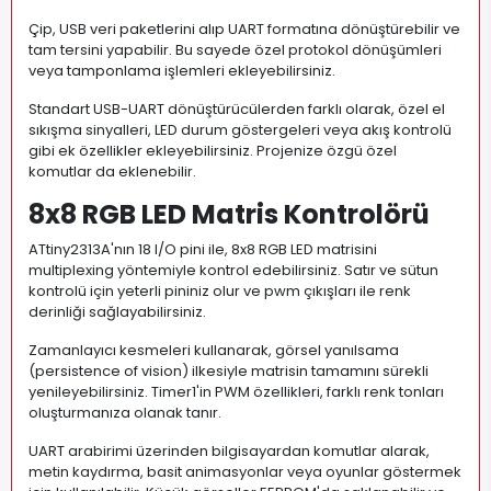
Çip, USB veri paketlerini alıp UART formatına dönüştürebilir ve
tam tersini yapabilir. Bu sayede özel protokol dönüşümleri
veya tamponlama işlemleri ekleyebilirsiniz.
Standart USB-UART dönüştürücülerden farklı olarak, özel el
sıkışma sinyalleri, LED durum göstergeleri veya akış kontrolü
gibi ek özellikler ekleyebilirsiniz. Projenize özgü özel
komutlar da eklenebilir.
8x8 RGB LED Matris Kontrolörü
ATtiny2313A'nın 18 I/O pini ile, 8x8 RGB LED matrisini
multiplexing yöntemiyle kontrol edebilirsiniz. Satır ve sütun
kontrolü için yeterli pininiz olur ve pwm çıkışları ile renk
derinliği sağlayabilirsiniz.
Zamanlayıcı kesmeleri kullanarak, görsel yanılsama
(persistence of vision) ilkesiyle matrisin tamamını sürekli
yenileyebilirsiniz. Timer1'in PWM özellikleri, farklı renk tonları
oluşturmanıza olanak tanır.
UART arabirimi üzerinden bilgisayardan komutlar alarak,
metin kaydırma, basit animasyonlar veya oyunlar göstermek