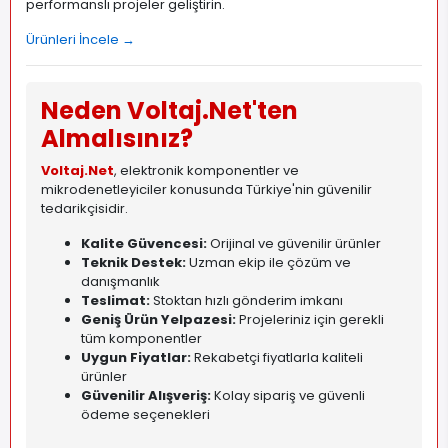
performanslı projeler geliştirin.
Ürünleri İncele →
Neden Voltaj.Net'ten
Almalısınız?
Voltaj.Net
, elektronik komponentler ve
mikrodenetleyiciler konusunda Türkiye'nin güvenilir
tedarikçisidir.
Kalite Güvencesi:
Orijinal ve güvenilir ürünler
Teknik Destek:
Uzman ekip ile çözüm ve
danışmanlık
Teslimat:
Stoktan hızlı gönderim imkanı
Geniş Ürün Yelpazesi:
Projeleriniz için gerekli
tüm komponentler
Uygun Fiyatlar:
Rekabetçi fiyatlarla kaliteli
ürünler
Güvenilir Alışveriş:
Kolay sipariş ve güvenli
ödeme seçenekleri