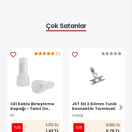
Çok Satanlar
(1)
CE1 Kablo Birleştirme
JST XH 2.54mm Tunik
Kapağı - Twist On
Konnektör Terminali
Konnektör
KF
Voltaj
1.70 TL
0.90 TL
%16
%15
1.43 TL
0.76 TL