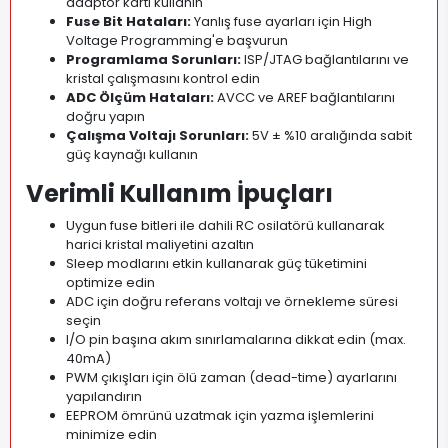
adaptör kartı kullanın
Fuse Bit Hataları:
Yanlış fuse ayarları için High
Voltage Programming'e başvurun
Programlama Sorunları:
ISP/JTAG bağlantılarını ve
kristal çalışmasını kontrol edin
ADC Ölçüm Hataları:
AVCC ve AREF bağlantılarını
doğru yapın
Çalışma Voltajı Sorunları:
5V ± %10 aralığında sabit
güç kaynağı kullanın
Verimli Kullanım İpuçları
Uygun fuse bitleri ile dahili RC osilatörü kullanarak
harici kristal maliyetini azaltın
Sleep modlarını etkin kullanarak güç tüketimini
optimize edin
ADC için doğru referans voltajı ve örnekleme süresi
seçin
I/O pin başına akım sınırlamalarına dikkat edin (max.
40mA)
PWM çıkışları için ölü zaman (dead-time) ayarlarını
yapılandırın
EEPROM ömrünü uzatmak için yazma işlemlerini
minimize edin