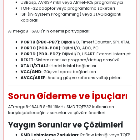
USBasp, AVRISP mkII veya Atmel-ICE programlayıcı
TQFP-32 adaptör veya programlama soketleri
ISP (In-System Programming) veya JTAG bağlantı
kabloları
ATmega8-16AUR'nin önemli port yapıları:
PORTB (PB0-PB7):
Dijital I/O, Timer/Counter, SPI, XTAL
PORTC (PC0-PC6):
Dijital I/O, ADC, I²C
PORTD (PD0-PD7):
Dijital I/O, USART, External Interrupt
RESET:
Sistem reset ve program/debug arayüzü
XTAL1/XTAL2:
Harici kristal bağlantısı
VCC/GND:
Güç ve toprak bağlantıları
AVCC/AREF:
Analog güç ve referans voltajı pinleri
Sorun Giderme ve İpuçları
ATmega8-16AUR 8-Bit 16MHz SMD TQFP32 kullanırken
karşılaşabileceğiniz sorunlar ve çözüm önerileri.
Yaygın Sorunlar ve Çözümleri
SMD Lehimleme Zorlukları:
Reflow tekniği veya TQFP