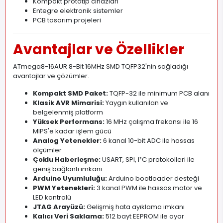
Kompakt prototip cihazları
Entegre elektronik sistemler
PCB tasarım projeleri
Avantajlar ve Özellikler
ATmega8-16AUR 8-Bit 16MHz SMD TQFP32'nin sağladığı
avantajlar ve çözümler.
Kompakt SMD Paket:
TQFP-32 ile minimum PCB alanı
Klasik AVR Mimarisi:
Yaygın kullanılan ve
belgelenmiş platform
Yüksek Performans:
16 MHz çalışma frekansı ile 16
MIPS'e kadar işlem gücü
Analog Yetenekler:
6 kanal 10-bit ADC ile hassas
ölçümler
Çoklu Haberleşme:
USART, SPI, I²C protokolleri ile
geniş bağlantı imkanı
Arduino Uyumluluğu:
Arduino bootloader desteği
PWM Yetenekleri:
3 kanal PWM ile hassas motor ve
LED kontrolü
JTAG Arayüzü:
Gelişmiş hata ayıklama imkanı
Kalıcı Veri Saklama:
512 bayt EEPROM ile ayar