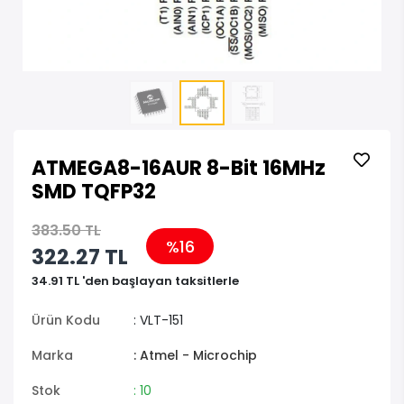
ATMEGA8-16AUR 8-Bit 16MHz
SMD TQFP32
383.50 TL
%16
322.27 TL
34.91 TL 'den başlayan taksitlerle
Ürün Kodu
: VLT-151
Marka
: Atmel - Microchip
Stok
: 10