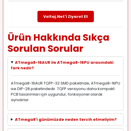
Voltaj.Net'i Ziyaret Et
Ürün Hakkında Sıkça
Sorulan Sorular
ATmega8-16AUR ile ATmega8-16PU arasındaki
fark nedir?
ATmega8-16AUR TQFP-32 SMD paketinde, ATmega8-16PU
ise DIP-28 paketindedir. TQFP versiyonu daha kompakt
PCB tasarımları için uygundur, fonksiyonel olarak
aynıdırlar.
ATmega8'i günümüzde neden tercih etmeliyim?