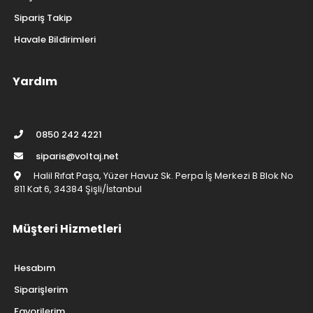
Sipariş Takip
Havale Bildirimleri
Yardım
0850 242 4221
siparis@voltaj.net
Halil Rıfat Paşa, Yüzer Havuz Sk. Perpa İş Merkezi B Blok No
811 Kat 6, 34384 Şişli/İstanbul
Müşteri Hizmetleri
Hesabım
Siparişlerim
Favorilerim