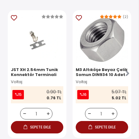
(2)
JST XH 2.54mm Tunik
M3 Altıköşe Beyaz Çelik
Konnektör Terminali
Somun DIN934 10 Adet
Voltaj
Voltaj
0.90 TL
5.97 TL
%15
%16
0.76 TL
5.02 TL
SEPETE EKLE
SEPETE EKLE