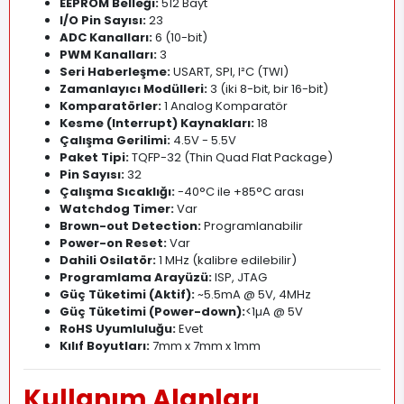
EEPROM Belleği:
512 Bayt
I/O Pin Sayısı:
23
ADC Kanalları:
6 (10-bit)
PWM Kanalları:
3
Seri Haberleşme:
USART, SPI, I²C (TWI)
Zamanlayıcı Modülleri:
3 (iki 8-bit, bir 16-bit)
Komparatörler:
1 Analog Komparatör
Kesme (Interrupt) Kaynakları:
18
Çalışma Gerilimi:
4
.
5V - 5.5V
Paket Tipi:
TQFP-32 (Thin Quad Flat Package)
Pin Sayısı:
32
Çalışma Sıcaklığı:
-40°C ile +85°C arası
Watchdog Timer:
Var
Brown-out Detection:
Programlanabilir
Power-on Reset:
Var
Dahili Osilatör:
1 MHz (kalibre edilebilir)
Programlama Arayüzü:
ISP, JTAG
Güç Tüketimi (Aktif):
~5.5mA @ 5V, 4MHz
Güç Tüketimi (Power-down):
<1µA @ 5V
RoHS Uyumluluğu:
Evet
Kılıf Boyutları:
7mm x 7mm x 1mm
Kullanım Alanları