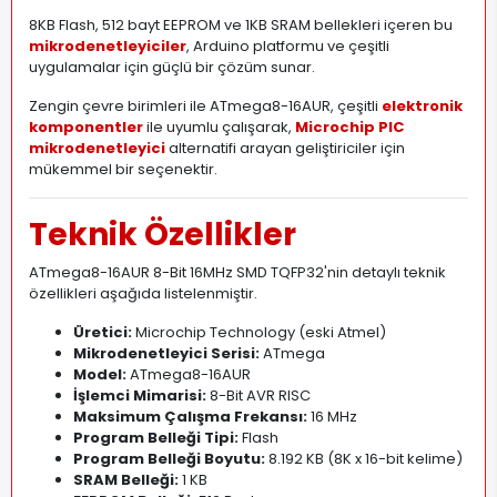
8KB Flash, 512 bayt EEPROM ve 1KB SRAM bellekleri içeren bu
mikrodenetleyiciler
, Arduino platformu ve çeşitli
uygulamalar için güçlü bir çözüm sunar.
Zengin çevre birimleri ile ATmega8-16AUR, çeşitli
elektronik
komponentler
ile uyumlu çalışarak,
Microchip PIC
mikrodenetleyici
alternatifi arayan geliştiriciler için
mükemmel bir seçenektir.
Teknik Özellikler
ATmega8-16AUR 8-Bit 16MHz SMD TQFP32'nin detaylı teknik
özellikleri aşağıda listelenmiştir.
Üretici:
Microchip Technology (eski Atmel)
Mikrodenetleyici Serisi:
ATmega
Model:
ATmega8-16AUR
İşlemci Mimarisi:
8-Bit AVR RISC
Maksimum Çalışma Frekansı:
16 MHz
Program Belleği Tipi:
Flash
Program Belleği Boyutu:
8
.
192 KB (8K x 16-bit kelime)
SRAM Belleği:
1 KB