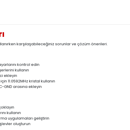
rı
anırken karşılaşabileceğiniz sorunlar ve çözüm önerileri.
i
yarlarını kontrol edin
rlerini kullanın
ci ekleyin
çin 11.0592MHz kristal kullanın
CC-GND arasına ekleyin
 çoklayın
ını kullanın
rma uygulamaları geliştirin
şlevler oluşturun