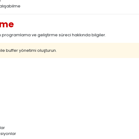
ı
alışabilme
rme
 programlama ve geliştirme süreci hakkında bilgiler.
ile buffer yönetimi oluşturun.
lar
ksiyonlar