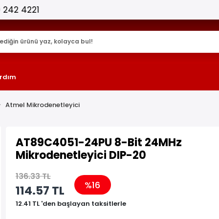
25.000+ AKTİF ÜRÜN !
rdım
Atmel Mikrodenetleyici
AT89C4051-24PU 8-Bit 24MHz
Mikrodenetleyici DIP-20
136.33 TL
%16
114.57 TL
12.41 TL 'den başlayan taksitlerle