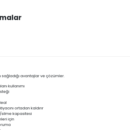
amalar
 sağladığı avantajlar ve çözümler.
anı kullanımı
steği
deal
iyacını ortadan kaldırır
silme kapasitesi
ri için
koruma