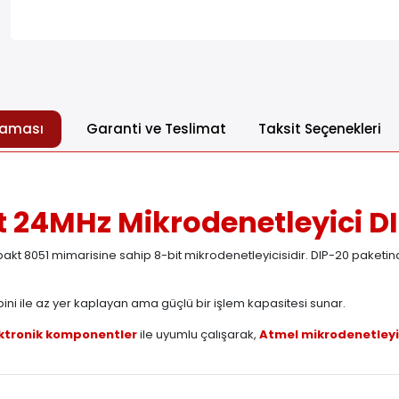
laması
Garanti ve Teslimat
Taksit Seçenekleri
 24MHz Mikrodenetleyici D
kt 8051 mimarisine sahip 8-bit mikrodenetleyicisidir. DIP-20 paketin
O pini ile az yer kaplayan ama güçlü bir işlem kapasitesi sunar.
ktronik komponentler
ile uyumlu çalışarak,
Atmel mikrodenetleyi