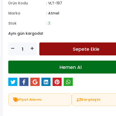
Ürün Kodu
: VLT-197
Marka
: Atmel
Stok
: 3
Aynı gün kargoda!
Sepete Ekle
Hemen Al
Fiyat Alarmı
Karşılaştır