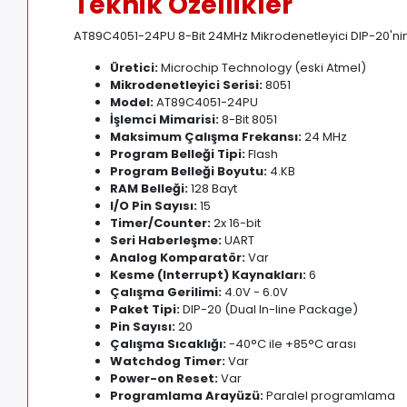
Teknik Özellikler
AT89C4051-24PU 8-Bit 24MHz Mikrodenetleyici DIP-20'nin de
Üretici:
Microchip Technology (eski Atmel)
Mikrodenetleyici Serisi:
8051
Model:
AT89C4051-24PU
İşlemci Mimarisi:
8-Bit 8051
Maksimum Çalışma Frekansı:
24 MHz
Program Belleği Tipi:
Flash
Program Belleği Boyutu:
4
.
KB
RAM Belleği:
128 Bayt
I/O Pin Sayısı:
15
Timer/Counter:
2x 16-bit
Seri Haberleşme:
UART
Analog Komparatör:
Var
Kesme (Interrupt) Kaynakları:
6
Çalışma Gerilimi:
4
.
0V - 6.0V
Paket Tipi:
DIP-20 (Dual In-line Package)
Pin Sayısı:
20
Çalışma Sıcaklığı:
-40°C ile +85°C arası
Watchdog Timer:
Var
Power-on Reset:
Var
Programlama Arayüzü:
Paralel programlama