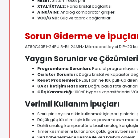
RESET:
Sistem reset pini
XTAL1/XTAL2:
Harici kristal bağlantısı
AIN0/AIN1:
Analog komparatör girişleri
VCC/GND:
Güç ve toprak bağlantıları
Sorun Giderme ve İpuçla
AT89C4051-24PU 8-Bit 24MHz Mikrodenetleyici DIP-20 kull
Yaygın Sorunlar ve Çözümler
Programlama Sorunları:
Paralel programlayıcı a
Osilatör Sorunları:
Doğru kristal ve kapasitör değe
Reset Problemleri:
RESET pinine 10K pull-up diren
UART İletişim Hataları:
Doğru baud rate ayarları i
Güç Kararsızlığı:
100nF bypass kapasitörlerini V
Verimli Kullanım İpuçları
Sınırlı pin sayısını etkin kullanmak için port pinlerini
Düşük güç tüketimi için idle ve power-down modlar
Dahili analog komparatörle basit analog karşılaştı
Timer kesmelerini kullanarak çoklu görev benzeri i
Seri haberleşmede kesme ile veri kaybını önleyin