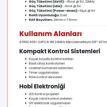
Güç Tüketimi (Aktif):
~15mA @ 5V, 12MHz
Güç Tüketimi (Idle):
~5mA @ 5V
Güç Tüketimi (Power-down):
<10µA @ 5V
RoHS Uyumluluğu:
Evet
Kılıf Boyutları:
26mm x 7.5mm
Kullanım Alanları
AT89C4051-24PU 8-Bit 24MHz Mikrodenetleyici DIP-20'nin ku
Kompakt Kontrol Sistemleri
Küçük boyutlu kontrol kartları
Basit cihaz kontrolörleri
Uzaktan kumanda sistemleri
Timer uygulamaları
Röle kontrol devreleri
Hobi Elektroniği
LED kontrol projeleri
Küçük robot kontrol üniteleri
DIY elektronik uygulamaları