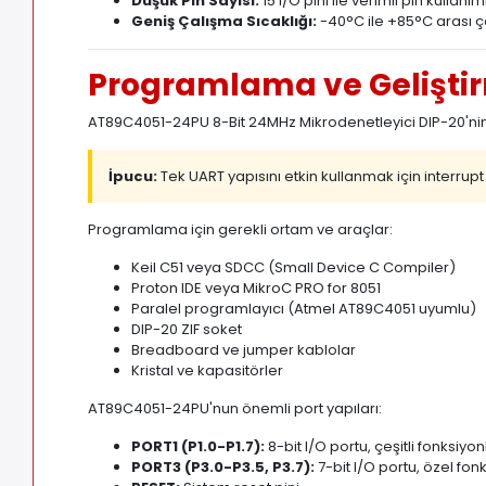
Düşük Pin Sayısı:
15 I/O pini ile verimli pin kullanım
Geniş Çalışma Sıcaklığı:
-40°C ile +85°C arası ç
Programlama ve Gelişti
AT89C4051-24PU 8-Bit 24MHz Mikrodenetleyici DIP-20'nin
İpucu:
Tek UART yapısını etkin kullanmak için interrupt 
Programlama için gerekli ortam ve araçlar:
Keil C51 veya SDCC (Small Device C Compiler)
Proton IDE veya MikroC PRO for 8051
Paralel programlayıcı (Atmel AT89C4051 uyumlu)
DIP-20 ZIF soket
Breadboard ve jumper kablolar
Kristal ve kapasitörler
AT89C4051-24PU'nun önemli port yapıları:
PORT1 (P1.0-P1.7):
8-bit I/O portu, çeşitli fonksiyon
PORT3 (P3.0-P3.5, P3.7):
7-bit I/O portu, özel fon