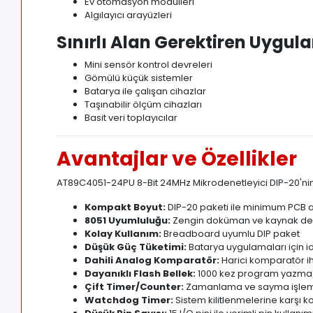
Ev otomasyon modülleri
Algılayıcı arayüzleri
Sınırlı Alan Gerektiren Uygul
Mini sensör kontrol devreleri
Gömülü küçük sistemler
Batarya ile çalışan cihazlar
Taşınabilir ölçüm cihazları
Basit veri toplayıcılar
Avantajlar ve Özellikler
AT89C4051-24PU 8-Bit 24MHz Mikrodenetleyici DIP-20'nin
Kompakt Boyut:
DIP-20 paketi ile minimum PCB al
8051 Uyumluluğu:
Zengin doküman ve kaynak de
Kolay Kullanım:
Breadboard uyumlu DIP paket
Düşük Güç Tüketimi:
Batarya uygulamaları için i
Dahili Analog Komparatör:
Harici komparatör iht
Dayanıklı Flash Bellek:
1000 kez program yazma/
Çift Timer/Counter:
Zamanlama ve sayma işlemle
Watchdog Timer:
Sistem kilitlenmelerine karşı 