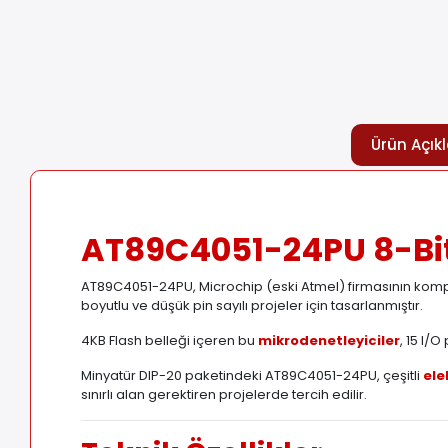
Ürün Açık
AT89C4051-24PU 8-Bit
AT89C4051-24PU, Microchip (eski Atmel) firmasının kompa
boyutlu ve düşük pin sayılı projeler için tasarlanmıştır.
4KB Flash belleği içeren bu
mikrodenetleyiciler
, 15 I/
Minyatür DIP-20 paketindeki AT89C4051-24PU, çeşitli
ele
sınırlı alan gerektiren projelerde tercih edilir.