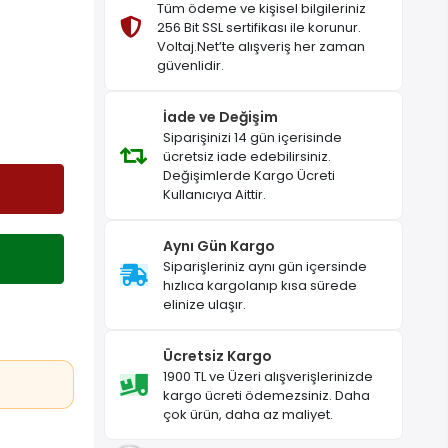
Tüm ödeme ve kişisel bilgileriniz
256 Bit SSL sertifikası ile korunur.
Voltaj.Net’te alışveriş her zaman
güvenlidir.
İade ve Değişim
Siparişinizi 14 gün içerisinde
ücretsiz iade edebilirsiniz.
Değişimlerde Kargo Ücreti
Kullanıcıya Aittir.
Aynı Gün Kargo
Siparişleriniz aynı gün içersinde
hızlıca kargolanıp kısa sürede
elinize ulaşır.
Ücretsiz Kargo
1900 TL ve Üzeri alışverişlerinizde
kargo ücreti ödemezsiniz. Daha
çok ürün, daha az maliyet.