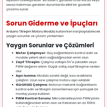
tepkisini özelleştirebilir. Bu sistem, gürültülü ortamlarda veya
sessiz kalınması gereken durumlarda etkili bir güvenlik
çözümü sunar.
Sorun Giderme ve İpuçları
Arduino Titreşim Motoru Modülü
kullanırken karşılaşılabilecek
yaygın sorunlar ve çözüm yöntemleri.
Yaygın Sorunlar ve Çözümleri
Motor Çalışmıyor:
Güç bağlantılarını kontrol edin ve
modüle yeterli akım sağladığınızdan emin olun.
Zayıf Titreşim:
Çalışma voltajını 5V'a yükseltin veya
PWM değerini artırın. Düşük voltaj zayıf titreşime neden
olur.
Aşırı Isınma:
Modülü sürekli değil, kısa aralıklarla
çalıştırın. Uzun süre çalışma motoru aşırı ısıtabilir.
Gürültülü Çalışma:
Motorun mekanik bağlantılarını
kontrol edin ve titreşim sönümlemesi için yumuşak bir
montaj yüzeyi kullanın.
PWM Kontrol Sorunu:
Mikrodenetleyicinin PWM pinini
kullandığınızdan emin olun ve frekansın en az 100Hz