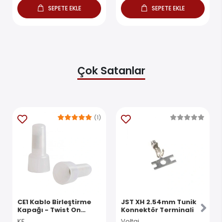
SEPETE EKLE
SEPETE EKLE
Çok Satanlar
(1)
CE1 Kablo Birleştirme
JST XH 2.54mm Tunik
Kapağı - Twist On
Konnektör Terminali
Konnektör
KF
Voltaj