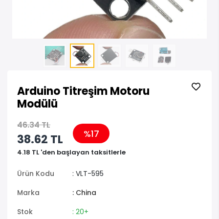
Arduino Titreşim Motoru
Modülü
46.34 TL
%17
38.62 TL
4.18 TL 'den başlayan taksitlerle
Ürün Kodu
: VLT-595
Marka
: China
Stok
: 20+