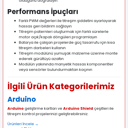
olduğunu doğrulayın.
Performans İpuçları
Farklı PWM değerleri ile titreşim şiddetini ayarlayarak
hassas geri bildirim sağlayın
Titreşim paternleri oluşturmak için farklı sürelerle
motor açık/kapalı döngüleri programlayın
Batarya ile çalışan projelerde güç tasarrufu için kısa
titreşim darbeleri kullanın
Titreşim modülünü yumuşak malzeme üzerine monte
ederek gürültüyü azaltın
Modülün yakınında manyetik hassas komponentler
veya sensörler bulundurmaktan kaçının
İlgili Ürün Kategorilerimiz
Arduino
Arduino
geliştirme kartları ve
Arduino Shield
çeşitleri ile
titreşim kontrol projelerinizi geliştirebilirsiniz.
Ürünleri İncele →