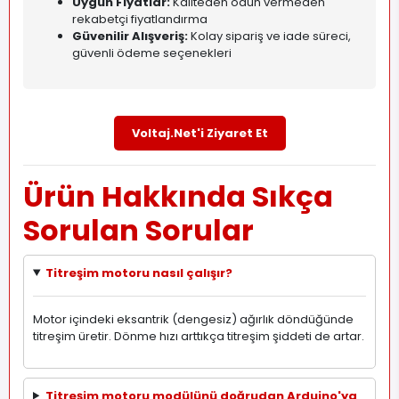
Uygun Fiyatlar:
Kaliteden ödün vermeden
rekabetçi fiyatlandırma
Güvenilir Alışveriş:
Kolay sipariş ve iade süreci,
güvenli ödeme seçenekleri
Voltaj.Net'i Ziyaret Et
Ürün Hakkında Sıkça
Sorulan Sorular
Titreşim motoru nasıl çalışır?
Motor içindeki eksantrik (dengesiz) ağırlık döndüğünde
titreşim üretir. Dönme hızı arttıkça titreşim şiddeti de artar.
Titreşim motoru modülünü doğrudan Arduino'ya