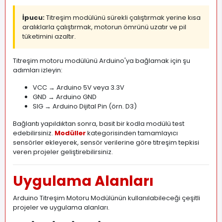
İpucu:
Titreşim modülünü sürekli çalıştırmak yerine kısa
aralıklarla çalıştırmak, motorun ömrünü uzatır ve pil
tüketimini azaltır.
Titreşim motoru modülünü Arduino'ya bağlamak için şu
adımları izleyin:
VCC → Arduino 5V veya 3.3V
GND → Arduino GND
SIG → Arduino Dijital Pin (örn. D3)
Bağlantı yapıldıktan sonra, basit bir kodla modülü test
edebilirsiniz.
Modüller
kategorisinden tamamlayıcı
sensörler ekleyerek, sensör verilerine göre titreşim tepkisi
veren projeler geliştirebilirsiniz.
Uygulama Alanları
Arduino Titreşim Motoru Modülünün kullanılabileceği çeşitli
projeler ve uygulama alanları.