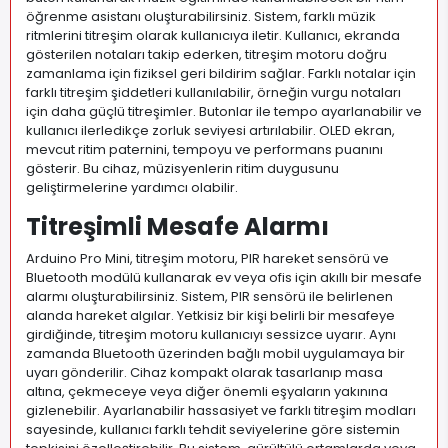
öğrenme asistanı oluşturabilirsiniz. Sistem, farklı müzik
ritmlerini titreşim olarak kullanıcıya iletir. Kullanıcı, ekranda
gösterilen notaları takip ederken, titreşim motoru doğru
zamanlama için fiziksel geri bildirim sağlar. Farklı notalar için
farklı titreşim şiddetleri kullanılabilir, örneğin vurgu notaları
için daha güçlü titreşimler. Butonlar ile tempo ayarlanabilir ve
kullanıcı ilerledikçe zorluk seviyesi artırılabilir. OLED ekran,
mevcut ritim paternini, tempoyu ve performans puanını
gösterir. Bu cihaz, müzisyenlerin ritim duygusunu
geliştirmelerine yardımcı olabilir.
Titreşimli Mesafe Alarmı
Arduino Pro Mini, titreşim motoru, PIR hareket sensörü ve
Bluetooth modülü kullanarak ev veya ofis için akıllı bir mesafe
alarmı oluşturabilirsiniz. Sistem, PIR sensörü ile belirlenen
alanda hareket algılar. Yetkisiz bir kişi belirli bir mesafeye
girdiğinde, titreşim motoru kullanıcıyı sessizce uyarır. Aynı
zamanda Bluetooth üzerinden bağlı mobil uygulamaya bir
uyarı gönderilir. Cihaz kompakt olarak tasarlanıp masa
altına, çekmeceye veya diğer önemli eşyaların yakınına
gizlenebilir. Ayarlanabilir hassasiyet ve farklı titreşim modları
sayesinde, kullanıcı farklı tehdit seviyelerine göre sistemin