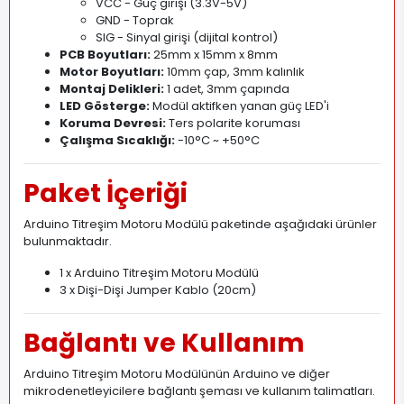
VCC - Güç girişi (3
.
3V-5V)
GND - Toprak
SIG - Sinyal girişi (dijital kontrol)
PCB Boyutları:
25mm x 15mm x 8mm
Motor Boyutları:
10mm çap, 3mm kalınlık
Montaj Delikleri:
1 adet, 3mm çapında
LED Gösterge:
Modül aktifken yanan güç LED'i
Koruma Devresi:
Ters polarite koruması
Çalışma Sıcaklığı:
-10°C ~ +50°C
Paket İçeriği
Arduino Titreşim Motoru Modülü paketinde aşağıdaki ürünler
bulunmaktadır.
1 x Arduino Titreşim Motoru Modülü
3 x Dişi-Dişi Jumper Kablo (20cm)
Bağlantı ve Kullanım
Arduino Titreşim Motoru Modülünün Arduino ve diğer
mikrodenetleyicilere bağlantı şeması ve kullanım talimatları.