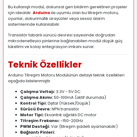
Bu kullanışlı modül, dokunsal geri bildirim gerektiren projeler
için idealdir.
Arduino
ile uyumlu olan bu titreşim motoru,
oyunlar, dokunmatik arayüzler veya sessiz alarm
sistemlerinde kullanılabilir.
Transistör tabanlı sürücü devresi sayesinde doğrudan
mikrodenetleyici pinlerine bağlanabilen modül düşük güç
tüketimi ve kolay entegrasyon imkanı sunar.
Teknik Özellikler
Arduino Titreşim Motoru Modülünün detaylı teknik özellikleri
aşağıda listelenmiştir.
Çalışma Voltajı:
3
.
3V - 5V DC
Çalışma Akımı:
50-100mA (aktif durumda)
Kontrol Tipi:
Dijital (Yüksek/Düşük)
Sürücü Devre:
NPN transistör
Motor Tipi:
Eksantrik ağırlıklı DC motor
Titreşim Frekansı:
~150-200Hz
PWM Desteği:
Var (titreşim şiddeti ayarlanabilir)
Bağlantı Pinleri: