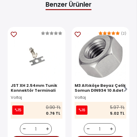
Benzer Ürünler
(2)
JST XH 2.54mm Tunik
M3 Altıköşe Beyaz Çelik
Konnektör Terminali
Somun DIN934 10 Adet
Voltaj
Voltaj
0.90 TL
5.97 TL
%15
%16
0.76 TL
5.02 TL