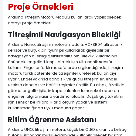
Proje Örnekleri
Arduino Titreşim Motoru Modülü kullanılarak yapılabilecek
detaylı proje örnekleri.
Titreşimli Navigasyon Bilekliği
Arduino Nano, titreşim motoru modülü, HC-SR04 ultrasonik
sensör ve küçük bir lityum pil kullanarak giyilebilir bir
navigasyon bilekliği geliştirebilirsiniz. Bileklik, kullanıcının
önündeki engelleri tespit etmek için ultrasonik sensör
kullanır. Engeller farklı mesafelerde algılandığında, titreşim
motoru farklı paternlerde titreşimler üreterek kullanıcıyı
uyarır. Engel yakınsa daha sık ve güçlü titreşimler, engel
uzaksa daha az ve hafif titreşimler üretilir. Bu cihaz, özellikle
görme engelli kişilerin kapalı alanlarda hareket ederken
engelleri algılamasına yardımcı olabilir. Düşük güç tüketimi
için sensör belirli aralıklarla ölçüm yapar ve sistem
kullanılmadığında uyku moduna geçer.
Ritim Öğrenme Asistanı
Arduino UNO, titreşim motoru, küçük bir OLED ekran ve birkaç
buton kullanarak müzik eğitiminde kullanılabilecek bir ritim