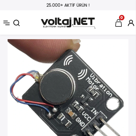
25.000+ AKTİF ÜRÜN !
0