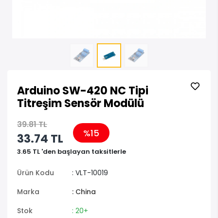
Arduino SW-420 NC Tipi
Titreşim Sensör Modülü
39.81 TL
%15
33.74 TL
3.65 TL 'den başlayan taksitlerle
Ürün Kodu
: VLT-10019
Marka
: China
Stok
: 20+