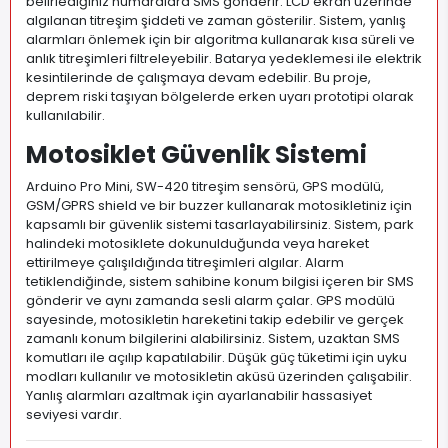
belirlediğiniz numaralara SMS gönderir. LCD ekran üzerinde
algılanan titreşim şiddeti ve zaman gösterilir. Sistem, yanlış
alarmları önlemek için bir algoritma kullanarak kısa süreli ve
anlık titreşimleri filtreleyebilir. Batarya yedeklemesi ile elektrik
kesintilerinde de çalışmaya devam edebilir. Bu proje,
deprem riski taşıyan bölgelerde erken uyarı prototipi olarak
kullanılabilir.
Motosiklet Güvenlik Sistemi
Arduino Pro Mini, SW-420 titreşim sensörü, GPS modülü,
GSM/GPRS shield ve bir buzzer kullanarak motosikletiniz için
kapsamlı bir güvenlik sistemi tasarlayabilirsiniz. Sistem, park
halindeki motosiklete dokunulduğunda veya hareket
ettirilmeye çalışıldığında titreşimleri algılar. Alarm
tetiklendiğinde, sistem sahibine konum bilgisi içeren bir SMS
gönderir ve aynı zamanda sesli alarm çalar. GPS modülü
sayesinde, motosikletin hareketini takip edebilir ve gerçek
zamanlı konum bilgilerini alabilirsiniz. Sistem, uzaktan SMS
komutları ile açılıp kapatılabilir. Düşük güç tüketimi için uyku
modları kullanılır ve motosikletin aküsü üzerinden çalışabilir.
Yanlış alarmları azaltmak için ayarlanabilir hassasiyet
seviyesi vardır.