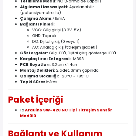
Tetikleme Modu:
NC (Normalde Kapalı)
Algılama Hassasiyeti:
Ayarlanabilir
(potansiyometre ile)
Çalışma Akımı:
<15mA
Bağlantı Pinleri:
VCC: Güç girişi (3.3V-5V)
GND: Toprak
DO: Dijital çıkış (0 veya 1)
AO: Analog çıkış (titreşim şiddeti)
Göstergeler:
Güç LED'i, Dijital çıkış gösterge LED'i
Karşılaştırıcı Entegresi:
LM393
PCB Boyutları:
3.2cm x 1.4cm
Montaj Delikleri:
2 adet, 3mm çapında
Çalışma Sıcaklığı:
-20°C ~ +85°C
Tepki Süresi:
<1ms
Paket İçeriği
1 x
Arduino SW-420 NC Tipi Titreşim Sensör
Modülü
Bağlantı ve Kullanım