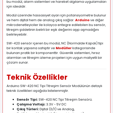
bu modül, alarm sistemleri ve hareket algılama uygulamaları
için idealdir
.
Modül üzerinde hassasiyet ayarı için potansiyometre bulunur
ve hem dijital hem de analog çıkış sağlar.
Arduino
ve diğer
mikrodenetleyiciler ile kolayca entegre edilebilen bu sensör,
titreşim şiddetinin belirli bir eşik değerini aşıp aşmadığını
belirleyebilir.
SW-420 sensör içeren bu modül, NC (Normalde Kapalı) tipi
bir kontak yapısına sahiptir ve
Modüller
kategorisinde
bulunan pratik bir komponenttir. Güvenlik sistemleri, hırsız
alarmları ve titreşim izleme projeleri için uygun maliyetli bir
çözüm sunar.
Teknik Özellikler
Arduino SW-420 NC Tipi Titreşim Sensör Modülünün detaylı
teknik özellikleri aşağıda listelenmiştir.
Sensör Tipi:
SW-420 NC Tipi Titreşim Sensörü
.
Çalışma Voltajı:
3.3V - 5V DC
Çıkış Türleri:
Dijital (0/1) ve Analog
,