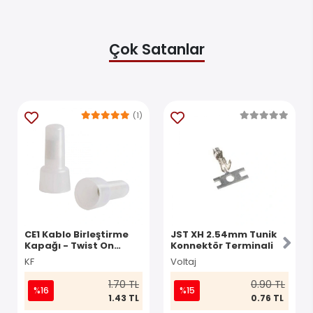
Çok Satanlar
(1)
CE1 Kablo Birleştirme
JST XH 2.54mm Tunik
Kapağı - Twist On
Konnektör Terminali
Konnektör
KF
Voltaj
1.70 TL
0.90 TL
%16
%15
1.43 TL
0.76 TL