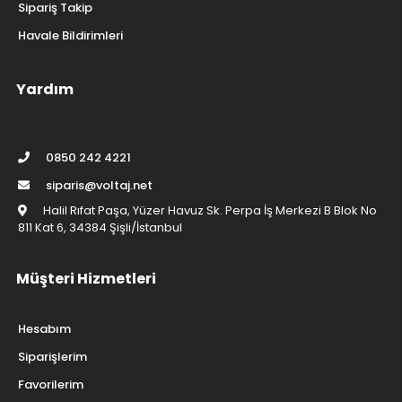
Sipariş Takip
Havale Bildirimleri
Yardım
0850 242 4221
siparis@voltaj.net
Halil Rıfat Paşa, Yüzer Havuz Sk. Perpa İş Merkezi B Blok No
811 Kat 6, 34384 Şişli/İstanbul
Müşteri Hizmetleri
Hesabım
Siparişlerim
Favorilerim