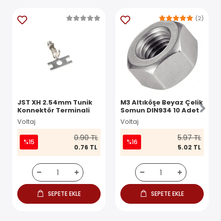
(2)
JST XH 2.54mm Tunik
M3 Altıköşe Beyaz Çelik
Konnektör Terminali
Somun DIN934 10 Adet
Voltaj
Voltaj
0.90 TL
5.97 TL
%15
%16
0.76 TL
5.02 TL
SEPETE EKLE
SEPETE EKLE