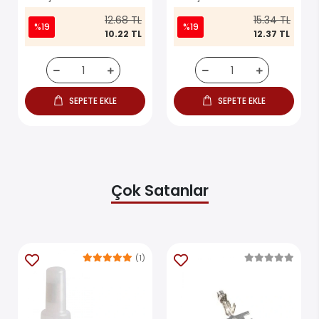
12.68 TL
15.34 TL
%19
%19
10.22 TL
12.37 TL
SEPETE EKLE
SEPETE EKLE
Çok Satanlar
(1)