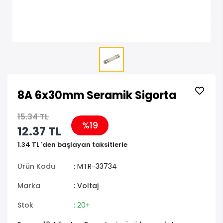
8A 6x30mm Seramik Sigorta
15.34 TL
%19
12.37 TL
1.34 TL 'den başlayan taksitlerle
Ürün Kodu
: MTR-33734
Marka
: Voltaj
Stok
: 20+