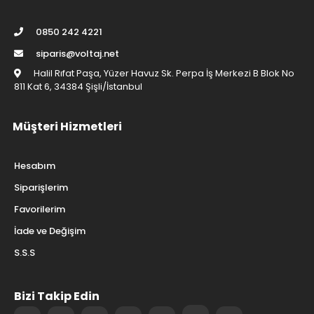
0850 242 4221
siparis@voltaj.net
Halil Rıfat Paşa, Yüzer Havuz Sk. Perpa İş Merkezi B Blok No
811 Kat 6, 34384 Şişli/İstanbul
Müşteri Hizmetleri
Hesabım
Siparişlerim
Favorilerim
İade ve Değişim
S.S.S
Bizi Takip Edin