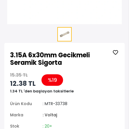
3.15A 6x30mm Gecikmeli
Seramik Sigorta
15.35 TL
%19
12.38 TL
1.34 TL 'den başlayan taksitlerle
Ürün Kodu
: MTR-33738
Marka
: Voltaj
Stok
: 20+