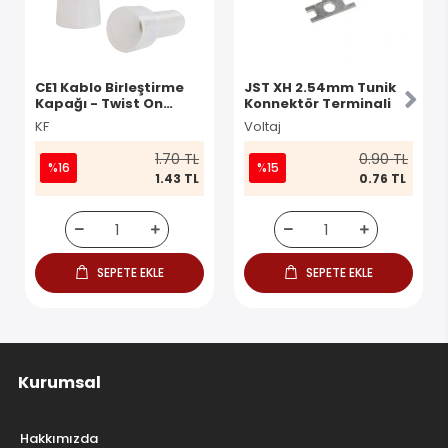
CE1 Kablo Birleştirme
JST XH 2.54mm Tunik
Kapağı - Twist On
Konnektör Terminali
Konnektör
KF
Voltaj
1.70 TL
0.90 TL
%16
%15
1.43 TL
0.76 TL
SEPETE EKLE
SEPETE EKLE
Kurumsal
Hakkımızda