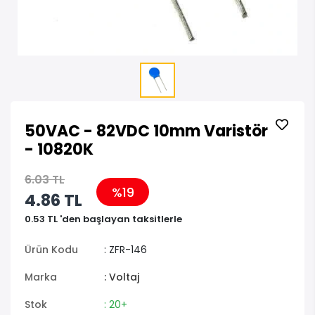
50VAC - 82VDC 10mm Varistör
- 10820K
6.03 TL
%19
4.86 TL
0.53 TL 'den başlayan taksitlerle
Ürün Kodu
: ZFR-146
Marka
: Voltaj
Stok
: 20+