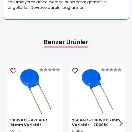
sönümleyerek devre elemanlarının zarar görmesini
engellerler. Devreye paralel bağlanırlar.
.
Benzer Ürünler
300VAC - 470VDC
250VAC - 390VDC 7mm
14mm Varistör -
Varistör - 7D391K
14D471K
Voltaj
Voltaj