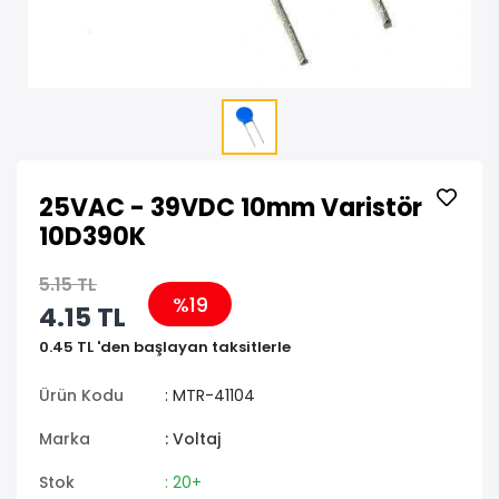
25VAC - 39VDC 10mm Varistör
10D390K
5.15 TL
%19
4.15 TL
0.45 TL 'den başlayan taksitlerle
Ürün Kodu
: MTR-41104
Marka
: Voltaj
Stok
: 20+