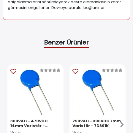
dalgalanmalarını sönümleyerek devre elemanlarının zarar
görmesini engellerler. Devreye paralel bağlanırlar.
.
Benzer Ürünler
300VAC - 470VDC
250VAC - 390VDC 7mm
14mm Varistör -
Varistör - 7D391K
14D471K
Voltaj
Voltaj