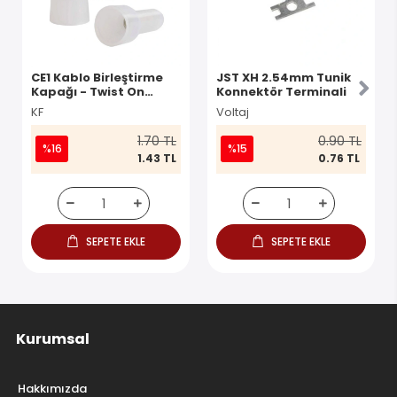
CE1 Kablo Birleştirme
JST XH 2.54mm Tunik
Kapağı - Twist On
Konnektör Terminali
Konnektör
KF
Voltaj
1.70 TL
0.90 TL
%16
%15
1.43 TL
0.76 TL
SEPETE EKLE
SEPETE EKLE
Kurumsal
Hakkımızda