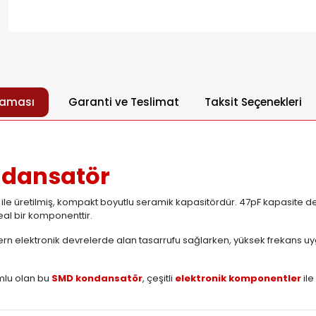
laması
Garanti ve Teslimat
Taksit Seçenekleri
ndansatör
e üretilmiş, kompakt boyutlu seramik kapasitördür. 47pF kapasite değer
deal bir komponenttir.
rn elektronik devrelerde alan tasarrufu sağlarken, yüksek frekans 
mlu olan bu
SMD kondansatör
, çeşitli
elektronik komponentler
ile