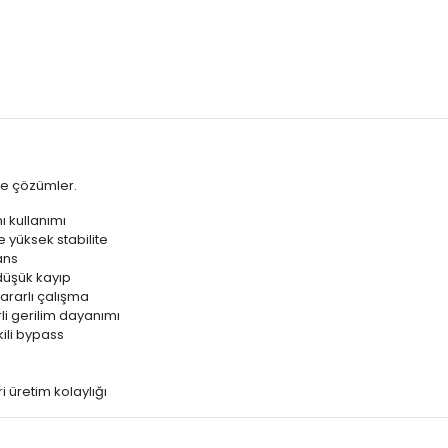
ve çözümler.
ı kullanımı
e yüksek stabilite
ans
düşük kayıp
ararlı çalışma
li gerilim dayanımı
kili bypass
i üretim kolaylığı