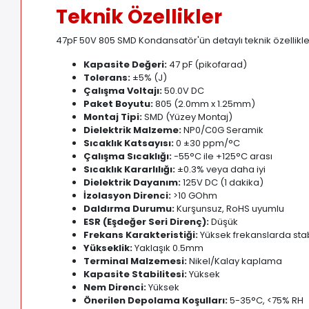
Teknik Özellikler
47pF 50V 805 SMD Kondansatör'ün detaylı teknik özellikler
Kapasite Değeri:
47 pF (pikofarad)
Tolerans:
±5% (J)
Çalışma Voltajı:
50
.
0V DC
Paket Boyutu:
805 (2.0mm x 1.25mm)
Montaj Tipi:
SMD (Yüzey Montaj)
Dielektrik Malzeme:
NP0/C0G Seramik
Sıcaklık Katsayısı:
0 ±30 ppm/°C
Çalışma Sıcaklığı:
-55°C ile +125°C arası
Sıcaklık Kararlılığı:
±0
.
3% veya daha iyi
Dielektrik Dayanım:
125V DC (1 dakika)
İzolasyon Direnci:
>10 GOhm
Daldırma Durumu:
Kurşunsuz, RoHS uyumlu
ESR (Eşdeğer Seri Direnç):
Düşük
Frekans Karakteristiği:
Yüksek frekanslarda stab
Yükseklik:
Yaklaşık 0.5mm
Terminal Malzemesi:
Nikel/Kalay kaplama
Kapasite Stabilitesi:
Yüksek
Nem Direnci:
Yüksek
Önerilen Depolama Koşulları:
5-35°C, <75% RH