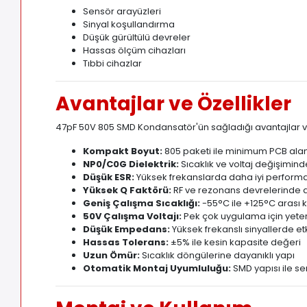
Sensör arayüzleri
Sinyal koşullandırma
Düşük gürültülü devreler
Hassas ölçüm cihazları
Tıbbi cihazlar
Avantajlar ve Özellikler
47pF 50V 805 SMD Kondansatör'ün sağladığı avantajlar 
Kompakt Boyut:
805 paketi ile minimum PCB alan
NP0/C0G Dielektrik:
Sıcaklık ve voltaj değişimind
Düşük ESR:
Yüksek frekanslarda daha iyi perform
Yüksek Q Faktörü:
RF ve rezonans devrelerinde 
Geniş Çalışma Sıcaklığı:
-55°C ile +125°C arası k
50V Çalışma Voltajı:
Pek çok uygulama için yeter
Düşük Empedans:
Yüksek frekanslı sinyallerde et
Hassas Tolerans:
±5% ile kesin kapasite değeri
Uzun Ömür:
Sıcaklık döngülerine dayanıklı yapı
Otomatik Montaj Uyumluluğu:
SMD yapısı ile ser