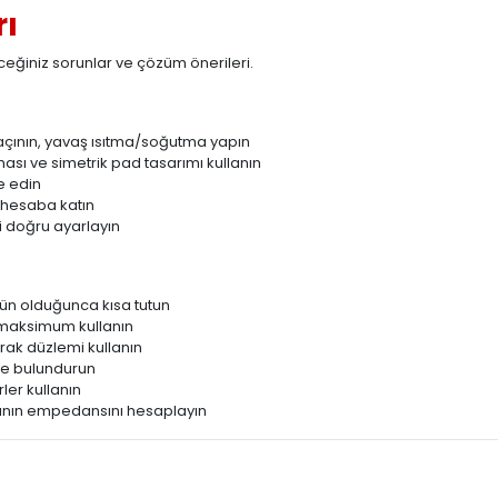
rı
eğiniz sorunlar ve çözüm önerileri.
i
kaçının, yavaş ısıtma/soğutma yapın
sı ve simetrik pad tasarımı kullanın
e edin
 hesaba katın
i doğru ayarlayın
ün olduğunca kısa tutun
i maksimum kullanın
prak düzlemi kullanın
de bulundurun
ler kullanın
ının empedansını hesaplayın