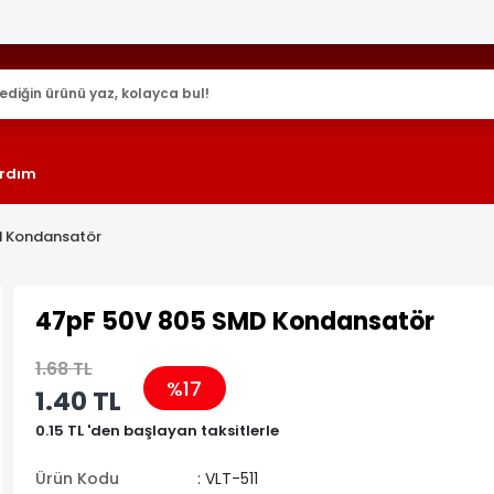
25.000+ AKTİF ÜRÜN !
rdım
 Kondansatör
47pF 50V 805 SMD Kondansatör
1.68 TL
%17
1.40 TL
0.15 TL 'den başlayan taksitlerle
Ürün Kodu
: VLT-511