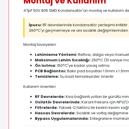
Montaj ve Kullanım
47pF 50V 805 SMD Kondansatör'ün montaj ve kullanım deta
İpucu:
RF devrelerinde kondansatör yerleşimi kritikti
260°C'yi geçmemeye ve ani sıcaklık değişimlerinden ka
Montaj tavsiyeleri:
Lehimleme Yöntemi:
Reflow, dalga veya manue
Maksimum Lehim Sıcaklığı:
260°C (10 saniye m
Ön Isıtma:
150°C'ye kadar yavaş ısıtma
PCB Bağlantısı:
Bakır pad boyutları 1.0mm x 1.3mm
Temizleme:
Su bazlı temizleyiciler önerilir
Kullanım önerileri:
RF Devrelerde:
Kısa bağlantı yolları ile gürültü m
Osilatör Devrelerinde:
Kararlı frekans için NP0/C0
Filtrelerde:
Yüksek Q faktörü ile keskin kesim sa
Hassas Devrelerde:
Sıcaklık ve voltaj değişimine
Bypass Uygulamalarında:
Entegrelere mümkün 