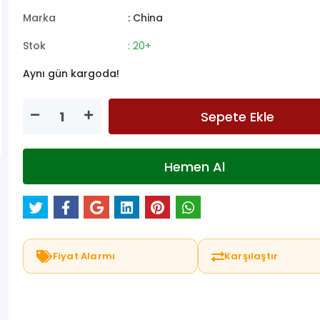
Marka
: China
Stok
: 20+
Aynı gün kargoda!
Sepete Ekle
Hemen Al
Fiyat Alarmı
Karşılaştır