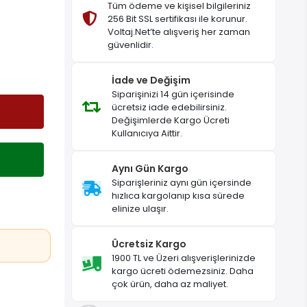
Tüm ödeme ve kişisel bilgileriniz
256 Bit SSL sertifikası ile korunur.
Voltaj.Net’te alışveriş her zaman
güvenlidir.
İade ve Değişim
Siparişinizi 14 gün içerisinde
ücretsiz iade edebilirsiniz.
Değişimlerde Kargo Ücreti
Kullanıcıya Aittir.
Aynı Gün Kargo
Siparişleriniz aynı gün içersinde
hızlıca kargolanıp kısa sürede
elinize ulaşır.
Ücretsiz Kargo
1900 TL ve Üzeri alışverişlerinizde
kargo ücreti ödemezsiniz. Daha
çok ürün, daha az maliyet.