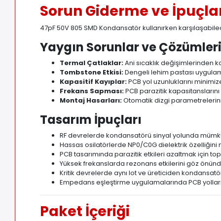
Sorun Giderme ve İpuçla
47pF 50V 805 SMD Kondansatör kullanırken karşılaşabilec
Yaygın Sorunlar ve Çözümler
Termal Çatlaklar:
Ani sıcaklık değişimlerinden 
Tombstone Etkisi:
Dengeli lehim pastası uygulama
Kapasitif Kayıplar:
PCB yol uzunluklarını minimiz
Frekans Sapması:
PCB parazitik kapasitanslarını
Montaj Hasarları:
Otomatik dizgi parametrelerin
Tasarım İpuçları
RF devrelerde kondansatörü sinyal yolunda mümk
Hassas osilatörlerde NP0/C0G dielektrik özelliğin
PCB tasarımında parazitik etkileri azaltmak için to
Yüksek frekanslarda rezonans etkilerini göz önün
Kritik devrelerde aynı lot ve üreticiden kondansatör
Empedans eşleştirme uygulamalarında PCB yollar
Paket İçeriği