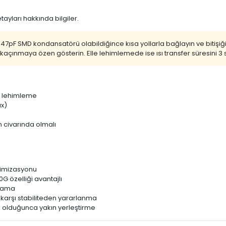
yları hakkında bilgiler.
r. 47pF SMD kondansatörü olabildiğince kısa yollarla bağlayın ve biti
çınmaya özen gösterin. Elle lehimlemede ise ısı transfer süresini 3 s
l lehimleme
ax)
 civarında olmalı
inimizasyonu
G özelliği avantajlı
ğlama
 karşı stabiliteden yararlanma
olduğunca yakın yerleştirme