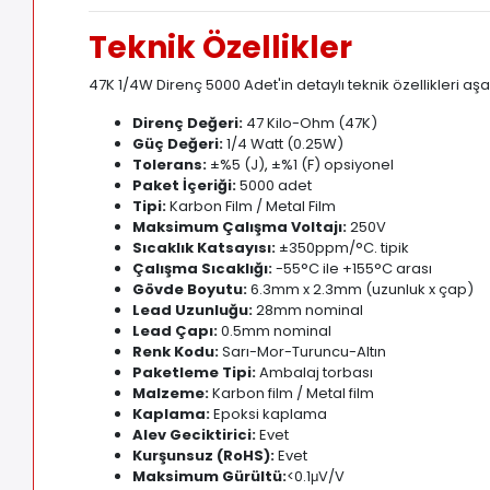
Teknik Özellikler
47K 1/4W Direnç 5000 Adet'in detaylı teknik özellikleri aşa
Direnç Değeri:
47 Kilo-Ohm (47K)
Güç Değeri:
1/4 Watt (0.25W)
Tolerans:
±%5 (J)
,
±%1 (F) opsiyonel
Paket İçeriği:
5000 adet
Tipi:
Karbon Film / Metal Film
Maksimum Çalışma Voltajı:
250V
Sıcaklık Katsayısı:
±350ppm/°C
.
tipik
Çalışma Sıcaklığı:
-55°C ile +155°C arası
Gövde Boyutu:
6.3mm x 2.3mm (uzunluk x çap)
Lead Uzunluğu:
28mm nominal
Lead Çapı:
0.5mm nominal
Renk Kodu:
Sarı-Mor-Turuncu-Altın
Paketleme Tipi:
Ambalaj torbası
Malzeme:
Karbon film / Metal film
Kaplama:
Epoksi kaplama
Alev Geciktirici:
Evet
Kurşunsuz (RoHS):
Evet
Maksimum Gürültü:
<0.1μV/V