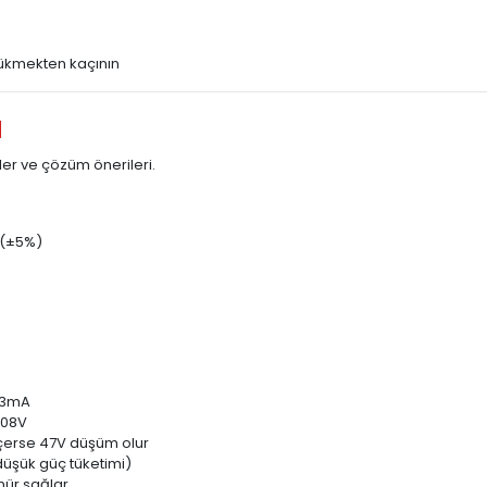
bükmekten kaçının
ı
er ve çözüm önerileri.
n (±5%)
2.3mA
108V
çerse 47V düşüm olur
düşük güç tüketimi)
mür sağlar