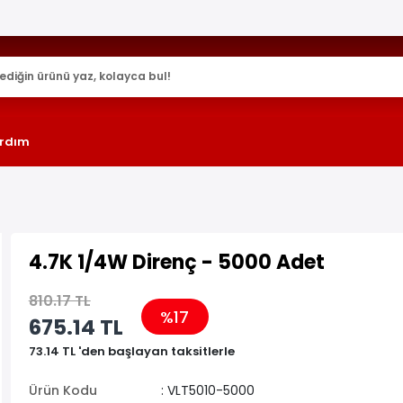
25.000+ AKTİF ÜRÜN !
rdım
4.7K 1/4W Direnç - 5000 Adet
810.17 TL
%17
675.14 TL
73.14 TL 'den başlayan taksitlerle
Ürün Kodu
: VLT5010-5000