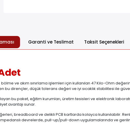
laması
Garanti ve Teslimat
Taksit Seçenekleri
 Adet
bölme ve akım sınırlama işlemleri için kullanılan 47 Kilo-Ohm değerin
n bu dirençler, düşük tolerans değeri ve iyi sıcaklık stabilitesi ile güve
şılayan bu paket, eğitim kurumları, üretim tesisleri ve elektronik labora
liyet avantajı sunar.
erleri, breadboard ve delikli PCB kartlarda kolayca kullanılabilir. Re
 empedanslı devrelerde, pull-up/pull-down uygulamalarında ve gerilim