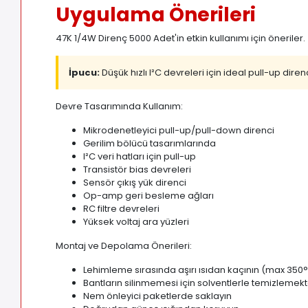
Uygulama Önerileri
47K 1/4W Direnç 5000 Adet'in etkin kullanımı için öneriler.
İpucu:
Düşük hızlı I²C devreleri için ideal pull-up direnc
Devre Tasarımında Kullanım:
Mikrodenetleyici pull-up/pull-down direnci
Gerilim bölücü tasarımlarında
I²C veri hatları için pull-up
Transistör bias devreleri
Sensör çıkış yük direnci
Op-amp geri besleme ağları
RC filtre devreleri
Yüksek voltaj ara yüzleri
Montaj ve Depolama Önerileri:
Lehimleme sırasında aşırı ısıdan kaçının (max 350°
Bantların silinmemesi için solventlerle temizlemek
Nem önleyici paketlerde saklayın