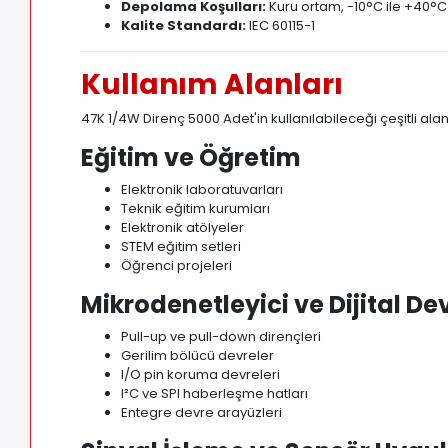
Depolama Koşulları:
Kuru ortam, -10°C ile +40°C
Kalite Standardı:
IEC 60115-1
Kullanım Alanları
47K 1/4W Direnç 5000 Adet'in kullanılabileceği çeşitli ala
Eğitim ve Öğretim
Elektronik laboratuvarları
Teknik eğitim kurumları
Elektronik atölyeler
STEM eğitim setleri
Öğrenci projeleri
Mikrodenetleyici ve Dijital De
Pull-up ve pull-down dirençleri
Gerilim bölücü devreler
I/O pin koruma devreleri
I²C ve SPI haberleşme hatları
Entegre devre arayüzleri