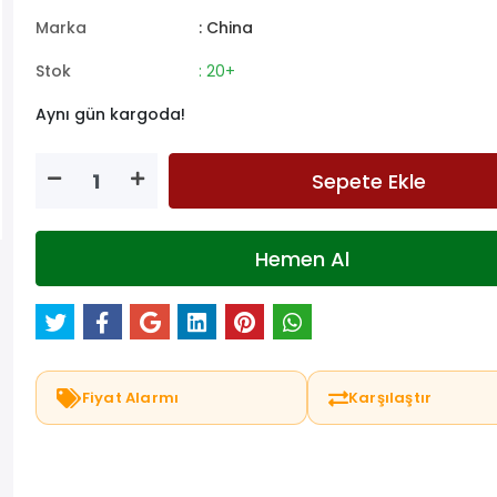
Marka
: China
Stok
: 20+
Aynı gün kargoda!
Sepete Ekle
Hemen Al
Fiyat Alarmı
Karşılaştır