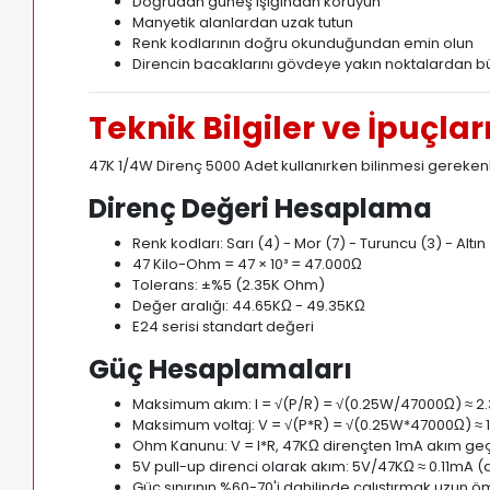
Doğrudan güneş ışığından koruyun
Manyetik alanlardan uzak tutun
Renk kodlarının doğru okunduğundan emin olun
Direncin bacaklarını gövdeye yakın noktalardan 
Teknik Bilgiler ve İpuçlar
47K 1/4W Direnç 5000 Adet kullanırken bilinmesi gerekenl
Direnç Değeri Hesaplama
Renk kodları: Sarı (4) - Mor (7) - Turuncu (3) - Altı
47 Kilo-Ohm = 47 × 10³ = 47.000Ω
Tolerans: ±%5 (2.35K Ohm)
Değer aralığı: 44.65KΩ - 49.35KΩ
E24 serisi standart değeri
Güç Hesaplamaları
Maksimum akım: I = √(P/R) = √(0.25W/47000Ω) ≈ 
Maksimum voltaj: V = √(P*R) = √(0.25W*47000Ω) ≈ 
Ohm Kanunu: V = I*R, 47KΩ dirençten 1mA akım ge
5V pull-up direnci olarak akım: 5V/47KΩ ≈ 0.11mA (
Güç sınırının %60-70'i dahilinde çalıştırmak uzun ö