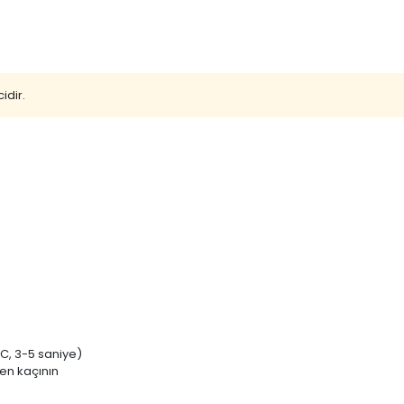
idir.
C, 3-5 saniye)
ten kaçının