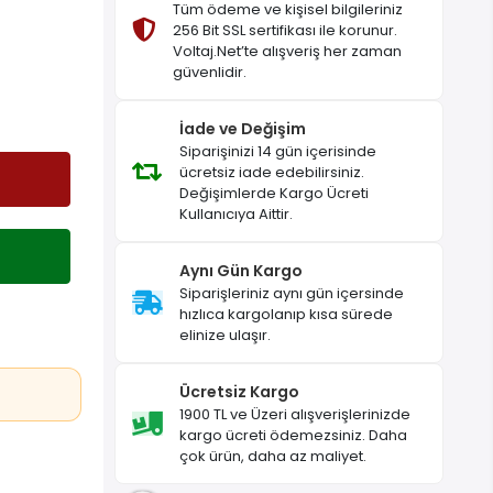
Tüm ödeme ve kişisel bilgileriniz
256 Bit SSL sertifikası ile korunur.
Voltaj.Net’te alışveriş her zaman
güvenlidir.
İade ve Değişim
Siparişinizi 14 gün içerisinde
ücretsiz iade edebilirsiniz.
Değişimlerde Kargo Ücreti
Kullanıcıya Aittir.
Aynı Gün Kargo
Siparişleriniz aynı gün içersinde
hızlıca kargolanıp kısa sürede
elinize ulaşır.
Ücretsiz Kargo
1900 TL ve Üzeri alışverişlerinizde
kargo ücreti ödemezsiniz. Daha
çok ürün, daha az maliyet.