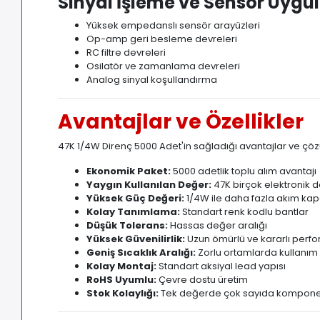
Sinyal İşleme ve Sensör Uygu
Yüksek empedanslı sensör arayüzleri
Op-amp geri besleme devreleri
RC filtre devreleri
Osilatör ve zamanlama devreleri
Analog sinyal koşullandırma
Avantajlar ve Özellikler
47K 1/4W Direnç 5000 Adet'in sağladığı avantajlar ve çö
Ekonomik Paket:
5000 adetlik toplu alım avantajı
Yaygın Kullanılan Değer:
47K birçok elektronik 
Yüksek Güç Değeri:
1/4W ile daha fazla akım kap
Kolay Tanımlama:
Standart renk kodlu bantlar
Düşük Tolerans:
Hassas değer aralığı
Yüksek Güvenilirlik:
Uzun ömürlü ve kararlı perf
Geniş Sıcaklık Aralığı:
Zorlu ortamlarda kullanım
Kolay Montaj:
Standart aksiyal lead yapısı
RoHS Uyumlu:
Çevre dostu üretim
Stok Kolaylığı:
Tek değerde çok sayıda kompon