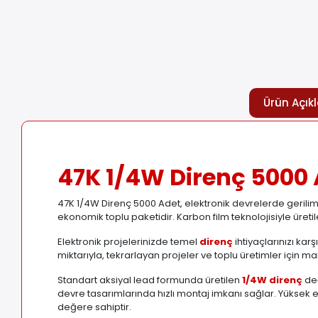
Ürün Açık
47K 1/4W Direnç 5000
47K 1/4W Direnç 5000 Adet, elektronik devrelerde gerilim 
ekonomik toplu paketidir. Karbon film teknolojisiyle üretile
Elektronik projelerinizde temel
direnç
ihtiyaçlarınızı kar
miktarıyla, tekrarlayan projeler ve toplu üretimler için ma
Standart aksiyal lead formunda üretilen
1/4W direnç
değ
devre tasarımlarında hızlı montaj imkanı sağlar. Yüksek
değere sahiptir.